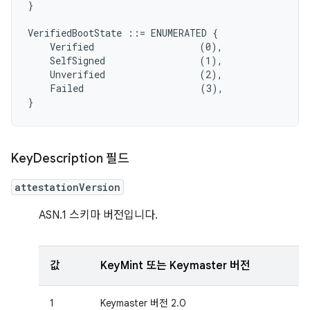
}

VerifiedBootState ::= ENUMERATED {

    Verified                   (0),

    SelfSigned                 (1),

    Unverified                 (2),

    Failed                     (3),

Key
Description 필드
attestationVersion
ASN.1 스키마 버전입니다.
값
KeyMint 또는 Keymaster 버전
1
Keymaster 버전 2.0