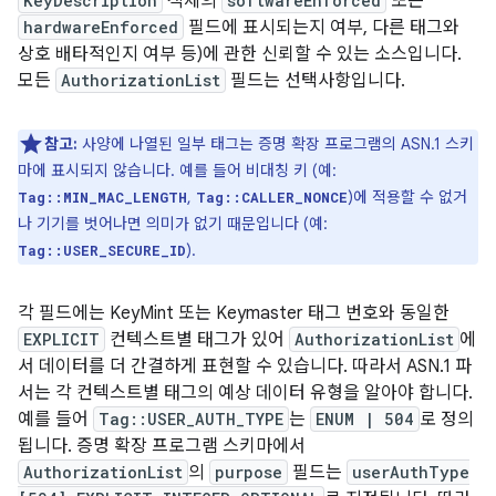
KeyDescription
객체의
softwareEnforced
또는
hardwareEnforced
필드에 표시되는지 여부, 다른 태그와
상호 배타적인지 여부 등)에 관한 신뢰할 수 있는 소스입니다.
모든
AuthorizationList
필드는 선택사항입니다.
참고:
사양에 나열된 일부 태그는 증명 확장 프로그램의 ASN.1 스키
마에 표시되지 않습니다. 예를 들어 비대칭 키 (예:
,
)에 적용할 수 없거
Tag::MIN_MAC_LENGTH
Tag::CALLER_NONCE
나 기기를 벗어나면 의미가 없기 때문입니다 (예:
).
Tag::USER_SECURE_ID
각 필드에는 KeyMint 또는 Keymaster 태그 번호와 동일한
EXPLICIT
컨텍스트별 태그가 있어
AuthorizationList
에
서 데이터를 더 간결하게 표현할 수 있습니다. 따라서 ASN.1 파
서는 각 컨텍스트별 태그의 예상 데이터 유형을 알아야 합니다.
예를 들어
Tag::USER_AUTH_TYPE
는
ENUM | 504
로 정의
됩니다. 증명 확장 프로그램 스키마에서
AuthorizationList
의
purpose
필드는
userAuthType