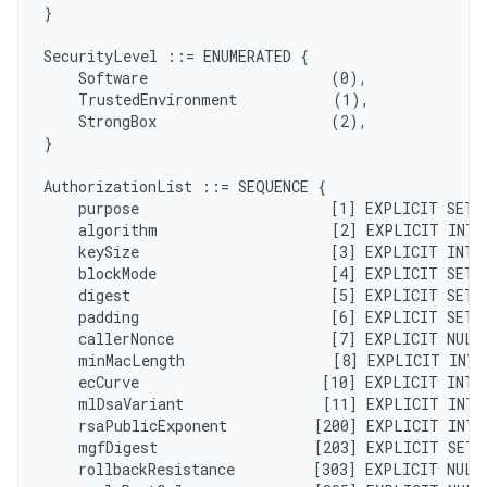
}

SecurityLevel ::= ENUMERATED {

    Software                     (0),

    TrustedEnvironment           (1),

    StrongBox                    (2),

}

AuthorizationList ::= SEQUENCE {

    purpose                      [1] EXPLICIT SET 
    algorithm                    [2] EXPLICIT INTE
    keySize                      [3] EXPLICIT INTE
    blockMode                    [4] EXPLICIT SET 
    digest                       [5] EXPLICIT SET 
    padding                      [6] EXPLICIT SET 
    callerNonce                  [7] EXPLICIT NULL
    minMacLength                 [8] EXPLICIT INTE
    ecCurve                     [10] EXPLICIT INTE
    mlDsaVariant                [11] EXPLICIT INTE
    rsaPublicExponent          [200] EXPLICIT INTE
    mgfDigest                  [203] EXPLICIT SET 
    rollbackResistance         [303] EXPLICIT NULL