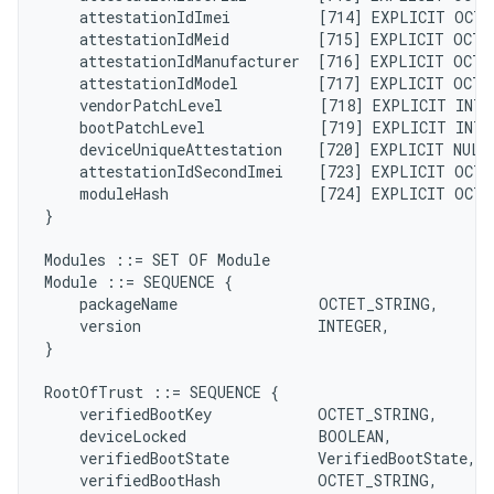
    attestationIdImei          [714] EXPLICIT OCTE
    attestationIdMeid          [715] EXPLICIT OCTE
    attestationIdManufacturer  [716] EXPLICIT OCTE
    attestationIdModel         [717] EXPLICIT OCTE
    vendorPatchLevel           [718] EXPLICIT INTE
    bootPatchLevel             [719] EXPLICIT INTE
    deviceUniqueAttestation    [720] EXPLICIT NULL
    attestationIdSecondImei    [723] EXPLICIT OCTE
    moduleHash                 [724] EXPLICIT OCTE
}

Modules ::= SET OF Module

Module ::= SEQUENCE {

    packageName                OCTET_STRING,

    version                    INTEGER,

}

RootOfTrust ::= SEQUENCE {

    verifiedBootKey            OCTET_STRING,

    deviceLocked               BOOLEAN,

    verifiedBootState          VerifiedBootState,

    verifiedBootHash           OCTET_STRING,
