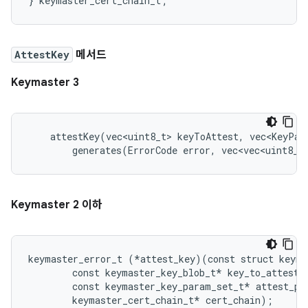
AttestKey
메서드
Keymaster 3
    attestKey(vec<uint8_t> keyToAttest, vec<KeyPar
        generates(ErrorCode error, vec<vec<uint8_t
Keymaster 2 이하
keymaster_error_t (*attest_key)(const struct keyma
        const keymaster_key_blob_t* key_to_attest,

        const keymaster_key_param_set_t* attest_par