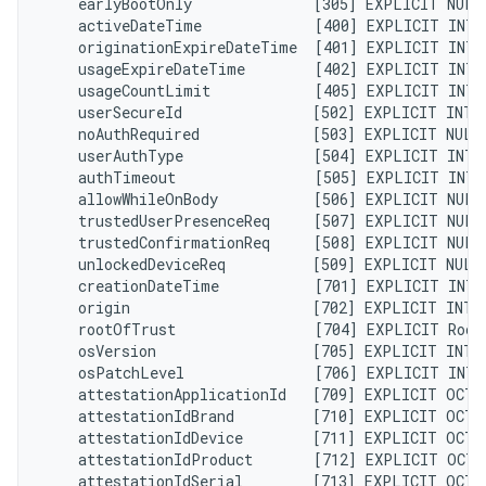
    earlyBootOnly              [305] EXPLICIT NULL
    activeDateTime             [400] EXPLICIT INTE
    originationExpireDateTime  [401] EXPLICIT INTE
    usageExpireDateTime        [402] EXPLICIT INTE
    usageCountLimit            [405] EXPLICIT INTE
    userSecureId               [502] EXPLICIT INTE
    noAuthRequired             [503] EXPLICIT NULL
    userAuthType               [504] EXPLICIT INTE
    authTimeout                [505] EXPLICIT INTE
    allowWhileOnBody           [506] EXPLICIT NULL
    trustedUserPresenceReq     [507] EXPLICIT NULL
    trustedConfirmationReq     [508] EXPLICIT NULL
    unlockedDeviceReq          [509] EXPLICIT NULL
    creationDateTime           [701] EXPLICIT INTE
    origin                     [702] EXPLICIT INTE
    rootOfTrust                [704] EXPLICIT Root
    osVersion                  [705] EXPLICIT INTE
    osPatchLevel               [706] EXPLICIT INTE
    attestationApplicationId   [709] EXPLICIT OCTE
    attestationIdBrand         [710] EXPLICIT OCTE
    attestationIdDevice        [711] EXPLICIT OCTE
    attestationIdProduct       [712] EXPLICIT OCTE
    attestationIdSerial        [713] EXPLICIT OCTE