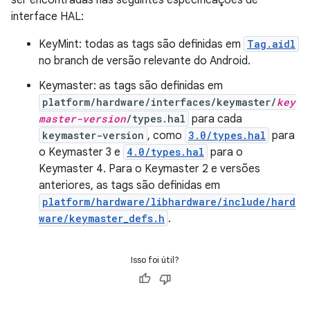
ser encontradas nas seguintes especificações de
interface HAL:
KeyMint: todas as tags são definidas em
Tag.aidl
no branch de versão relevante do Android.
Keymaster: as tags são definidas em
platform/hardware/interfaces/keymaster/
key
master-version
/types.hal
para cada
keymaster-version
, como
3.0/types.hal
para
o Keymaster 3 e
4.0/types.hal
para o
Keymaster 4. Para o Keymaster 2 e versões
anteriores, as tags são definidas em
platform/hardware/libhardware/include/hard
ware/keymaster_defs.h
.
Isso foi útil?