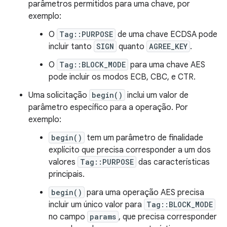
parâmetros permitidos para uma chave, por
exemplo:
O
Tag::PURPOSE
de uma chave ECDSA pode
incluir tanto
SIGN
quanto
AGREE_KEY
.
O
Tag::BLOCK_MODE
para uma chave AES
pode incluir os modos ECB, CBC, e CTR.
Uma solicitação
begin()
inclui um valor de
parâmetro específico para a operação. Por
exemplo:
begin()
tem um parâmetro de finalidade
explícito que precisa corresponder a um dos
valores
Tag::PURPOSE
das características
principais.
begin()
para uma operação AES precisa
incluir um único valor para
Tag::BLOCK_MODE
no campo
params
, que precisa corresponder