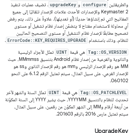
والطريقتَين
configure
و
upgradeKey
. تضيف عمليات تنفيذ
Keymaster 2 والإصدارات الأحدث علامات الإصدار تلقائيًا إلى جميع
المفاتيح التي تم إنشاؤها حديثًا (أو تعديلها). علاوةً على ذلك، يتم رفض
أي محاولة لاستخدام مفتاح لا يتضمّن إصدار نظام تشغيل أو مستوى
تصحيح مطابقًا لإصدار نظام التشغيل أو مستوى التصحيح الحاليين
للنظام، وذلك باستخدام
ErrorCode::KEY_REQUIRES_UPGRADE
.
Tag::OS_VERSION
هي قيمة
UINT
تمثّل الأجزاء الرئيسية
والثانوية والفرعية من إصدار نظام Android بتنسيق MMmmss، حيث
MM هو رقم الإصدار الرئيسي وmm هو رقم الإصدار الثانوي وss هو
الإصدار الفرعي. على سبيل المثال، سيتم تمثيل الرقم 6.1.2 على النحو
060102.
Tag::OS_PATCHLEVEL
هي قيمة
UINT
تمثّل السنة والشهر لآخر
تحديث للنظام بالتنسيق YYYYMM، حيث يشير YYYY إلى السنة المكوّنة
من أربعة أرقام وMM إلى الشهر المكوّن من رقمين. على سبيل المثال،
سيتم تمثيل مارس 2016 بالرقم 201603.
Upgrade
Key