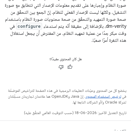
صورة النظام وإجبارها على تقديم معلومات الإصدار التي تتطابق مع صورة
التشغيل، ولكنّها ليست الإصدار الفعلي للنظام. إنّ الجمع بين التحقّق من
صحة صورة التمهيد والتحقّق من صحة محتويات صورة النظام باستخدام
dm-verity، بالإضافة إلى حقيقة أنّه يتم استدعاء
configure
في
وقت مبكر جدًا من عملية تمهيد النظام، من المفترض أن يجعل استغلال
هذه الثغرة أمرًا صعبًا.
هل كان المحتوى مفيدًا؟
يخضع كل من المحتوى وعيّنات التعليمات البرمجية في هذه الصفحة للتراخيص الموضحّة
في
ترخيص استخدام المحتوى
. إنّ Java وOpenJDK هما علامتان تجاريتان مسجَّلتان
لشركة Oracle و/أو الشركات التابعة لها.
تاريخ التعديل الأخير: 2026-06-18 (حسب التوقيت العالمي المتفَّق عليه)
الإصدار