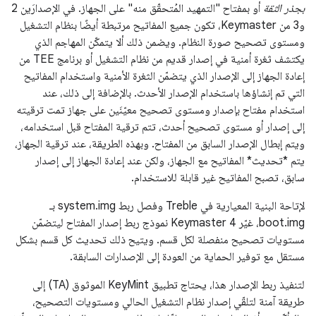
بجذر الثقة
أو بمفتاح "التمهيد المُتحقّق منه" على الجهاز. في الإصدارَين 2
و3 من Keymaster، تكون جميع المفاتيح مرتبطة أيضًا بنظام التشغيل
ومستوى تصحيح صورة النظام. ويضمن ذلك ألا يتمكّن المهاجم الذي
يكتشف ثغرة أمنية في إصدار قديم من نظام التشغيل أو برنامج TEE من
إعادة الجهاز إلى الإصدار الذي يتضمّن الثغرة الأمنية واستخدام المفاتيح
التي تم إنشاؤها باستخدام الإصدار الأحدث. بالإضافة إلى ذلك، عند
استخدام مفتاح بإصدار ومستوى تصحيح معيّنَين على جهاز تمت ترقيته
إلى إصدار أو مستوى تصحيح أحدث، تتم ترقية المفتاح قبل استخدامه،
ويتم إبطال الإصدار السابق من المفتاح. وبهذه الطريقة، عند ترقية الجهاز،
يتم *تحديث* المفاتيح مع الجهاز، ولكن عند إعادة الجهاز إلى إصدار
سابق، تصبح المفاتيح غير قابلة للاستخدام.
لإتاحة البنية المعيارية في Treble وفصل ربط system.img بـ
boot.img، غيّر Keymaster 4 نموذج ربط إصدار المفتاح ليتضمّن
مستويات تصحيح منفصلة لكل قسم. ويتيح ذلك تحديث كل قسم بشكل
مستقل مع توفير الحماية من العودة إلى الإصدارات السابقة.
لتنفيذ ربط الإصدار هذا، يحتاج تطبيق KeyMint الموثوق (TA) إلى
طريقة آمنة لتلقّي إصدار نظام التشغيل الحالي ومستويات التصحيح،