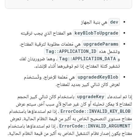
dev
هي بنية الجهاز
keyBlobToUpgrade
هو المفتاح الذي يجب ترقيته
upgradeParams
هي مَعلمات مطلوبة لترقية المفتاح.
وتشمل هذه
Tag::APPLICATION_ID
و
Tag::APPLICATION_DATA
، وهما ضروريتان لفك
تشفير كتلة المفتاح، إذا تم توفيرهما أثناء الإنشاء.
upgradedKeyBlob
هي مَعلمة الإخراج، وتُستخدَم
لعرض كائن ثنائي كبير جديد للمفتاح.
إذا تم استدعاء
upgradeKey
باستخدام كائن ثنائي كبير الحجم
للمفتاح لا يمكن تحليله أو كان غير صالح لأي سبب آخر، سيتم عرض
ErrorCode::INVALID_KEY_BLOB
. إذا تم استدعاؤها باستخدام
مفتاح مستوى التصحيح الخاص به أكبر من قيمة النظام الحالية، تعرض
ErrorCode::INVALID_ARGUMENT
. إذا تم استدعاؤها باستخدام
مفتاح يكون إصدار نظام التشغيل الخاص به أكبر من قيمة النظام الحالية،