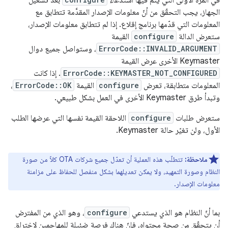
في المرة الأولى التي يتم فيها استدعاء
بعد تشغيل
الجهاز، يجب التحقّق من أنّ معلومات الإصدار المقدَّمة تتطابق مع
المعلومات التي قدّمها برنامج إقلاع. إذا لم تتطابق معلومات الإصدار،
ستعرض الدالة
configure
القيمة
ErrorCode::INVALID_ARGUMENT
، وستواصل جميع دوال
Keymaster الأخرى عرض القيمة
ErrorCode::KEYMASTER_NOT_CONFIGURED
. إذا كانت
المعلومات متطابقة، تعرض
configure
القيمة
ErrorCode::OK
،
وتبدأ طرق Keymaster الأخرى في العمل بشكل طبيعي.
ستعرض طلبات
configure
اللاحقة القيمة نفسها التي عرضها الطلب
الأول، ولن تغيّر حالة Keymaster.
ملاحظة:
تتطلّب هذه العملية أن تعدّل جميع شركات OTA كلاً من صورة
النظام وصورة التمهيد، ولا يمكن تعديلهما بشكل منفصل للحفاظ على مزامنة
معلومات الإصدار.
بما أنّ النظام هو الذي يستدعي
configure
، وهو الذي من المفترض
أن يتحقّق من صحة محتواه، فإنّ هناك فرصة ضئيلة للمهاجمين لاختراق