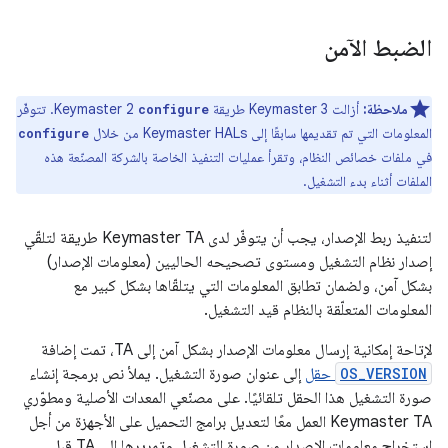
الضبط الآمن
ملاحظة:
أزالت Keymaster 3 طريقة
Keymaster 2. تتوفّر
configure
المعلومات التي تم تقديمها سابقًا إلى Keymaster HALs من خلال
configure
في ملفات خصائص النظام، وتقرأ عمليات التنفيذ الخاصة بالشركة المصنّعة هذه
الملفات أثناء بدء التشغيل.
لتنفيذ ربط الإصدار، يجب أن يتوفّر لدى Keymaster TA طريقة لتلقّي
إصدار نظام التشغيل ومستوى تصحيحه الحاليين (معلومات الإصدار)
بشكل آمن، ولضمان تطابق المعلومات التي يتلقّاها بشكل كبير مع
المعلومات المتعلّقة بالنظام قيد التشغيل.
لإتاحة إمكانية إرسال معلومات الإصدار بشكل آمن إلى TA، تمت إضافة
OS_VERSION
حقل
إلى عنوان صورة التشغيل. يملأ نص برمجة إنشاء
صورة التشغيل هذا الحقل تلقائيًا. على مصنّعي المعدات الأصلية ومطوّري
Keymaster TA العمل معًا لتعديل برامج التحميل على الأجهزة من أجل
استخراج معلومات الإصدار من صورة التشغيل وتمريرها إلى TA قبل