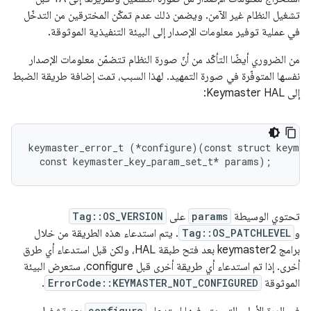
تشغيل النظام غير الآمن. ويضمن ذلك عدم تمكّن المخترقين من التدخّل
في عملية توفير معلومات الإصدار إلى البيئة التنفيذية الموثوقة.
من الضروري أيضًا التأكّد من أنّ صورة النظام تتضمّن معلومات الإصدار
نفسها المتوفّرة في صورة التمهيد. لهذا السبب، تمت إضافة طريقة الضبط
إلى Keymaster HAL:
keymaster_error_t (*configure)(const struct keymas
تحتوي الوسيطة
params
على
Tag::OS_VERSION
و
Tag::OS_PATCHLEVEL
. يتم استدعاء هذه الطريقة من خلال
برامج keymaster2 بعد فتح طبقة HAL، ولكن قبل استدعاء أي طرق
أخرى. إذا تم استدعاء أي طريقة أخرى قبل configure، ستعرض البيئة
الموثوقة
ErrorCode::KEYMASTER_NOT_CONFIGURED
.
configure