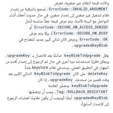
وكانت قيمة النظام غير صفرية، تعرض
ErrorCode::INVALID_ARGUMENT
. يُسمح بالترقية من إصدار
نظام تشغيل غير صفري إلى إصدار صفري. في حال حدوث أخطاء أثناء
التواصل مع البيئة الآمنة، يتم عرض قيمة خطأ مناسبة (مثل
ErrorCode::SECURE_HW_ACCESS_DENIED
أو
ErrorCode::SECURE_HW_BUSY
)، وإلا يتم عرض
ErrorCode::OK
وعرض كائن ثنائي كبير جديد للمفتاح في
.
upgradedKeyBlob
يظل
keyBlobToUpgrade
صالحًا بعد الاتصال بـ
upgradeKey
،
ويمكن نظريًا استخدامه مرة أخرى في حال تم الرجوع إلى إصدار أقدم من
الجهاز. في التطبيق العملي، يستدعي نظام keystore عادةً
deleteKey
على كائن
keyBlobToUpgrade
الثنائي الكبير بعد
وقت قصير من استدعاء
upgradeKey
. إذا كان
keyBlobToUpgrade
يتضمّن العلامة
Tag::ROLLBACK_RESISTANT
، يجب أن يتضمّنها
upgradedKeyBlob
أيضًا (ويجب أن يكون مقاومًا لعمليات الرجوع
إلى الإصدار السابق).