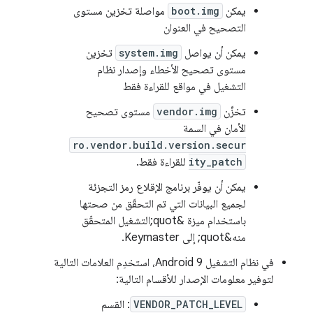
يمكن
boot.img
مواصلة تخزين مستوى
التصحيح في العنوان
يمكن أن يواصل
system.img
تخزين
مستوى تصحيح الأخطاء وإصدار نظام
التشغيل في مواقع للقراءة فقط
تخزِّن
vendor.img
مستوى تصحيح
الأمان في السمة
ro.vendor.build.version.secur
ity_patch
للقراءة فقط.
يمكن أن يوفّر برنامج الإقلاع رمز التجزئة
لجميع البيانات التي تم التحقّق من صحتها
باستخدام ميزة &quot;التشغيل المتحقّق
منه&quot; إلى Keymaster.
في نظام التشغيل Android 9، استخدِم العلامات التالية
لتوفير معلومات الإصدار للأقسام التالية:
VENDOR_PATCH_LEVEL
: القسم