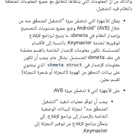
والتأكّد من أنّ المعلومات التي يتلقّاها تتطابق مع جميع المعلومات المتعلّقة
بالنظام قيد التشغيل.
يمكن للأجهزة التي تتضمّن ميزة "التشغيل المتحقّق منه من
خلال Android" (AVB) وضع جميع مستويات التصحيح
وإصدار النظام في vbmeta، ما يتيح لبرنامج الإقلاع
توفيرها لخدمة Keymaster. بالنسبة إلى الأقسام
المتسلسلة، تكون معلومات الإصدار الخاصة بالقسم مضمّنة
في ملف vbmeta المتسلسل. بشكل عام، يجب أن تكون
معلومات الإصدار في
vbmeta struct
الذي يحتوي
على بيانات التحقق من الهوية (التجزئة أو شجرة التجزئة)
لقسم معيّن.
على الأجهزة التي لا تتضمّن ميزة AVB:
يجب أن توفّر عمليات تنفيذ "التشغيل
المتحقَّق منه" تجزئة للبيانات الوصفية
الخاصة بالإصدار إلى برنامج الإقلاع، كي
يتمكّن برنامج الإقلاع من توفير التجزئة إلى
Keymaster.