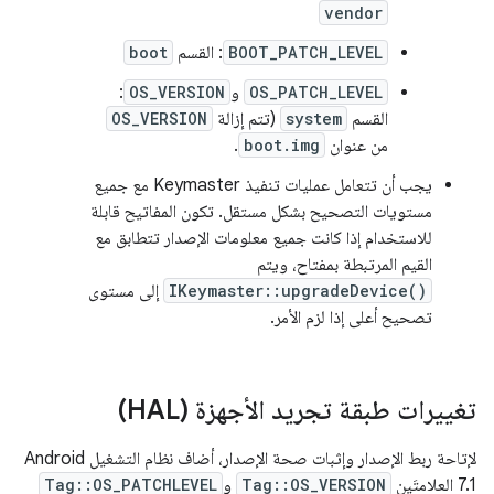
vendor
BOOT_PATCH_LEVEL
: القسم
boot
OS_PATCH_LEVEL
و
OS_VERSION
:
القسم
system
(تتم إزالة
OS_VERSION
من عنوان
boot.img
.
يجب أن تتعامل عمليات تنفيذ Keymaster مع جميع
مستويات التصحيح بشكل مستقل. تكون المفاتيح قابلة
للاستخدام إذا كانت جميع معلومات الإصدار تتطابق مع
القيم المرتبطة بمفتاح، ويتم
IKeymaster::upgradeDevice()
إلى مستوى
تصحيح أعلى إذا لزم الأمر.
تغييرات طبقة تجريد الأجهزة (HAL)
لإتاحة ربط الإصدار وإثبات صحة الإصدار، أضاف نظام التشغيل Android
7.1 العلامتَين
Tag::OS_VERSION
و
Tag::OS_PATCHLEVEL