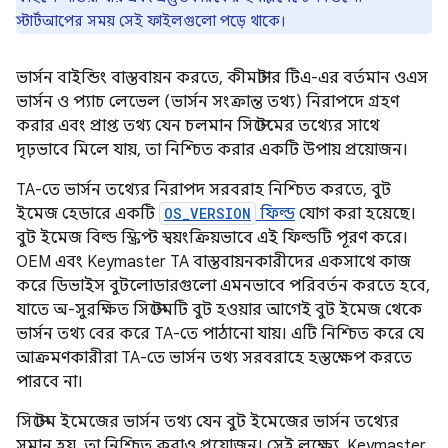
স্টার্টআপের সময় সেই ফাইলগুলো পড়ে থাকে।
ভার্সন বাইন্ডিং বাস্তবায়ন করতে, কীমাস্টার টিএ-এর বর্তমান ওএস
ভার্সন ও প্যাচ লেভেল (ভার্সন সংক্রান্ত তথ্য) নিরাপদে গ্রহণ
করার এবং প্রাপ্ত তথ্য যেন চলমান সিস্টেমের তথ্যের সাথে
দৃঢ়ভাবে মিলে যায়, তা নিশ্চিত করার একটি উপায় প্রয়োজন।
TA-তে ভার্সন তথ্যের নিরাপদ সরবরাহ নিশ্চিত করতে, বুট
ইমেজ হেডারে একটি
OS_VERSION
ফিল্ড
যোগ করা হয়েছে।
বুট ইমেজ বিল্ড স্ক্রিপ্ট স্বয়ংক্রিয়ভাবে এই ফিল্ডটি পূরণ করে।
OEM এবং Keymaster TA বাস্তবায়নকারীদের একসাথে কাজ
করে ডিভাইস বুটলোডারগুলো এমনভাবে পরিবর্তন করতে হবে,
যাতে অ-সুরক্ষিত সিস্টেমটি বুট হওয়ার আগেই বুট ইমেজ থেকে
ভার্সন তথ্য বের করে TA-তে পাঠানো যায়। এটি নিশ্চিত করে যে
আক্রমণকারীরা TA-তে ভার্সন তথ্য সরবরাহে হস্তক্ষেপ করতে
পারবে না।
সিস্টেম ইমেজের ভার্সন তথ্য যেন বুট ইমেজের ভার্সন তথ্যের
সমান হয়, তা নিশ্চিত করাও প্রয়োজন। সেই লক্ষ্যে, Keymaster