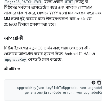
Tag::OS_PATCHLEVEL
হলো একটি
UINT
ভ্যালু যা
সিস্টেমের সর্বশেষ আপডেটের বছর এবং মাসকে YYYYMM
আকারে প্রকাশ করে, যেখানে YYYY হলো চার-অঙ্কের বছর এবং
MM হলো দুই-অঙ্কের মাস। উদাহরণস্বরূপ, মার্চ ২০১৬-কে
201603 হিসাবে প্রকাশ করা হবে।
আপগ্রেডকী
সিস্টেম ইমেজের নতুন OS ভার্সন এবং প্যাচ লেভেলে কী-
গুলোকে আপগ্রেড করার সুযোগ দিতে, Android 7.1 HAL-এ
upgradeKey
মেথডটি যোগ করেছে:
কীমাস্টার ৩
    upgradeKey(vec keyBlobToUpgrade, vec upgradePar