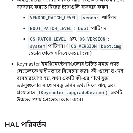
অ্যান্ড্রয়েড ৯-এ, নিম্নলিখিত পার্টিশনগুলির সংস্করণ তথ্য
সরবরাহ করতে নিচের ট্যাগগুলি ব্যবহার করুন:
VENDOR_PATCH_LEVEL
:
vendor
পার্টিশন
BOOT_PATCH_LEVEL
:
boot
পার্টিশন
OS_PATCH_LEVEL
এবং
OS_VERSION
:
system
পার্টিশন। (
OS_VERSION
boot.img
হেডার থেকে সরিয়ে দেওয়া হয়।)
Keymaster ইমপ্লিমেন্টেশনগুলোর উচিত সমস্ত প্যাচ
লেভেলকে স্বাধীনভাবে বিবেচনা করা। কী-গুলো তখনই
ব্যবহারযোগ্য হয়, যখন একটি কী-এর সাথে যুক্ত
ভ্যালুগুলোর সাথে সমস্ত ভার্সন তথ্য মিলে যায়, এবং
প্রয়োজনে
IKeymaster::upgradeDevice()
একটি
উচ্চতর প্যাচ লেভেলে রোল করে।
HAL পরিবর্তন