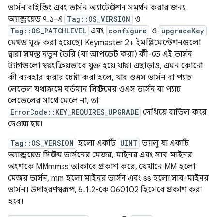
ভার্সন বাইন্ডিং এবং ভার্সন অ্যাটেস্টেশন সমর্থন করার জন্য,
অ্যান্ড্রয়েড ৭.১-এ
Tag::OS_VERSION
ও
Tag::OS_PATCHLEVEL
এবং
configure
ও
upgradeKey
মেথড যুক্ত করা হয়েছে। Keymaster 2+ ইমপ্লিমেন্টেশনগুলো
দ্বারা সমস্ত নতুন তৈরি (বা আপডেট করা) কী-তে এই ভার্সন
ট্যাগগুলো স্বয়ংক্রিয়ভাবে যুক্ত হয়ে যায়। এছাড়াও, এমন কোনো
কী ব্যবহার করার চেষ্টা করা হলে, যার ওএস ভার্সন বা প্যাচ
লেভেল যথাক্রমে বর্তমান সিস্টেমের ওএস ভার্সন বা প্যাচ
লেভেলের সাথে মেলে না, তা
ErrorCode::KEY_REQUIRES_UPGRADE
দেখিয়ে বাতিল করে
দেওয়া হয়।
Tag::OS_VERSION
হলো একটি
UINT
ভ্যালু যা একটি
অ্যান্ড্রয়েড সিস্টেম ভার্সনের মেজর, মাইনর এবং সাব-মাইনর
অংশকে MMmmss আকারে প্রকাশ করে, যেখানে MM হলো
মেজর ভার্সন, mm হলো মাইনর ভার্সন এবং ss হলো সাব-মাইনর
ভার্সন। উদাহরণস্বরূপ, 6.1.2-কে 060102 হিসেবে প্রকাশ করা
হবে।