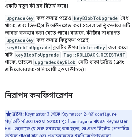
একটি নতুন কী ব্লব রিটার্ন করে।
upgradeKey
কল করার পরেও
keyBlobToUpgrade
বৈধ
থাকে, এবং ডিভাইসটি ডাউনগ্রেড করা হলেও তাত্ত্বিকভাবে এটি
আবার ব্যবহার করা যেতে পারে। বাস্তবে, কীস্টোর সাধারণত
upgradeKey
কল করার কিছুক্ষণ পরেই
keyBlobToUpgrade
ব্লবটির উপর
deleteKey
কল করে।
যদি
keyBlobToUpgrade
Tag::ROLLBACK_RESISTANT
থাকে, তাহলে
upgradedKeyBlob
সেটি থাকা উচিত (এবং
এটি রোলব্যাক-প্রতিরোধী হওয়া উচিত)।
নিরাপদ কনফিগারেশন
দ্রষ্টব্য:
Keymaster 3 থেকে Keymaster 2-এর
configure
পদ্ধতিটি সরিয়ে দেওয়া হয়েছে। পূর্বে
মাধ্যমে Keymaster
configure
HAL-গুলোকে যে তথ্য সরবরাহ করা হতো, তা এখন সিস্টেম প্রোপার্টিজ
ফাইলে পাওয়া যায় এবং প্রস্তুতকারকের ইমপ্লিমেন্টেশনগুলো