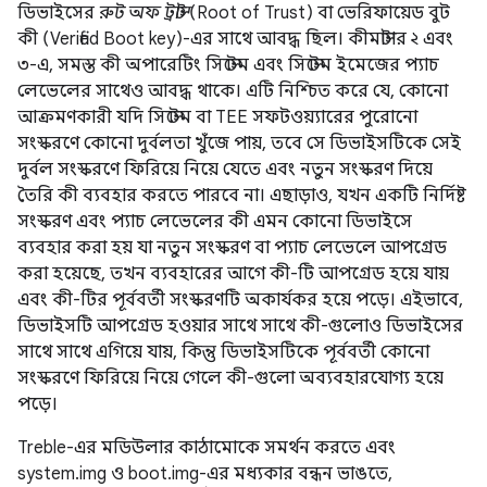
ডিভাইসের
রুট অফ ট্রাস্ট
(Root of Trust) বা ভেরিফায়েড বুট
কী (Verified Boot key)-এর সাথে আবদ্ধ ছিল। কীমাস্টার ২ এবং
৩-এ, সমস্ত কী অপারেটিং সিস্টেম এবং সিস্টেম ইমেজের প্যাচ
লেভেলের সাথেও আবদ্ধ থাকে। এটি নিশ্চিত করে যে, কোনো
আক্রমণকারী যদি সিস্টেম বা TEE সফটওয়্যারের পুরোনো
সংস্করণে কোনো দুর্বলতা খুঁজে পায়, তবে সে ডিভাইসটিকে সেই
দুর্বল সংস্করণে ফিরিয়ে নিয়ে যেতে এবং নতুন সংস্করণ দিয়ে
তৈরি কী ব্যবহার করতে পারবে না। এছাড়াও, যখন একটি নির্দিষ্ট
সংস্করণ এবং প্যাচ লেভেলের কী এমন কোনো ডিভাইসে
ব্যবহার করা হয় যা নতুন সংস্করণ বা প্যাচ লেভেলে আপগ্রেড
করা হয়েছে, তখন ব্যবহারের আগে কী-টি আপগ্রেড হয়ে যায়
এবং কী-টির পূর্ববর্তী সংস্করণটি অকার্যকর হয়ে পড়ে। এইভাবে,
ডিভাইসটি আপগ্রেড হওয়ার সাথে সাথে কী-গুলোও ডিভাইসের
সাথে সাথে এগিয়ে যায়, কিন্তু ডিভাইসটিকে পূর্ববর্তী কোনো
সংস্করণে ফিরিয়ে নিয়ে গেলে কী-গুলো অব্যবহারযোগ্য হয়ে
পড়ে।
Treble-এর মডিউলার কাঠামোকে সমর্থন করতে এবং
system.img ও boot.img-এর মধ্যকার বন্ধন ভাঙতে,