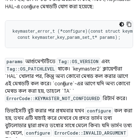
HAL-এ configure মেথডটি যোগ করা হয়েছে:
keymaster_error_t (*configure)(const struct keymas
params
আর্গুমেন্টটিতে
Tag::OS_VERSION
এবং
Tag::OS_PATCHLEVEL
থাকে। `keymaster2` ক্লায়েন্টরা
`HAL` খোলার পর, কিন্তু অন্য কোনো মেথড কল করার আগে
এই মেথডটি কল করে। `configure`-এর আগে যদি অন্য কোনো
মেথড কল করা হয়, তাহলে `TA` `
ErrorCode::KEYMASTER_NOT_CONFIGURED
রিটার্ন করে।
ডিভাইসটি বুট করার পর প্রথমবার যখন
configure
কল করা
হয়, তখন এটি যাচাই করে দেখবে যে প্রদত্ত ভার্সন তথ্য
বুটলোডার দ্বারা প্রদত্ত তথ্যের সাথে মেলে কিনা। যদি ভার্সন তথ্য
না মেলে,
configure
ErrorCode::INVALID_ARGUMENT