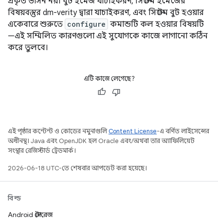
প্রকৃত ভার্সন নয়। বুট ইমেজ যাচাইকরণ, সিস্টেম ইমেজের
বিষয়বস্তুর dm-verity দ্বারা যাচাইকরণ, এবং সিস্টেম বুট হওয়ার
একেবারে শুরুতে
configure
কমান্ডটি কল হওয়ার বিষয়টি
—এই সম্মিলিত কারণগুলো এই সুযোগকে কাজে লাগানো কঠিন
করে তুলবে।
এটি কাজে লেগেছে?
এই পৃষ্ঠার কন্টেন্ট ও কোডের নমুনাগুলি
Content License
-এ বর্ণিত লাইসেন্সের
অধীনস্থ। Java এবং OpenJDK হল Oracle এবং/অথবা তার অ্যাফিলিয়েট
সংস্থার রেজিস্টার্ড ট্রেডমার্ক।
2026-06-18 UTC-তে শেষবার আপডেট করা হয়েছে।
বিল্ড
Android স্টোরেজ