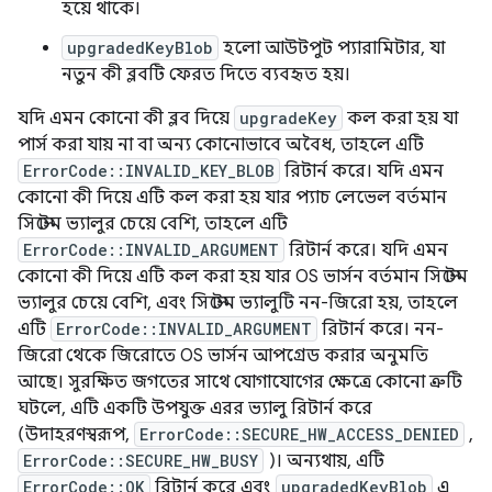
হয়ে থাকে।
upgradedKeyBlob
হলো আউটপুট প্যারামিটার, যা
নতুন কী ব্লবটি ফেরত দিতে ব্যবহৃত হয়।
যদি এমন কোনো কী ব্লব দিয়ে
upgradeKey
কল করা হয় যা
পার্স করা যায় না বা অন্য কোনোভাবে অবৈধ, তাহলে এটি
ErrorCode::INVALID_KEY_BLOB
রিটার্ন করে। যদি এমন
কোনো কী দিয়ে এটি কল করা হয় যার প্যাচ লেভেল বর্তমান
সিস্টেম ভ্যালুর চেয়ে বেশি, তাহলে এটি
ErrorCode::INVALID_ARGUMENT
রিটার্ন করে। যদি এমন
কোনো কী দিয়ে এটি কল করা হয় যার OS ভার্সন বর্তমান সিস্টেম
ভ্যালুর চেয়ে বেশি, এবং সিস্টেম ভ্যালুটি নন-জিরো হয়, তাহলে
এটি
ErrorCode::INVALID_ARGUMENT
রিটার্ন করে। নন-
জিরো থেকে জিরোতে OS ভার্সন আপগ্রেড করার অনুমতি
আছে। সুরক্ষিত জগতের সাথে যোগাযোগের ক্ষেত্রে কোনো ত্রুটি
ঘটলে, এটি একটি উপযুক্ত এরর ভ্যালু রিটার্ন করে
(উদাহরণস্বরূপ,
ErrorCode::SECURE_HW_ACCESS_DENIED
,
ErrorCode::SECURE_HW_BUSY
)। অন্যথায়, এটি
ErrorCode::OK
রিটার্ন করে এবং
upgradedKeyBlob
এ