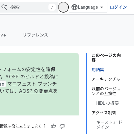
/
ログイン
ive
リファレンス
このページの内
容
ットフォームの安定性を確保
用語集
す。AOSP のビルドと投稿に
アーキテクチャ
se
マニフェスト ブランチ
以前のバージョ
ついては、
AOSP の変更点
を
ンとの互換性
HIDL の概要
アクセス制御
キーストア ド
情報は役に立ちましたか？
メイン