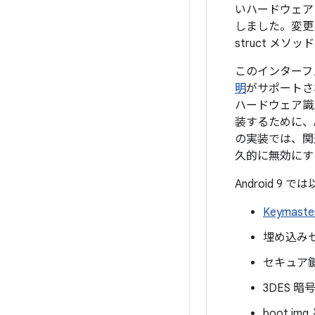
いハードウェア 
しました。変更
struct メソッ
このインターフェー
明
がサポートされ
ハードウェア識
装するために、An
の実装では、関
久的に無効にす
Android 
Keymaste
埋め込み
セキュア
3DES 
boot.