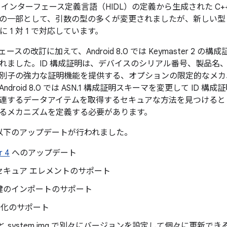
インターフェース定義言語（HIDL）の定義から生成された C++
の一部として、引数の型の多くが変更されましたが、新しい型とメ
ドに 1 対 1 で対応しています。
スの改訂に加えて、Android 8.0 では Keymaster 2 
ました。ID 構成証明は、デバイスのシリアル番号、製品名、電話 I
別子の強力な証明機能を提供する、オプションの限定的なメカ
droid 8.0 では ASN.1 構成証明スキーマを変更して ID 構成
連するデータアイテムを取得するセキュアな方法を見つけると
るメカニズムを定義する必要があります。
9 では以下のアップデートが行われました。
r 4
へのアップデート
セキュア エレメントのサポート
鍵のインポートのサポート
暗号化のサポート
img と system.img で別々にバージョンを設定して個々に更