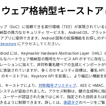
ドウェア格納型キーストア
プ（SoC）に信頼できる実行環境（TEE）が実現されているため
型の強力なセキュリティ サービスを、Android OS、プラ
アプリに提供できます。Android 固有の拡張機能をお探しの
y.keystore
にアクセスしてください。
droid には、Keymaster Hardware Abstraction Layer（H
ルなハードウェア格納型の暗号化サービス API がすでに存在
レーションに加えて、非対称署名鍵ペアの生成とインポートが
に実装されていますが、多くのセキュリティ目標は、署名 API
 6.0 のキーストアは、Keystore API を拡張し、より幅広い機
.0 では、キーストアにより、
対称暗号プリミティブ
、AES と HM
システムが追加されました。アクセス制御は、鍵の生成時に指
。ユーザーが認証された後ではじめて、指定された目的または
きるように制限できます。詳しくは、
承認タグ
のページをご覧