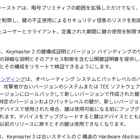
6.0 のキーストアは、暗号プリミティブの範囲を拡張しただけでな
を制限し、鍵の不正使用によるセキュリティ侵害のリスクを削
たユーザーとクライアント、定義された期間に鍵の使用を制限
.0 では、Keymaster 2 の鍵構成証明とバージョン バインディ
の詳細な説明とそのアクセス制御を含む公開鍵証明書を提供し
とその構成をリモートで検証できるようにします。
インディング
は、オペレーティング システムとパッチレベルの
、攻撃者が古いバージョンのシステムまたは TEE ソフトウェ
ージョンにロールバックして新しいバージョンで作成された鍵
特定のバージョンおよびパッチレベルの鍵が、新しいバージョ
デバイスで使用された場合、鍵は使用可能になる前にアップグ
れます。デバイスをアップグレードすると鍵はデバイスととも
以前のリリースに戻すとその鍵は使用できなくなります。
 では、Keymaster 3 は古いスタイルの C 構造の Hardware Abstr