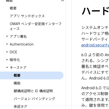
機能
ハー
概要
アプリ サンドボックス
OMAPI ベンダー安定版インターフ
システムオンチッ
ェース
ハードウェア格納
アプリ署名
サードパーティ 
Authentication
android.securit
DICE
6.0 より前の An
暗号化
される、シンプ
署名と検証オペ
キーストア
デバイスにすで
概要
ん。Android
機能
Android 6
鍵構成証明と ID 構成証明
のアクセス制御
バージョン バインディング
て適用されます
み、鍵を使用で
承認タグ