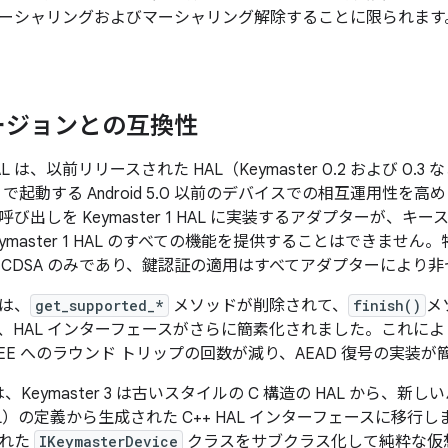
ーシャリングおよびマーシャリング解除することに限られます
ージョンとの互換性
1 HAL は、以前リリースされた HAL（Keymaster 0.2 および
 HAL で起動する Android 5.0 以前のデバイスでの相互運用
び出しを Keymaster 1 HAL に実装するアダプターが、
ymaster 1 HAL のすべての機能を提供することはできませ
と ECDSA のみであり、鍵認証の適用はすべてアダプターによ
 では、
get_supported_*
メソッドが削除されて、
finish()
メ
、HAL インターフェースがさらに簡素化されました。これに
EE へのラウンド トリップの回数が減り、AEAD 復号の実装
.0 では、Keymaster 3 は古いスタイルの C 構造の HAL か
L）の定義から生成された C++ HAL インターフェースに移行し
された
IKeymasterDevice
クラスをサブクラス化して純粋な仮