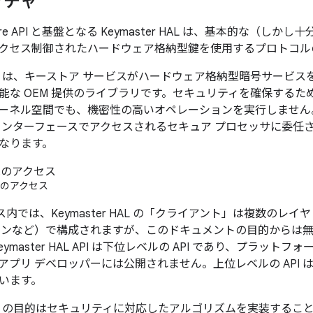
クチャ
eystore API と基盤となる Keymaster HAL は、基本的な
クセス制御されたハードウェア格納型鍵を使用するプロトコル
r HAL は、キーストア サービスがハードウェア格納型暗号サー
能な OEM 提供のライブラリです。セキュリティを確保するため
ーネル空間でも、機密性の高いオペレーションを実行しません
インターフェースでアクセスされるセキュア プロセッサに委任
なります。
r へのアクセス
デバイス内では、Keymaster HAL の「クライアント」は複数の
モンなど）で構成されますが、このドキュメントの目的からは
ymaster HAL API は下位レベルの API であり、プラッ
アプリ デベロッパーには公開されません。上位レベルの API 
います。
r HAL の目的はセキュリティに対応したアルゴリズムを実装する