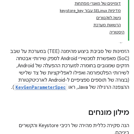
דומיינים של מאגרי מפתחות
מדיניות SELinux עבור keystore_key
גישה לווקטורים
הרשאות מערכת
היסטוריה
הזמינות של סביבת ביצוע מהימנה (TEE) במערכת על שבב
(SoC) מאפשרת למכשירי Android לספק שירותי אבטחה
חזקים שמגובים בחומרה למערכת ההפעלה של Android,
לשירותי הפלטפורמה ואפילו לאפליקציות של צד שלישי
(בצורה של תוספים ספציפיים ל-Android לארכיטקטורת
ההצפנה הרגילה של Java, ראו
KeyGenParameterSpec
).
מילון מונחים
הנה סקירה כללית מהירה של רכיבי Keystore והקשרים
ביניהם.