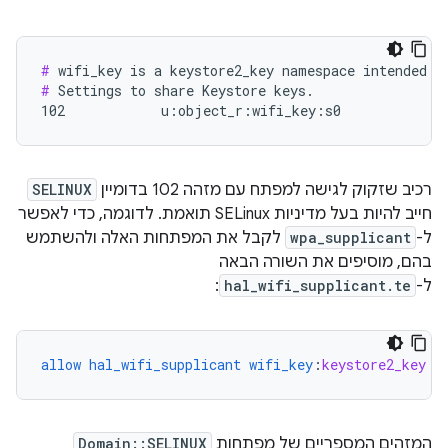
#
#
 Settings to share Keystore keys.

102            u:object_r:wifi_key:s0
רכיב שזקוק לגישה למפתח עם מזהה 102 בדומיין
SELINUX
חייב להיות בעל מדיניות SELinux תואמת. לדוגמה, כדי לאפשר
ל-
wpa_supplicant
לקבל את המפתחות האלה ולהשתמש
בהם, מוסיפים את השורה הבאה
ל-
hal_wifi_supplicant.te
:
allow
hal_wifi_supplicant
wifi_key
:
keystore2_key
{
המזהים המספריים של מפתחות
Domain::SELINUX