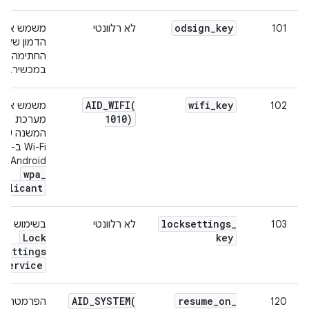
odsign
_
key
101
לא רלוונטי
משמש את
הדמון של
החתימה
במכשיר.
AID_WIFI(
wifi
_
key
102
משמש את
1010)
מערכת
המשנה של 
Wi-Fi ב-
Android, כולל
wpa
_
pplicant
locksettings
_
103
לא רלוונטי
בשימוש על י
Lock
key
Settings
Service
AID_SYSTEM(
resume
_
on
_
120
הפרמטר הז