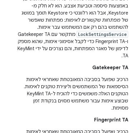
באמצעות סיסמה וטביעת אצבע. הוא לא חלק מ-
Keystore, אבל הוא רלוונטי כי Keystore תומך במושג
של
מפתחות שקשורים לאימות
: מפתחות שאפשר
להשתמש בהם רק אם המשתמש עבר אימות.
LockSettingsService
מתקשר עם Gatekeeper TA
ו-Fingerprint TA כדי לקבל אסימוני אימות, שהוא מספק
לדימון של מאגר המפתחות, והם נצרכים על ידי KeyMint
TA.
Gatekeeper TA
הרכיב שפועל בסביבה המאובטחת שאחראי לאימות
הסיסמאות של המשתמשים וליצירת טוקנים לאימות.
הטוקנים האלה משמשים כדי להוכיח ל-KeyMint TA
שבוצע אימות עבור משתמש מסוים בנקודת זמן
מסוימת.
Fingerprint TA
הרכיב שפועל בסביבה המאובטחת שאחראי לאימות