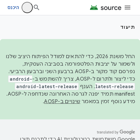
היכנס
תיעוד
החל משנת 2026, כדי להתאים למודל הפיתוח היציב שלנו
ולשמור על יציבות הפלטפורמה בסביבה העסקית,
נפרסם קוד מקור ב-AOSP ברבעון השני וברבעון הרביעי.
כדי ליצור ולתרום ל-AOSP, צריך להשתמש ב-
android-
latest-release
. הענף
android-latest-release
manifest תמיד יפנה לגרסה האחרונה שנדחפה ל-AOSP.
מידע נוסף זמין במאמר
שינויים ב-AOSP
.
‫Google משתמשת בטכנולוגיית AI כדי לתרגם תוכן