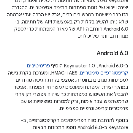
Keystore סיפק פעולות של חתימה דיגיטלית ואימות, וגם
יצירה וייבוא של זוגות מפתחות חתימה אסימטריים. ההגדרה
הזו כבר מיושמת במכשירים רבים, אבל יש הרבה יעדי אבטחה
שלא ניתן להשיג בקלות רק באמצעות API של חתימה. ב-
Android 6.0 הורחב ה-API של מאגר המפתחות כדי לספק
מגוון רחב יותר של יכולות.
‫Android 6
.
0
ב-Android 6.0, ‏ Keymaster 1.0 הוסיף
פרימיטיבים
קריפטוגרפיים סימטריים
,‏ AES ו-HMAC, ומערכת בקרת גישה
למפתחות מגובים בחומרה. אמצעי בקרת הגישה מוגדרים
במהלך יצירת המפתח ומאוכפים למשך חיי המפתח. אפשר
להגביל את השימוש במפתחות כך שיהיה אפשרי רק אחרי
שהמשתמש עבר אימות, ורק למטרות ספציפיות או עם
פרמטרים קריפטוגרפיים ספציפיים.
בנוסף להרחבת טווח הפרימיטיבים הקריפטוגרפיים, ב-
Keystore ב-Android 6.0 נוספו התכונות הבאות: