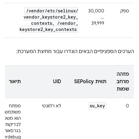
/
vendor
/
etc
/
selinux
/
ספק
‫30,000
vendor
_
keystore2
_
key
_
...
contexts
,
/
vendor
_
39,999
keystore2
_
key
_
contexts
הערכים הספציפיים הבאים הוגדרו עבור מחיצת המערכת:
מזהה
מרחב
תווית SEPolicy
UID
תיאור
שמות
su
_
key
0
לא רלוונטי
מפתח
משתמש על
הוא משמש 
לבדיקות
בגרסאות