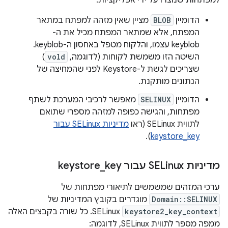
הדומיין
BLOB
מציין שאין מזהה למפתח במתאר
המפתח, אלא שמתאר המפתח מכיל את ה-
keyblob עצמו, והלקוח מטפל באחסון ה-keyblob.
השיטה הזו משמשת לקוחות (לדוגמה,
vold
)
שצריכים לגשת ל-Keystore לפני שהמחיצה של
הנתונים מותקנת.
הדומיין
SELINUX
מאפשר לרכיבי המערכת לשתף
מפתחות, והגישה כפופה למזהה מספרי שתואם
לתווית SELinux (ראו
מדיניות SELinux עבור
).
keystore_key
מדיניות SELinux עבור keystore
key
_
ערכי המזהים שמשמשים לתיאורי מפתחות של
Domain::SELINUX
מוגדרים בקובץ המדיניות של
keystore2_key_context
SELinux. כל שורה בקבצים האלה
ממפה מספר לתווית SELinux, לדוגמה: