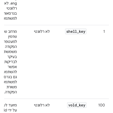
eng. לא
רלוונטי
בגרסאות
למשתמשים.
shell
_
key
1
לא רלוונטי
מרחב שמות
שזמין
למעטפת.
הפקודה הזו
משמשת
בעיקר
לבדיקות, א
אפשר
להשתמש ב
גם בגרסאות
למשתמשים
משורת
הפקודה.
vold
_
key
100
לא רלוונטי
מיועד לשימ
על ידי vold.