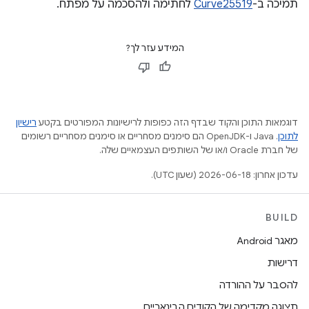
תמיכה ב-
Curve25519
לחתימה ולהסכמה על מפתח.
המידע עזר לך?
דוגמאות התוכן והקוד שבדף הזה כפופות לרישיונות המפורטים בקטע
רישיון
לתוכן
.‏ Java ו-OpenJDK הם סימנים מסחריים או סימנים מסחריים רשומים
של חברת Oracle ו/או של השותפים העצמאיים שלה.
עדכון אחרון: 2026-06-18 (שעון UTC).
BUILD
מאגר Android
דרישות
להסבר על ההורדה
תצוגה מקדימה של הקודים הבינאריים