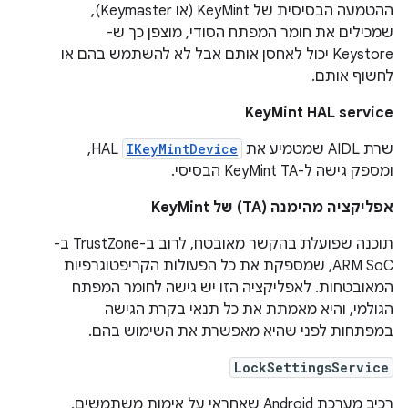
ההטמעה הבסיסית של KeyMint (או Keymaster),
שמכילים את חומר המפתח הסודי, מוצפן כך ש-
Keystore יכול לאחסן אותם אבל לא להשתמש בהם או
לחשוף אותם.
KeyMint HAL service
שרת AIDL שמטמיע את
IKeyMintDevice
HAL,
ומספק גישה ל-KeyMint TA הבסיסי.
אפליקציה מהימנה (TA) של KeyMint
תוכנה שפועלת בהקשר מאובטח, לרוב ב-TrustZone ב-
ARM SoC, שמספקת את כל הפעולות הקריפטוגרפיות
המאובטחות. לאפליקציה הזו יש גישה לחומר המפתח
הגולמי, והיא מאמתת את כל תנאי בקרת הגישה
במפתחות לפני שהיא מאפשרת את השימוש בהם.
LockSettingsService
רכיב מערכת Android שאחראי על אימות משתמשים,