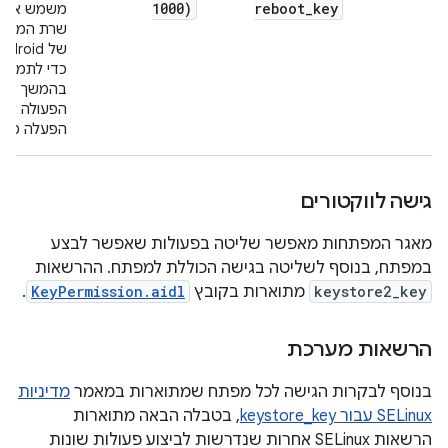
1000)
reboot
_
key
משמש את
שרת המער
של ndroid
כדי לתמוך
בהמשך
הפעולה אחר
הפעלה מחד
גישה לווקטורים
מאגר המפתחות מאפשר שליטה בפעולות שאפשר לבצע
במפתח, בנוסף לשליטה בגישה הכוללת למפתח. ההרשאות
keystore2_key
מתוארות בקובץ
KeyPermission.aidl
.
הרשאות מערכת
בנוסף לבקרות הגישה לכל מפתח שמתוארות במאמר
מדיניות
SELinux עבור keystore_key
, בטבלה הבאה מתוארות
הרשאות SELinux אחרות שנדרשות לביצוע פעולות שונות