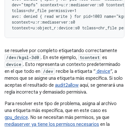
dev="tmpfs" scontext=u:r:mediaserver:s0 tcontext=u
tclass=chr_file permissive=1

avc: denied { read write } for pid=1003 name="kgsl
scontext=u:r:mediaserver:s0

se resuelve por completo etiquetando correctamente
/dev/kgsl-3d0
. En este ejemplo,
tcontext
es
device
. Esto representa un contexto predeterminado
en el que todo en
/dev
recibe la etiqueta “
device
”, a
menos que se asigne una etiqueta más específica. Si solo
aceptas el resultado de
audit2allow
aquí, se generará una
regla incorrecta y demasiado permisiva.
Para resolver este tipo de problema, asigna al archivo
una etiqueta más específica, que en este caso es
gpu_device
. No se necesitan más permisos, ya que
mediaserver ya tiene los permisos necesarios
en la