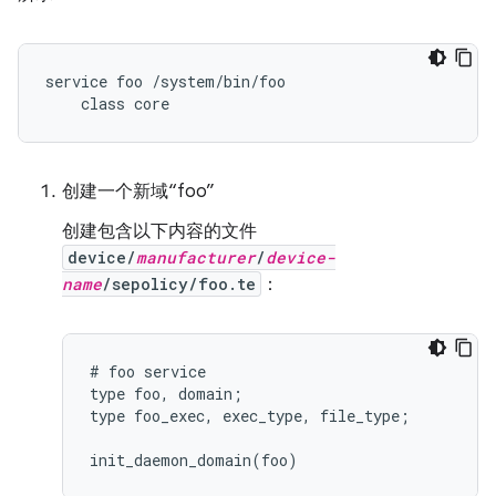
service foo /system/bin/foo

创建一个新域“foo”
创建包含以下内容的文件
device/
manufacturer
/
device-
name
/sepolicy/foo.te
：
# foo service

type foo, domain;

type foo_exec, exec_type, file_type;
