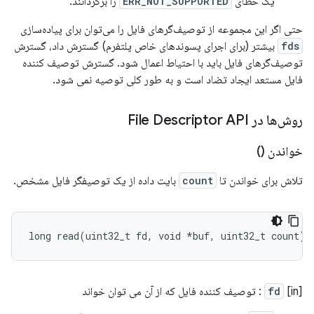
یک خطای
ERR_NOT_SUPPORTED
را برگردانند.
حتی اگر این مجموعه از توصیف‌گرهای فایل را می‌توان برای پیاده‌سازی
fds
بیشتر (برای اجرای پسوندهای خاص پلتفرم) گسترش داد، گسترش
توصیف‌گرهای فایل باید با احتیاط اعمال شود. گسترش توصیف کننده
فایل مستعد ایجاد تضاد است و به طور کلی توصیه نمی شود.
روش‌ها در File Descriptor API
خواندن ()
تلاش برای خواندن تا
count
بایت داده از یک توصیفگر فایل مشخص.
long
read
(
uint32_t
fd
,
void
*
buf
,
uint32_t
count
);
[in]
fd
: توصیف کننده فایل که از آن می توان خواند