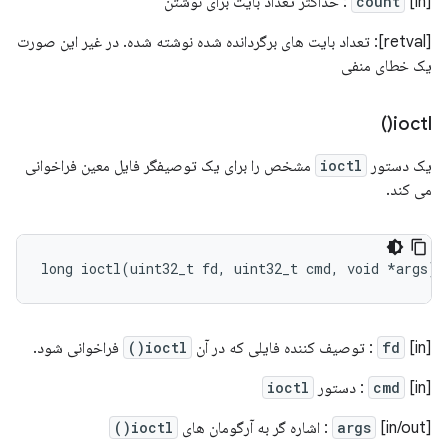
[in]
count
: حداکثر تعداد بایت برای نوشتن
[retval]: تعداد بایت های برگردانده شده نوشته شده. در غیر این صورت
یک خطای منفی
)
ioctl(
یک دستور
ioctl
مشخص را برای یک توصیفگر فایل معین فراخوانی
می کند.
long
ioctl
(
uint32_t
fd
,
uint32_t
cmd
,
void
*
args
);
[in]
fd
: توصیف کننده فایلی که در آن
ioctl()
فراخوانی شود.
[in]
cmd
: دستور
ioctl
[in/out]
args
: اشاره گر به آرگومان های
ioctl()