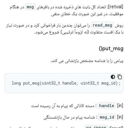
[retval]: تعداد کل بایت های ذخیره شده در بافرهای
msg
در هنگام
موفقیت. در غیر این صورت یک خطای منفی
روش
read_msg
را می‌توان چندین بار فراخوانی کرد و در صورت نیاز
با یک افست متفاوت (نه لزوماً ترتیبی) شروع می‌شود.
)
put_msg(
پیامی را با شناسه مشخص بازنشانی می کند.
long
put_msg
(
uint32_t
handle
,
uint32_t
msg_id
);
[in]
handle
: دسته کانالی که پیام به آن رسیده است
[in]
msg_id
: شناسه پیام در حال بازنشستگی