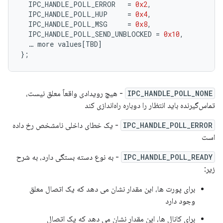
IPC_HANDLE_POLL_ERROR
=
0x2
,
IPC_HANDLE_POLL_HUP
=
0x4
,
IPC_HANDLE_POLL_MSG
=
0x8
,
IPC_HANDLE_POLL_SEND_UNBLOCKED
=
0x10
,
…
more
values
[
TBD
]
};
IPC_HANDLE_POLL_NONE
- هیچ رویدادی واقعاً معلق نیست،
تماس‌گیرنده باید انتظار را دوباره راه‌اندازی کند
IPC_HANDLE_POLL_ERROR
- یک خطای داخلی نامشخص رخ داده
است
IPC_HANDLE_POLL_READY
- به نوع دسته بستگی دارد، به شرح
زیر:
برای پورت ها، این مقدار نشان می دهد که یک اتصال معلق
وجود دارد
برای کانال ها، این مقدار نشان می دهد که یک اتصال