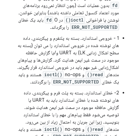
fd
بدون عملیات است (چون انتظار نمی‌رود برنامه‌های
مورد اعتماد کنسول تعاملی داشته باشند) بنابراین خواندن،
نوشتن یا فراخوانی
ioctl()
در
0 باید یک خطای
fd
ERR_NOT_SUPPORTED
را برگرداند.
1 - خروجی استاندارد. بسته به پلتفرم و پیکربندی، داده
های نوشته شده در خروجی استاندارد را می توان (بسته به
سطح اشکال زدایی LK) به UART و/یا گزارش حافظه
موجود در سمت غیر ایمن هدایت کرد. گزارش‌ها و پیام‌های
اشکال‌زدایی غیر مهم باید در خروجی استاندارد قرار بگیرند.
متدهای
read()
و
ioctl()
no-ops هستند و باید
یک خطای
ERR_NOT_SUPPORTED
را برگردانند.
2- خطای استاندارد. بسته به پلت فرم و پیکربندی، داده
های نوشته شده با خطای استاندارد باید به UART یا
گزارش حافظه موجود در سمت غیر ایمن هدایت شوند.
توصیه می‌شود فقط پیام‌های مهم را با خطای استاندارد
بنویسید، زیرا این جریان به احتمال زیاد از بین می‌رود.
متدهای
read()
و
ioctl()
no-ops هستند و باید