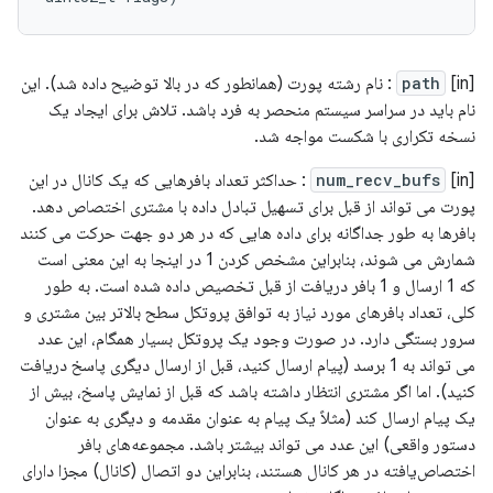
[in]
path
: نام رشته پورت (همانطور که در بالا توضیح داده شد). این
نام باید در سراسر سیستم منحصر به فرد باشد. تلاش برای ایجاد یک
نسخه تکراری با شکست مواجه شد.
[in]
num_recv_bufs
: حداکثر تعداد بافرهایی که یک کانال در این
پورت می تواند از قبل برای تسهیل تبادل داده با مشتری اختصاص دهد.
بافرها به طور جداگانه برای داده هایی که در هر دو جهت حرکت می کنند
شمارش می شوند، بنابراین مشخص کردن 1 در اینجا به این معنی است
که 1 ارسال و 1 بافر دریافت از قبل تخصیص داده شده است. به طور
کلی، تعداد بافرهای مورد نیاز به توافق پروتکل سطح بالاتر بین مشتری و
سرور بستگی دارد. در صورت وجود یک پروتکل بسیار همگام، این عدد
می تواند به 1 برسد (پیام ارسال کنید، قبل از ارسال دیگری پاسخ دریافت
کنید). اما اگر مشتری انتظار داشته باشد که قبل از نمایش پاسخ، بیش از
یک پیام ارسال کند (مثلاً یک پیام به عنوان مقدمه و دیگری به عنوان
دستور واقعی) این عدد می تواند بیشتر باشد. مجموعه‌های بافر
اختصاص‌یافته در هر کانال هستند، بنابراین دو اتصال (کانال) مجزا دارای