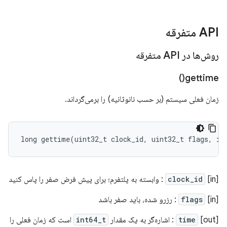
API متفرقه
روش‌ها در API متفرقه
)
gettime(
زمان فعلی سیستم (بر حسب نانوثانیه) را برمی‌گرداند.
long
gettime
(
uint32_t
clock_id
,
uint32_t
flags
,
in
[in]
clock_id
: وابسته به پلتفرم؛ برای پیش فرض صفر را پاس کنید
[in]
flags
: رزرو شده، باید صفر باشد
[out]
time
: اشاره‌گر به یک مقدار
int64_t
است که زمان فعلی را