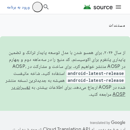
ورود به برنامه
مستندات
از سال ۲۰۲۶، برای همسو شدن با مدل توسعه پایدار ترانک و تضمین
پایداری پلتفرم برای اکوسیستم، کد منبع را در سه‌ماهه دوم و چهارم
در AOSP منتشر خواهیم کرد. برای ساخت و مشارکت در AOSP،
android-latest-release
استفاده کنید. شاخه مانیفست
android-latest-release
همیشه به جدیدترین نسخه منتشر
شده در AOSP ارجاع می‌دهد. برای اطلاعات بیشتر، به
تغییرات در
AOSP
مراجعه کنید.
این صفحه به‌وسیله
ترجمه شده است.