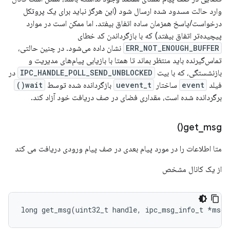
وارد حالت مسدود شده ارسال شود (این هرگز نباید برای یک پروتکل
درخواست/پاسخ همزمان ساده اتفاق بیفتد. اما ممکن است در موارد
پیچیده‌تر اتفاق بیفتد) که با بازگرداندن کد خطای
ERR_NOT_ENOUGH_BUFFER
نشان داده می‌شود. در چنین حالتی،
تماس‌گیرنده باید منتظر بماند تا همتا با بازیابی پیام‌های مدیریت و
بازنشستگی، که با بیت
IPC_HANDLE_POLL_SEND_UNBLOCKED
در
فیلد
event
ساختار
uevent_t
بازگردانده شده توسط
wait()
برگردانده شده است، مقداری فضای در صف دریافت خود آزاد کند.
)
get_msg(
متا اطلاعات را در مورد پیام بعدی در صف پیام ورودی دریافت می کند
از یک کانال مشخص
long
get_msg
(
uint32_t
handle
,
ipc_msg_info_t
*
msg_