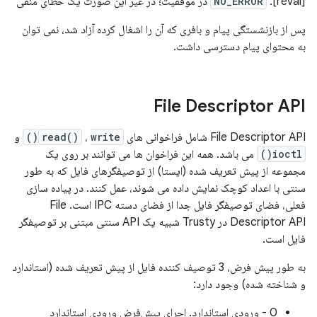
[reval]:
NO_ERROR
در موفقیت؛ در غیر این صورت یک خطای منفی
پس از بازنشستگی پیام و بافری که آن را اشغال کرده آزاد شد، نمی توان
به محتوای پیام دسترسی داشت.
File Descriptor API
File Descriptor API شامل فراخوانی های
write()
،
read()
و
ioctl()
می باشد. همه این فراخوان ها می توانند بر روی یک
مجموعه از پیش تعریف شده (ایستا) از توصیفگرهای فایل که به طور
سنتی با اعداد کوچک نمایش داده می شوند، عمل کنند. در پیاده سازی
فعلی، فضای توصیفگر فایل جدا از فضای دسته IPC است. File
Descriptor API در Trusty شبیه یک API سنتی مبتنی بر توصیفگر
فایل است.
به طور پیش فرض، 3 توصیف کننده فایل از پیش تعریف شده (استاندارد
و شناخته شده) وجود دارد:
0 - ورودی استاندارد. اجرای پیش‌فرض ورودی استاندارد