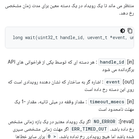
منتظر می ماند تا یک رویداد در یک دسته معین برای مدت زمان مشخصی
رخ دهد.
long
wait
(
uint32_t
handle_id
,
uevent_t
*
event
,
uns
[in]
handle_id
: هر دسته ای که توسط یکی از فراخوانی های API
برگردانده می شود
event
[out] : اشاره گر به ساختار که نشان دهنده رویدادی است که
روی این دسته رخ داده است
[in]
timeout_msecs
: مقدار وقفه در میلی ثانیه. مقدار -1 یک
مهلت نامحدود است
[reval]:
NO_ERROR
اگر یک رویداد معتبر در یک بازه زمانی مشخص
رخ داده باشد.
ERR_TIMED_OUT
اگر مهلت زمانی مشخصی سپری
شده باشد اما هیچ رویدادی رخ نداده باشد.
< 0
برای سایر خطاها