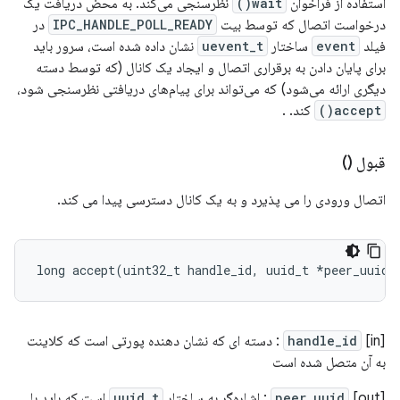
استفاده از فراخوان
wait()
نظرسنجی می‌کند. به محض دریافت یک
درخواست اتصال که توسط بیت
IPC_HANDLE_POLL_READY
در
فیلد
event
ساختار
uevent_t
نشان داده شده است، سرور باید
برای پایان دادن به برقراری اتصال و ایجاد یک کانال (که توسط دسته
دیگری ارائه می‌شود) که می‌تواند برای پیام‌های دریافتی نظرسنجی شود،
accept()
کند. .
قبول ()
اتصال ورودی را می پذیرد و به یک کانال دسترسی پیدا می کند.
long
accept
(
uint32_t
handle_id
,
uuid_t
*
peer_uuid
)
[in]
handle_id
: دسته ای که نشان دهنده پورتی است که کلاینت
به آن متصل شده است
[out]
peer_uuid
: اشاره‌گر به ساختار
uuid_t
است که باید با