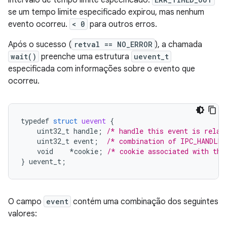
intervalo de tempo limite especificado.
se um tempo limite especificado expirou, mas nenhum
evento ocorreu.
< 0
para outros erros.
Após o sucesso (
retval == NO_ERROR
), a chamada
wait()
preenche uma estrutura
uevent_t
especificada com informações sobre o evento que
ocorreu.
typedef
struct
uevent
{
uint32_t
handle
;
/* handle this event is relat
uint32_t
event
;
/* combination of IPC_HANDLE_
void
*
cookie
;
/* cookie associated with thi
}
uevent_t
;
O campo
event
contém uma combinação dos seguintes
valores: