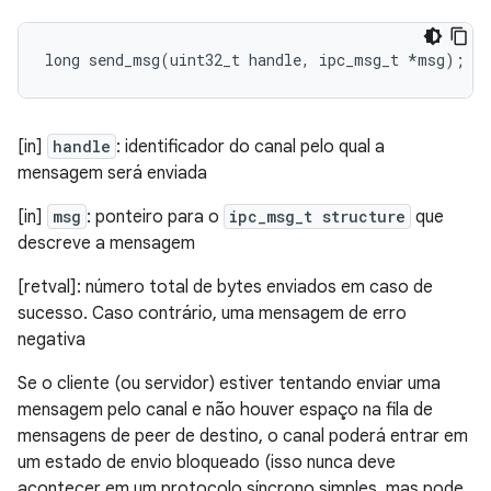
long
send_msg
(
uint32_t
handle
,
ipc_msg_t
*
msg
);
[in]
handle
: identificador do canal pelo qual a
mensagem será enviada
[in]
msg
: ponteiro para o
ipc_msg_t structure
que
descreve a mensagem
[retval]: número total de bytes enviados em caso de
sucesso. Caso contrário, uma mensagem de erro
negativa
Se o cliente (ou servidor) estiver tentando enviar uma
mensagem pelo canal e não houver espaço na fila de
mensagens de peer de destino, o canal poderá entrar em
um estado de envio bloqueado (isso nunca deve
acontecer em um protocolo síncrono simples, mas pode