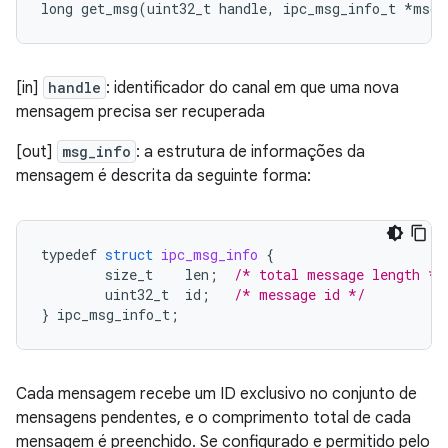
long
get_msg
(
uint32_t
handle
,
ipc_msg_info_t
*
msg_
[in]
handle
: identificador do canal em que uma nova
mensagem precisa ser recuperada
[out]
msg_info
: a estrutura de informações da
mensagem é descrita da seguinte forma:
typedef
struct
ipc_msg_info
{
size_t
len
;
/* total message length */
uint32_t
id
;
/* message id */
}
ipc_msg_info_t
;
Cada mensagem recebe um ID exclusivo no conjunto de
mensagens pendentes, e o comprimento total de cada
mensagem é preenchido. Se configurado e permitido pelo