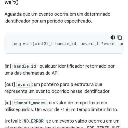
wait(
)
Aguarda que um evento ocorra em um determinado
identificador por um período especificado.
long
wait
(
uint32_t
handle_id
,
uevent_t
*
event
,
uns
[in]
handle_id
: qualquer identificador retornado por
uma das chamadas de API
[out]
event
: um ponteiro para a estrutura que
representa um evento ocorrido nesse identificador
[in]
timeout_msecs
: um valor de tempo limite em
milissegundos. Um valor de -1 é um tempo limite infinito.
[retval]:
NO_ERROR
se um evento válido ocorreu em um
ERR_TIMED_OUT