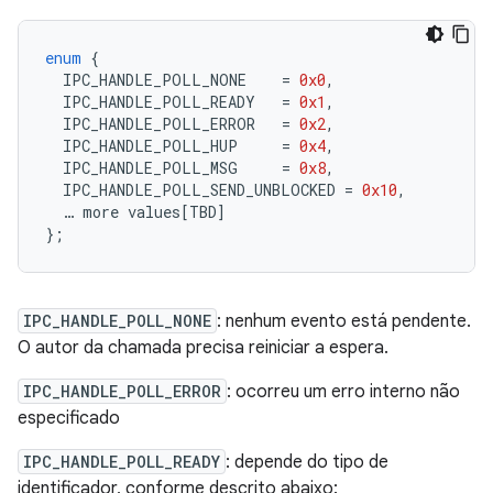
enum
{
IPC_HANDLE_POLL_NONE
=
0x0
,
IPC_HANDLE_POLL_READY
=
0x1
,
IPC_HANDLE_POLL_ERROR
=
0x2
,
IPC_HANDLE_POLL_HUP
=
0x4
,
IPC_HANDLE_POLL_MSG
=
0x8
,
IPC_HANDLE_POLL_SEND_UNBLOCKED
=
0x10
,
…
more
values
[
TBD
]
};
IPC_HANDLE_POLL_NONE
: nenhum evento está pendente.
O autor da chamada precisa reiniciar a espera.
IPC_HANDLE_POLL_ERROR
: ocorreu um erro interno não
especificado
IPC_HANDLE_POLL_READY
: depende do tipo de
identificador, conforme descrito abaixo: