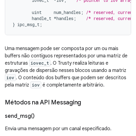
iovec_t
*
iov
;
/* pointer to iov array 
uint
num_handles
;
/* reserved, current
handle_t
*
handles
;
/* reserved, current
}
ipc_msg_t
;
Uma mensagem pode ser composta por um ou mais
buffers não contíguos representados por uma matriz de
estruturas
iovec_t
. O Trusty realiza leituras e
gravações de dispersão nesses blocos usando a matriz
iov
. O conteúdo dos buffers que podem ser descritos
pela matriz
iov
é completamente arbitrário.
Métodos na API Messaging
send_msg(
)
Envia uma mensagem por um canal especificado.