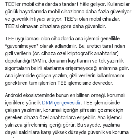
TEE'ler mobil cihazlarda standart hâle geliyor. Kullanıcılar
günlük hayatlarında mobil cihazlarına daha fazla güveniyor
ve güvenlik ihtiyacı artıyor. TEE'si olan mobil cihazlar,
TEE'si olmayan cihazlara göre daha güvenlidir.
TEE uygulaması olan cihazlarda ana işlemci genellikle
*güvenilmeyen* olarak adlandırılır. Bu, üretici tarafından
gizli verilerin (ör. cihaza özel kriptografik anahtarlar)
depolandığı RAM'in, donanım kayıtlarının ve tek yazımlık
sigortaların belirli alanlarına erişemeyeceği anlamına gelir.
Ana işlemcide çalışan yazılım, gizli verilerin kullanılmasını
gerektiren tüm işlemleri TEE işlemcisine devreder.
Android ekosisteminde bunun en bilinen örneği, korumalı
içeriklere yönelik
DRM çerçevesidir
. TEE işlemcisinde
çalışan yazılımlar, korumalı içeriğin şifresini çözmek için
gereken cihaza özel anahtarlara erişebilir. Ana işlemci
yalnızca şifrelenmiş içeriği görür. Bu sayede, yazılıma
dayalı saldırılara karşı yüksek düzeyde güvenlik ve koruma