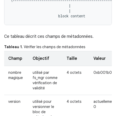
\--------------------------------------------------
                            |                      
                            |                      
Ce tableau décrit ces champs de métadonnées.
Tableau 1
. Vérifier les champs de métadonnées
Champ
Objectif
Taille
Valeur
nombre
utilisé par
4 octets
0xb001b001
magique
fs_mgr comme
vérification de
validité
version
utilisé pour
4 octets
actuellement
versionner le
0
bloc de