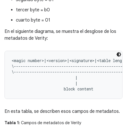
tercer byte = b0
cuarto byte = 01
En el siguiente diagrama, se muestra el desglose de los
metadatos de Verity:
<magic number>|<version>|<signature>|<table length
\--------------------------------------------------
\--------------------------------------------------
                            |                      
                            |                      
En esta tabla, se describen esos campos de metadatos.
Tabla 1:
Campos de metadatos de Verity