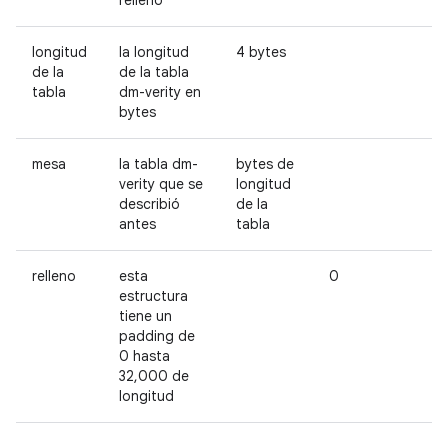
relleno
longitud
la longitud
4 bytes
de la
de la tabla
tabla
dm-verity en
bytes
mesa
la tabla dm-
bytes de
verity que se
longitud
describió
de la
antes
tabla
relleno
esta
0
estructura
tiene un
padding de
0 hasta
32,000 de
longitud