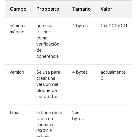
Campo
Propósito
Tamaño
Valor
número
que usa
4 bytes
0xb001b001
mágico
fs_mgr
como
verificación
de
coherencia
version
Se usa para
4 bytes
actualmente
crear una
0
versión del
bloque de
metadatos.
firma
la firma de la
256
tabla en
bytes
formato
PKCS1.5