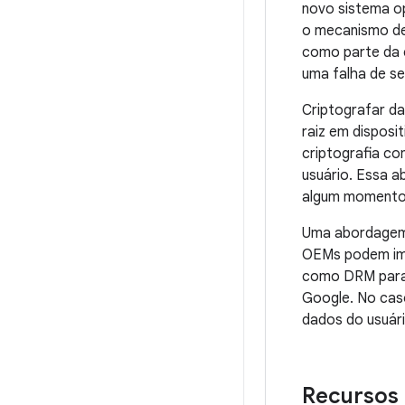
novo sistema op
o mecanismo de 
como parte da e
uma falha de s
Criptografar d
raiz em dispos
criptografia c
usuário. Essa 
algum momento e
Uma abordagem 
OEMs podem imp
como DRM para 
Google. No cas
dados do usuári
Recursos 