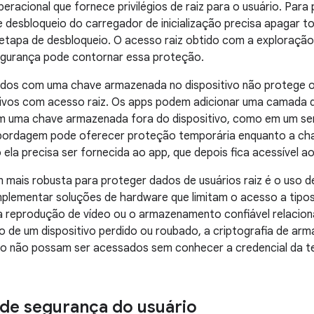
eracional que fornece privilégios de raiz para o usuário. Para
desbloqueio do carregador de inicialização precisa apagar t
tapa de desbloqueio. O acesso raiz obtido com a exploração
egurança pode contornar essa proteção.
ados com uma chave armazenada no dispositivo não protege o
itivos com acesso raiz. Os apps podem adicionar uma camada
om uma chave armazenada fora do dispositivo, como em um se
abordagem pode oferecer proteção temporária enquanto a ch
la precisa ser fornecida ao app, que depois fica acessível aos
mais robusta para proteger dados de usuários raiz é o uso d
lementar soluções de hardware que limitam o acesso a tipos
reprodução de vídeo ou o armazenamento confiável relacion
o de um dispositivo perdido ou roubado, a criptografia de a
o não possam ser acessados sem conhecer a credencial da tel
de segurança do usuário