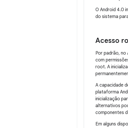
O Android 4.0 i
do sistema para
Acesso ro
Por padrão, no 
com permissões
root. A inicial
permanentement
A capacidade d
plataforma Andr
inicialização p
alternativos po
componentes do
Em alguns dispo