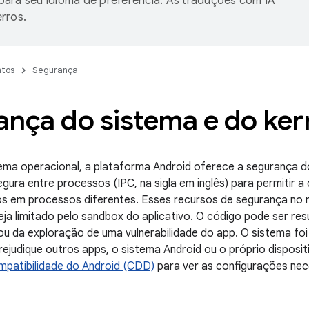
ara seu idioma de preferência. As traduções com IA
rros.
tos
Segurança
nça do sistema e do ker
tema operacional, a plataforma Android oferece a segurança do
ura entre processos (IPC, na sigla em inglês) para permitir 
s em processos diferentes. Esses recursos de segurança no n
eja limitado pelo sandbox do aplicativo. O código pode ser 
 ou da exploração de uma vulnerabilidade do app. O sistema foi
rejudique outros apps, o sistema Android ou o próprio disposit
mpatibilidade do Android (CDD)
para ver as configurações nec