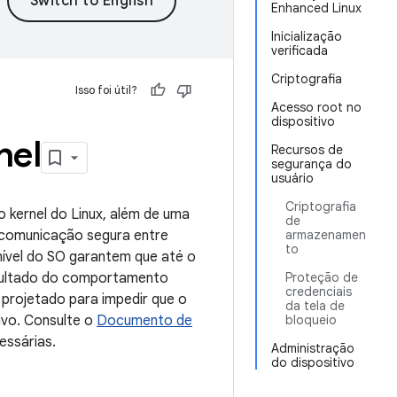
Enhanced Linux
Inicialização
verificada
Criptografia
Isso foi útil?
Acesso root no
dispositivo
nel
Recursos de
segurança do
usuário
Criptografia
 kernel do Linux, além de uma
de
a comunicação segura entre
armazenamen
to
ível do SO garantem que até o
resultado do comportamento
Proteção de
credenciais
 projetado para impedir que o
da tela de
ivo. Consulte o
Documento de
bloqueio
essárias.
Administração
do dispositivo