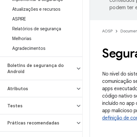
conteúdos p
podem ter e
Atualizações e recursos
ASPIRE
Relatórios de segurança
AOSP
Documen
Melhorias
Agradecimentos
Segura
Boletins de segurança do
Android
No nível do sis
comunicação seg
apps executado
Atributos
código nativo s
incluído no app
Testes
app malicioso p
definição de co
Práticas recomendadas