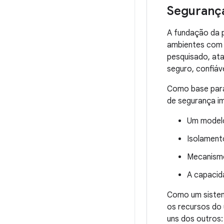
Segurança
A fundação da p
ambientes com 
pesquisado, ata
seguro, confiáv
Como base para
de segurança im
Um modelo
Isolament
Mecanismo
A capacid
Como um sistema
os recursos do 
uns dos outros: