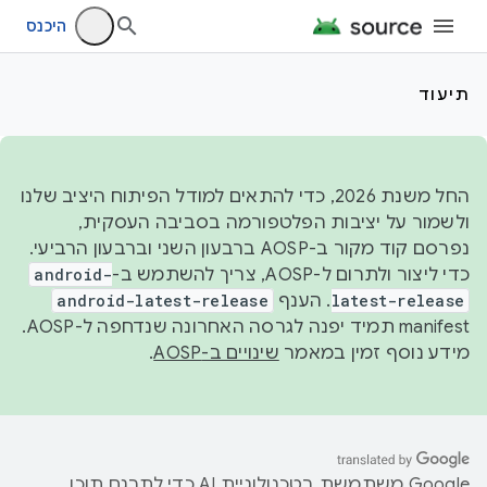
היכנס
תיעוד
החל משנת 2026, כדי להתאים למודל הפיתוח היציב שלנו
ולשמור על יציבות הפלטפורמה בסביבה העסקית,
נפרסם קוד מקור ב-AOSP ברבעון השני וברבעון הרביעי.
כדי ליצור ולתרום ל-AOSP, צריך להשתמש ב-
android-
latest-release
. הענף
android-latest-release
manifest תמיד יפנה לגרסה האחרונה שנדחפה ל-AOSP.
מידע נוסף זמין במאמר
שינויים ב-AOSP
.
‫Google משתמשת בטכנולוגיית AI כדי לתרגם תוכן