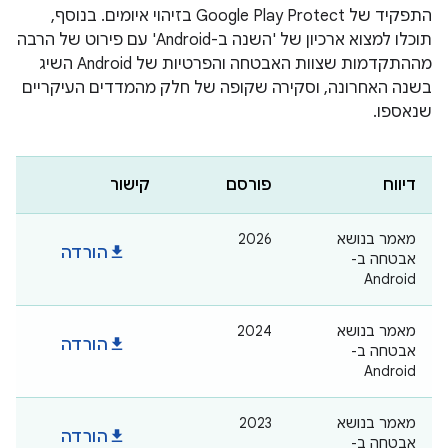
התפקיד של Google Play Protect בזיהוי איומים. בנוסף,
תוכלו למצוא ארכיון של 'השנה ב-Android' עם פירוט של הרבה
מההתקדמות שצוות האבטחה והפרטיות של Android השיג
בשנה האחרונה, וסקירה שקופה של חלק מהמדדים העיקריים
שנאספו.
דיווח
פורסם
קישור
מאמר בנושא
2026
download
הורדה
אבטחה ב-
Android
מאמר בנושא
2024
download
הורדה
אבטחה ב-
Android
מאמר בנושא
2023
download
הורדה
אבטחה ב-