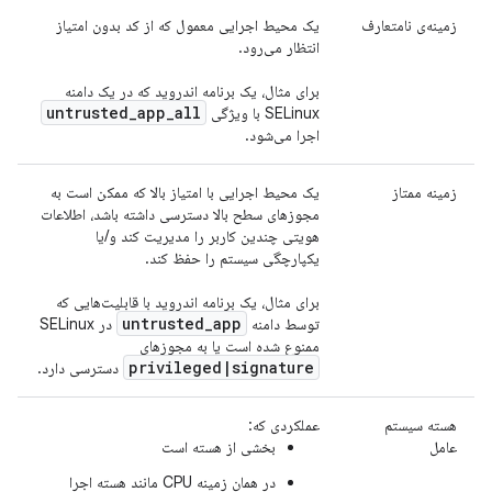
زمینه‌ی نامتعارف
یک محیط اجرایی معمول که از کد بدون امتیاز
انتظار می‌رود.
برای مثال، یک برنامه اندروید که در یک دامنه
untrusted
_
app
_
all
SELinux با ویژگی
اجرا می‌شود.
زمینه ممتاز
یک محیط اجرایی با امتیاز بالا که ممکن است به
مجوزهای سطح بالا دسترسی داشته باشد، اطلاعات
هویتی چندین کاربر را مدیریت کند و/یا
یکپارچگی سیستم را حفظ کند.
برای مثال، یک برنامه اندروید با قابلیت‌هایی که
untrusted
_
app
توسط دامنه
در SELinux
ممنوع شده است یا به مجوزهای
privileged
|
signature
دسترسی دارد.
هسته سیستم
عملکردی که:
عامل
بخشی از هسته است
در همان زمینه CPU مانند هسته اجرا