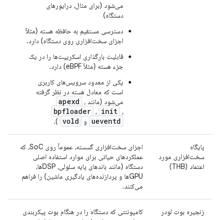
می‌شود (برای مثال، درایورهای
دستگاه)
دسترسی مستقیم به حافظه هسته (مثلاً
اجزای سخت‌افزاری روی دستگاه) دارد.
قابلیت بارگذاری اسکریپت‌ها را در یک
جزء هسته (مثلاً eBPF) دارد.
یکی از معدود سرویس‌های کاربری
است که معادل هسته در نظر گرفته
apexd
می‌شود (مانند
،
bpfloader
init
،
،
vold
ueventd
و
).
پایگاه
اجزای سخت‌افزاری گسسته، عموماً روی SoC، که
سخت‌افزاری مورد
عملکردهای حیاتی برای موارد استفاده اصلی
اعتماد (THB)
دستگاه (مانند باندهای پایه سلولی، DSPها،
GPUها و پردازنده‌های یادگیری ماشین) را فراهم
می‌کنند.
زنجیره بوت لودر
کامپوننتی که دستگاه را در هنگام بوت پیکربندی