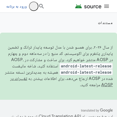
ورود به برنامه
مستندات
از سال ۲۰۲۶، برای همسو شدن با مدل توسعه پایدار ترانک و تضمین
پایداری پلتفرم برای اکوسیستم، کد منبع را در سه‌ماهه دوم و چهارم
در AOSP منتشر خواهیم کرد. برای ساخت و مشارکت در AOSP،
android-latest-release
استفاده کنید. شاخه مانیفست
android-latest-release
همیشه به جدیدترین نسخه منتشر
شده در AOSP ارجاع می‌دهد. برای اطلاعات بیشتر، به
تغییرات در
AOSP
مراجعه کنید.
این صفحه به‌وسیله
ترجمه شده است.