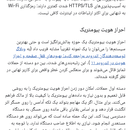
به آسیب‌پذیری‌های HTTPS/TLS شدت کمتری دارند: رمزگذاری Wi-Fi
به تنهایی برای اکثر ارتباطات در اینترنت کافی نیست.
احراز هویت بیومتریک
احراز هویت بیومتریک یک حوزه چالش‌برانگیز است و حتی بهترین
سیستم‌ها را می‌توان با یک نمونه تقریباً مشابه فریب داد (به
وبلاگ
توسعه‌دهندگان اندروید مراجعه کنید: بهبودهای قفل صفحه و احراز
هویت در اندروید ۱۱
). این رتبه‌بندی‌های شدت، بین دو دسته از حملات
تمایز قائل می‌شوند و برای منعکس کردن خطر واقعی برای کاربر نهایی در
نظر گرفته شده‌اند.
دسته اول حملات، امکان دور زدن احراز هویت بیومتریک را به روشی
قابل تعمیم و بدون نیاز به داده‌های بیومتریک با کیفیت بالا از مالک فراهم
می‌کنند. برای مثال، اگر یک مهاجم بتواند یک تکه آدامس را روی حسگر اثر
انگشت قرار دهد و بر اساس بقایای باقی مانده روی حسگر، به دستگاه
دسترسی پیدا کند، این یک حمله ساده است که می‌تواند روی هر دستگاه
مستعدی انجام شود. نیازی به اطلاع صاحب دستگاه ندارد. با توجه به