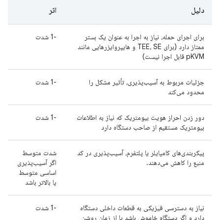
دلیل
اثر
برای اجرای حمله، نیاز به اجرا به عنوان یک بستر
-1 شدت
ممتاز دارد (برای TEE، SE و هایپروایزرهایی مانند
pKVM قابل اجرا نیست)
جزئیات مربوط به آسیب‌پذیری، تأثیر مشکل را
-1 شدت
محدود می‌کند
دور زدن احراز هویت بیومتریک که نیاز به اطلاعات
-1 شدت
بیومتریک مستقیم از صاحب دستگاه دارد
پیکربندی‌های کامپایلر یا پلتفرم، آسیب‌پذیری در کد
شدت متوسط ​​
منبع را کاهش می‌دهند.
اگر آسیب‌پذیری
اساسی متوسط ​​
یا بالاتر باشد
نیاز به دسترسی فیزیکی به قطعات داخلی دستگاه
-1 شدت
دارد و اگر دستگاه خاموش باشد یا از زمان روشن