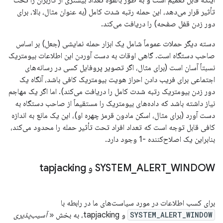
اینکه قابل تعمیم است و به طور بالقوه تعداد بیشتری از کاربران را تحت
تأثیر قرار می‌دهد، این حمله رتبه شدت کامل (به عنوان مثال، بالا، برای
دور زدن قفل صفحه) را دریافت می‌کند.
دسته دیگر حملات عموماً شامل یک ابزار حمله نمایشی (جعل) بر اساس
صاحب دستگاه است. گاهی اوقات به دست آوردن این اطلاعات بیومتریک
نسبتاً آسان است (برای مثال، اگر تصویر پروفایل کسی در رسانه‌های
اجتماعی برای فریب دادن احراز هویت بیومتریک کافی باشد، آنگاه یک
دور زدن بیومتریک رتبه شدت کامل را دریافت می‌کند). اما اگر یک مهاجم
نیاز داشته باشد که داده‌های بیومتریک را مستقیماً از صاحب دستگاه به
دست آورد (برای مثال، اسکن مادون قرمز چهره او)، این یک مانع به اندازه
کافی قابل توجه است که تعداد افراد تحت تأثیر حمله را محدود می‌کند،
بنابراین یک اصلاح‌کننده -1 وجود دارد.
WINDOW و tapjacking
_
ALERT
_
SYSTEM
برای کسب اطلاعات در مورد سیاست‌های ما در رابطه با
SYSTEM_ALERT_WINDOW
و tapjacking، به بخش «
آسیب‌پذیری