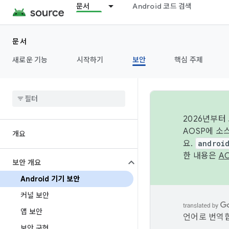
문서
Android 코드 검색
문서
새로운 기능
시작하기
보안
핵심 주제
2026년부터
AOSP에 소
개요
요.
androi
한 내용은
A
보안 개요
Android 기기 보안
커널 보안
앱 보안
언어로 번역합
보안 구현