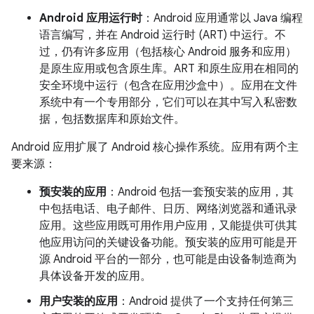
Android 应用运行时
：Android 应用通常以 Java 编程
语言编写，并在 Android 运行时 (ART) 中运行。不
过，仍有许多应用（包括核心 Android 服务和应用）
是原生应用或包含原生库。ART 和原生应用在相同的
安全环境中运行（包含在应用沙盒中）。应用在文件
系统中有一个专用部分，它们可以在其中写入私密数
据，包括数据库和原始文件。
Android 应用扩展了 Android 核心操作系统。应用有两个主
要来源：
预安装的应用
：Android 包括一套预安装的应用，其
中包括电话、电子邮件、日历、网络浏览器和通讯录
应用。这些应用既可用作用户应用，又能提供可供其
他应用访问的关键设备功能。预安装的应用可能是开
源 Android 平台的一部分，也可能是由设备制造商为
具体设备开发的应用。
用户安装的应用
：Android 提供了一个支持任何第三