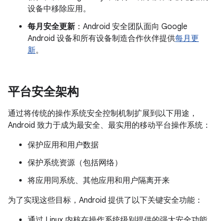
设备中移除应用。
每月安全更新
：Android 安全团队面向 Google
Android 设备和所有设备制造合作伙伴提供
每月更
新
。
平台安全架构
通过将传统的操作系统安全控制机制扩展到以下用途，
Android 致力于成为最安全、最实用的移动平台操作系统：
保护应用和用户数据
保护系统资源（包括网络）
将应用同系统、其他应用和用户隔离开来
为了实现这些目标，Android 提供了以下关键安全功能：
通过 Linux 内核在操作系统级别提供的强大安全功能