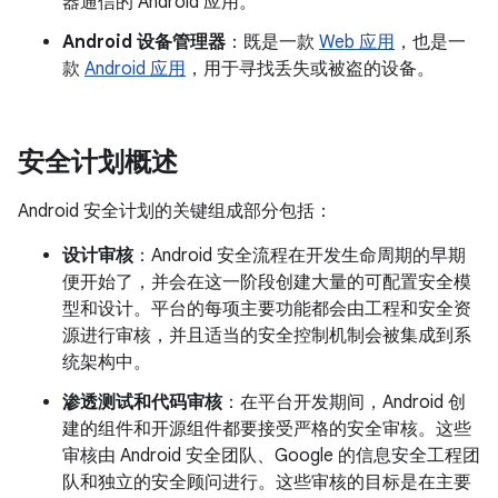
器通信的 Android 应用。
Android 设备管理器
：既是一款
Web 应用
，也是一
款
Android 应用
，用于寻找丢失或被盗的设备。
安全计划概述
Android 安全计划的关键组成部分包括：
设计审核
：Android 安全流程在开发生命周期的早期
便开始了，并会在这一阶段创建大量的可配置安全模
型和设计。平台的每项主要功能都会由工程和安全资
源进行审核，并且适当的安全控制机制会被集成到系
统架构中。
渗透测试和代码审核
：在平台开发期间，Android 创
建的组件和开源组件都要接受严格的安全审核。这些
审核由 Android 安全团队、Google 的信息安全工程团
队和独立的安全顾问进行。这些审核的目标是在主要