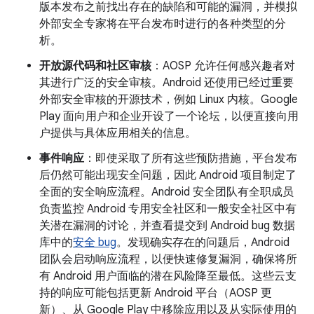
版本发布之前找出存在的缺陷和可能的漏洞，并模拟
外部安全专家将在平台发布时进行的各种类型的分
析。
开放源代码和社区审核
：AOSP 允许任何感兴趣者对
其进行广泛的安全审核。Android 还使用已经过重要
外部安全审核的开源技术，例如 Linux 内核。Google
Play 面向用户和企业开设了一个论坛，以便直接向用
户提供与具体应用相关的信息。
事件响应
：即使采取了所有这些预防措施，平台发布
后仍然可能出现安全问题，因此 Android 项目制定了
全面的安全响应流程。Android 安全团队有全职成员
负责监控 Android 专用安全社区和一般安全社区中有
关潜在漏洞的讨论，并查看提交到 Android bug 数据
库中的
安全 bug
。发现确实存在的问题后，Android
团队会启动响应流程，以便快速修复漏洞，确保将所
有 Android 用户面临的潜在风险降至最低。这些云支
持的响应可能包括更新 Android 平台（AOSP 更
新）、从 Google Play 中移除应用以及从实际使用的