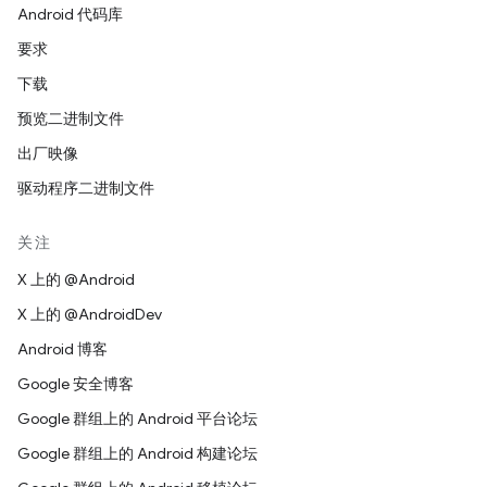
Android 代码库
要求
下载
预览二进制文件
出厂映像
驱动程序二进制文件
关注
X 上的 @Android
X 上的 @AndroidDev
Android 博客
Google 安全博客
Google 群组上的 Android 平台论坛
Google 群组上的 Android 构建论坛