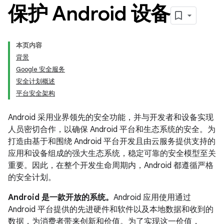
保护 Android 设备
本页内容
背景
Google 安全服务
安全计划概述
平台安全架构
Android 采用业界领先的安全功能，并与开发者和设备实现
人员密切合作，以确保 Android 平台和生态系统的安全。为
打造由基于和围绕 Android 平台开发且由云服务提供支持的
应用和设备组成的强大生态系统，稳定可靠的安全模型至关
重要。因此，在整个开发生命周期内，Android 都遵循严格
的安全计划。
Android 是一款开放的系统。
Android 应用使用通过
Android 平台提供的先进硬件和软件以及本地数据和收到的
数据，为消费者带来创新和价值。为了实现这一价值，