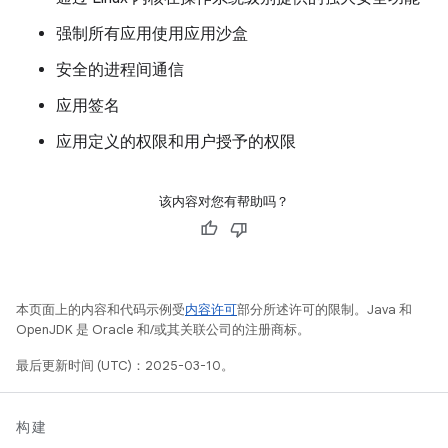
强制所有应用使用应用沙盒
安全的进程间通信
应用签名
应用定义的权限和用户授予的权限
该内容对您有帮助吗？
本页面上的内容和代码示例受
内容许可
部分所述许可的限制。Java 和
OpenJDK 是 Oracle 和/或其关联公司的注册商标。
最后更新时间 (UTC)：2025-03-10。
构建