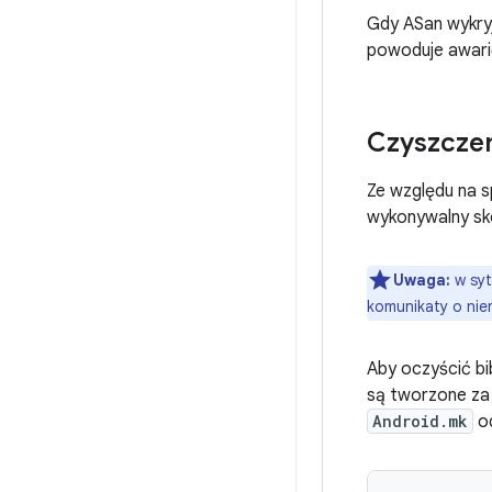
Gdy ASan wykry
powoduje awari
Czyszczen
Ze względu na s
wykonywalny s
Uwaga:
w syt
komunikaty o ni
Aby oczyścić bi
są tworzone za 
Android.mk
od