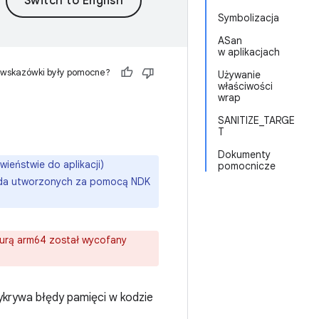
Symbolizacja
ASan
w aplikacjach
 wskazówki były pomocne?
Używanie
właściwości
wrap
SANITIZE_TARGE
T
Dokumenty
ieństwie do aplikacji)
pomocnicze
roida utworzonych za pomocą NDK
turą arm64 został wycofany
wykrywa błędy pamięci w kodzie