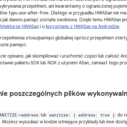
ykrywania przepełnień, ani kwarantanny o ograniczonej pojemn
ów typu use-after-free. Dlatego w przypadku HWASan nie ma z
ni jak dawno pamięć została zwolniona. Dzięki temu HWASan je
hitekturze HWASan
i o
korzystaniu z HWASan na Androidzie
.
zepełnienia stosu/pamięci globalnej oprócz przepełnień sterty
ucie pamięci.
e opisano, jak skompilować i uruchomić części lub całość And
dstawie pakietu SDK lub NDK z użyciem ASan, zamiast tego prz
nie poszczególnych plików wykonywal
ANITIZE:=address
lub
sanitize: { address: true }
do re
Możesz wyszukać w kodzie istniejące przykłady lub inne dost