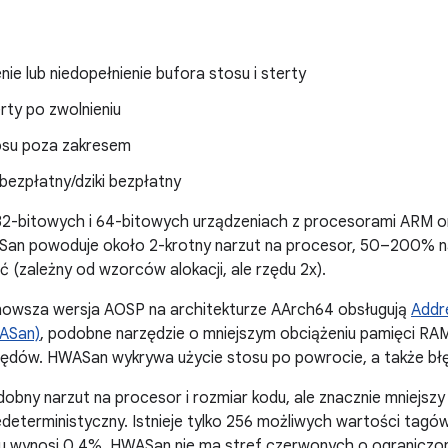
nie lub niedopełnienie bufora stosu i sterty
rty po zwolnieniu
osu poza zakresem
bezpłatny/dziki bezpłatny
32-bitowych i 64-bitowych urządzeniach z procesorami ARM or
ASan powoduje około 2-krotny narzut na procesor, 50–200% na
ć (zależny od wzorców alokacji, ale rzędu 2x).
ajnowsza wersja AOSP na architekturze AArch64 obsługują
Addr
ASan)
, podobne narzędzie o mniejszym obciążeniu pamięci RAM
ędów. HWASan wykrywa użycie stosu po powrocie, a także bł
ny narzut na procesor i rozmiar kodu, ale znacznie mniejszy
edeterministyczny. Istnieje tylko 256 możliwych wartości ta
u wynosi 0,4%. HWASan nie ma stref czerwonych o ograniczone