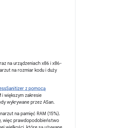
az na urządzeniach x86 i x86-
rzut na rozmiar kodu i duży
essSanitizer z pomocą
 i większym zakresie
ędy wykrywane przez ASan.
 narzut na pamięć RAM (15%).
gów, więc prawdopodobieństwo
j wielkości, które są używane