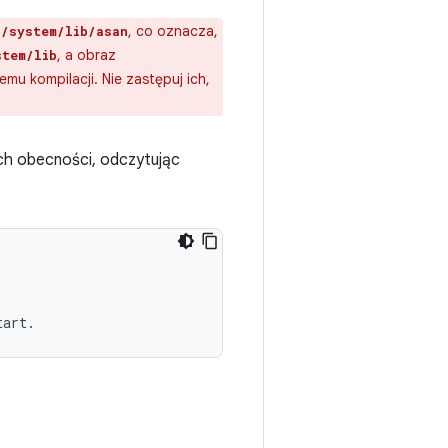
o
, co oznacza,
/system/lib/asan
, a obraz
stem/lib
u kompilacji. Nie zastępuj ich,
ch obecności, odczytując