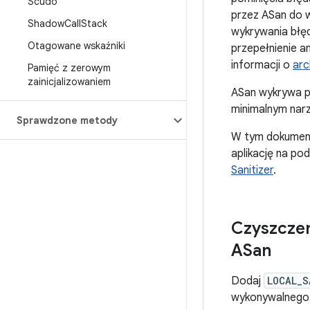
Scudo
przez ASan do w
Shadow
Call
Stack
wykrywania błęd
Otagowane wskaźniki
przepełnienie a
informacji o
arc
Pamięć z zerowym
zainicjalizowaniem
ASan wykrywa pr
minimalnym narz
Sprawdzone metody
W tym dokumenci
aplikację na po
Sanitizer
.
Czyszcze
ASan
Dodaj
LOCAL_S
wykonywalnego. 