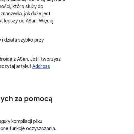
ości, która służy do
naczenia, jak duże jest
st lepszy od ASan. Więcej
 i działa szybko przy
roida z ASan. Jeśli tworzysz
eczytaj artykuł
Address
nych za pomocą
guły kompilacji pliku
ępne funkcje oczyszczania.