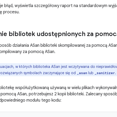
je błąd, wyświetla szczegółowy raport na standardowym wyjśc
ę procesu.
ie bibliotek udostępnionych za pomo
posób działania ASan biblioteki skompilowanej za pomocą ASan
kompilowany za pomocą ASan.
uacjach, w których biblioteka ASan jest wczytywana do nieprawid
erozwiązanych symbolach zaczynające się od
lub
.
_asan
_sanitizer
bliotekę współużytkowaną używaną w wielu plikach wykonywaln
pomocą ASan, potrzebujesz 2 kopii biblioteki. Zalecany sposób
powiedniego modułu tego kodu: