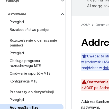
treści na T
Funkcje
AI mogą zaw
Testowanie
Przegląd
AOSP
Dokumen
Bezpieczeństwo pamięci
Addre
Rozszerzenie o oznaczanie
pamięci
Przegląd
Uwaga:
ta st
Obsługa programu
w środowisku ASa
rozruchowego MTE
znajdziesz w
dok
Omówienie raportów MTE
Konfiguracja MTE
Ostrzeżenie
z AOSP po Androi
Preparaty do dezynfekcji
Przegląd
AddressSanitize
natywnym.
Address
Sanitizer