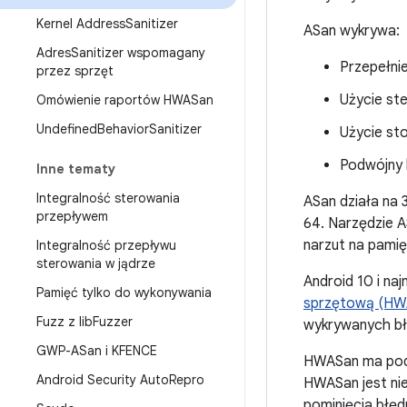
Kernel Address
Sanitizer
ASan wykrywa:
Adres
Sanitizer wspomagany
Przepełnie
przez sprzęt
Użycie ste
Omówienie raportów HWASan
Undefined
Behavior
Sanitizer
Użycie st
Podwójny 
Inne tematy
Integralność sterowania
ASan działa na 
przepływem
64. Narzędzie 
narzut na pamię
Integralność przepływu
sterowania w jądrze
Android 10 i n
Pamięć tylko do wykonywania
sprzętową (HW
Fuzz z lib
Fuzzer
wykrywanych bł
GWP-ASan i KFENCE
HWASan ma podob
Android Security Auto
Repro
HWASan jest ni
pominięcia błęd