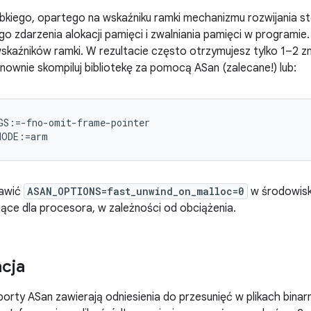
kiego, opartego na wskaźniku ramki mechanizmu rozwijania st
go zdarzenia alokacji pamięci i zwalniania pamięci w programie
kaźników ramki. W rezultacie często otrzymujesz tylko 1–2 zn
nownie skompiluj bibliotekę za pomocą ASan (zalecane!) lub:
S:=-fno-omit-frame-pointer

tawić
ASAN_OPTIONS=fast_unwind_on_malloc=0
w środowisk
ące dla procesora, w zależności od obciążenia.
cja
rty ASan zawierają odniesienia do przesunięć w plikach binarn