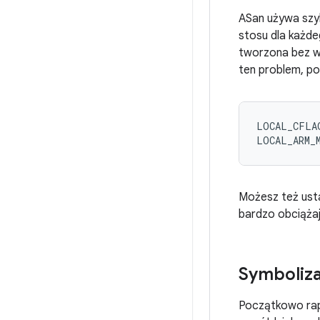
ASan używa szyb
stosu dla każde
tworzona bez ws
ten problem, po
LOCAL_CFLAG
Możesz też us
bardzo obciążaj
Symboliza
Początkowo rapo