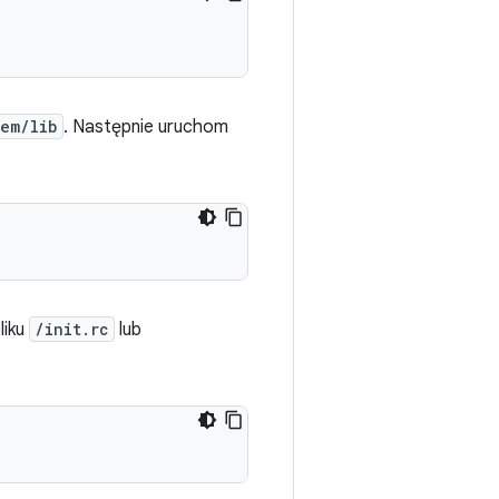
tem/lib
. Następnie uruchom
liku
/init.rc
lub