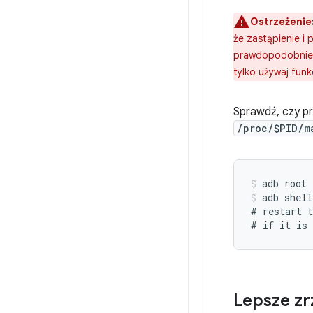
Ostrzeżenie
że zastąpienie i
prawdopodobnie n
tylko używaj funk
Sprawdź, czy pr
/proc/$PID/m
adb root
adb shell
# restart t
Lepsze zr