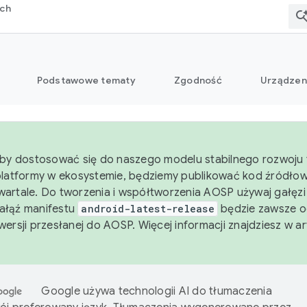
rch
Podstawowe tematy
Zgodność
Urządzen
aby dostosować się do naszego modelu stabilnego rozwoju 
platformy w ekosystemie, będziemy publikować kod źródło
artale. Do tworzenia i współtworzenia AOSP używaj gałęz
Gałąź manifestu
android-latest-release
będzie zawsze o
wersji przesłanej do AOSP. Więcej informacji znajdziesz w a
Google używa technologii AI do tłumaczenia