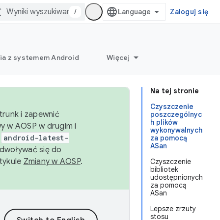
/
Zaloguj się
ia z systemem Android
Więcej
Na tej stronie
Czyszczenie
trunk i zapewnić
poszczególnyc
h plików
wy w AOSP w drugim i
wykonywalnych
i
android-latest-
za pomocą
ASan
dwoływać się do
rtykule
Zmiany w AOSP
.
Czyszczenie
bibliotek
udostępnionych
za pomocą
ASan
Lepsze zrzuty
stosu