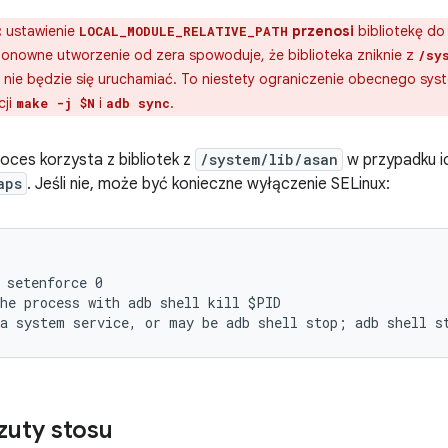
:
ustawienie
przenosi
bibliotekę d
LOCAL_MODULE_RELATIVE_PATH
 ponowne utworzenie od zera spowoduje, że biblioteka zniknie z
/sy
ie będzie się uruchamiać. To niestety ograniczenie obecnego system
cji
i
.
make -j $N
adb sync
oces korzysta z bibliotek z
/system/lib/asan
w przypadku i
aps
. Jeśli nie, może być konieczne wyłączenie SELinux:
 setenforce 0
he process with adb shell kill $PID

zuty stosu