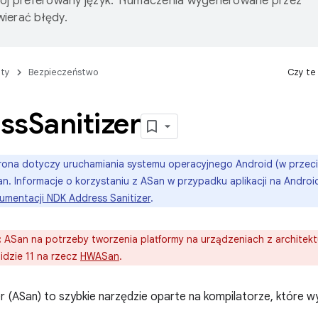
wój preferowany język. Tłumaczenia wygenerowane przez
ierać błędy.
ty
Bezpieczeństwo
Czy te
ss
Sanitizer
rona dotyczy uruchamiania systemu operacyjnego Android (w przeciw
n. Informacje o korzystaniu z ASan w przypadku aplikacji na And
umentacji NDK Address Sanitizer
.
:
ASan na potrzeby tworzenia platformy na urządzeniach z architek
dzie 11 na rzecz
HWASan
.
r (ASan) to szybkie narzędzie oparte na kompilatorze, które 