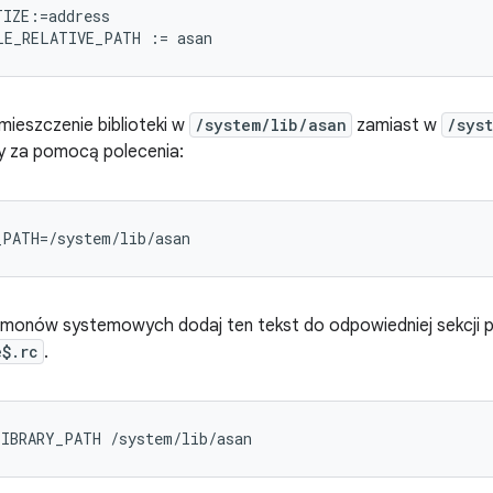
IZE:=address

ieszczenie biblioteki w
/system/lib/asan
zamiast w
/sys
y za pomocą polecenia:
_PATH=/system/lib/asan
monów systemowych dodaj ten tekst do odpowiedniej sekcji p
e$.rc
.