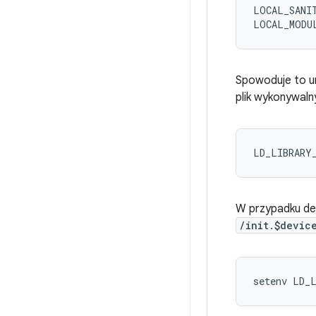
LOCAL_SANIT
Spowoduje to um
plik wykonywaln
LD_LIBRARY
W przypadku de
/init.$devic