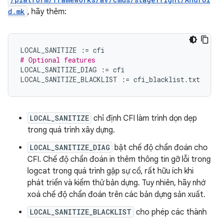
d.mk
, hãy thêm:
LOCAL_SANITIZE
:=
cfi
# Optional features
LOCAL_SANITIZE_DIAG
:=
cfi
LOCAL_SANITIZE_BLACKLIST
:=
cfi_blacklist
.
txt
LOCAL_SANITIZE
chỉ định CFI làm trình dọn dẹp
trong quá trình xây dựng.
LOCAL_SANITIZE_DIAG
bật chế độ chẩn đoán cho
CFI. Chế độ chẩn đoán in thêm thông tin gỡ lỗi trong
logcat trong quá trình gặp sự cố, rất hữu ích khi
phát triển và kiểm thử bản dựng. Tuy nhiên, hãy nhớ
xoá chế độ chẩn đoán trên các bản dựng sản xuất.
LOCAL_SANITIZE_BLACKLIST
cho phép các thành