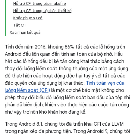
Hỗ trợ CFI trong tệp makefile
Hỗ trợ CFI trong tệp bản thiết kế
Khắc phục sự cố
Tắt CFI
Xác nhận kết quả
Tính đến năm 2016, khoảng 86% tất cả các lỗ hổng trên
Android đều liên quan đến tính an toàn của bộ nhớ. Hầu
hết các lỗ hổng đều bị kẻ tấn công khai thác bằng cách
thay đổi luồng kiểm soát thông thường của một ứng dụng
để thực hiện các hoạt động độc hại tuỳ ý với tất cả các
đặc quyền của ứng dụng bị khai thác.
Tính toàn vẹn của
luồng kiểm soát (CFI)
là một cơ chế bảo mật không cho
phép thay đổi biểu đồ luồng kiểm soát ban đầu của tệp nhị
phân đã biên dịch, khiến việc thực hiện các cuộc tấn công
như vậy trở nên khó khăn hơn đáng kể.
Trong Android 8.1, chúng tôi đã triển khai CFI của LLVM
trong ngăn xếp đa phương tiện. Trong Android 9, chúng tôi