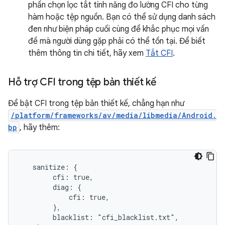
phần chọn lọc tắt tính năng đo lường CFI cho từng
hàm hoặc tệp nguồn. Bạn có thể sử dụng danh sách
đen như biện pháp cuối cùng để khắc phục mọi vấn
đề mà người dùng gặp phải có thể tồn tại. Để biết
thêm thông tin chi tiết, hãy xem
Tắt CFI
.
Hỗ trợ CFI trong tệp bản thiết kế
Để bật CFI trong tệp bản thiết kế, chẳng hạn như
/platform/frameworks/av/media/libmedia/Android.
bp
, hãy thêm:
   sanitize: {

        cfi: true,

        diag: {

            cfi: true,

        },

        blacklist: "cfi_blacklist.txt",
