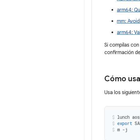
arm64: Qui
mm: Avoid 
arm64: Va
Si compilas con
confirmación 
Cómo us
Usa los siguie
lunch
aos
export
SA
m
-
j