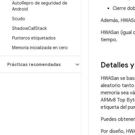
Auto
Repro de seguridad de
Cierre dob
Android
Scudo
Además, HWASan 
Shadow
Call
Stack
HWASan (igual 
Punteros etiquetados
tiempo.
Memoria inicializada en cero
Detalles 
Prácticas recomendadas
HWASan se basa
aleatorio tanto
memoria sea vál
ARMv8 Top Byte
etiqueta del pun
Puedes obtener
Por diseño, HWA