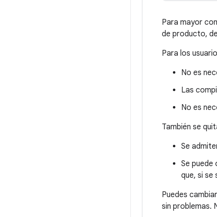
Para mayor com
de producto, de
Para los usuari
No es nec
Las compi
No es nece
También se quit
Se admiten
Se puede o
que, si se
Puedes cambiar
sin problemas. N