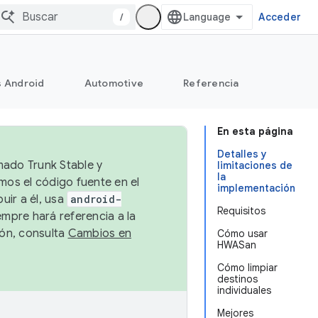
/
Acceder
s Android
Automotive
Referencia
En esta página
Detalles y
mado Trunk Stable y
limitaciones de
la
emos el código fuente en el
implementación
uir a él, usa
android-
Requisitos
empre hará referencia a la
ión, consulta
Cambios en
Cómo usar
HWASan
Cómo limpiar
destinos
individuales
Mejores