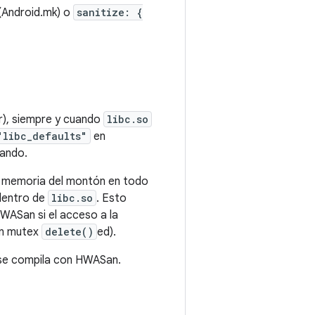
Android.mk) o
sanitize: {
ar), siempre y cuando
libc.so
"libc_defaults"
en
jando.
de memoria del montón en todo
 dentro de
libc.so
. Esto
HWASan si el acceso a la
n mutex
delete()
ed).
 se compila con HWASan.