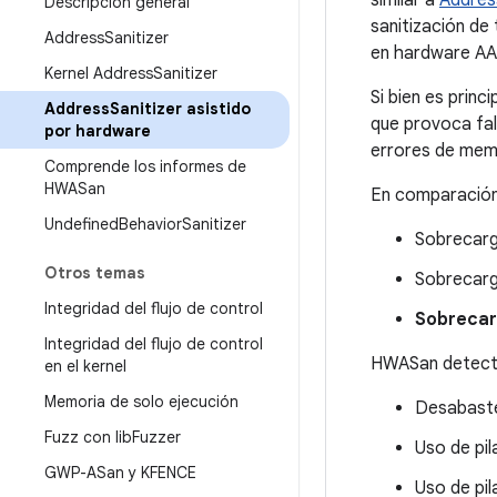
similar a
Addres
Descripción general
sanitización de
Address
Sanitizer
en hardware AA
Kernel Address
Sanitizer
Si bien es prin
Address
Sanitizer asistido
que provoca fal
por hardware
errores de memo
Comprende los informes de
HWASan
En comparación 
Undefined
Behavior
Sanitizer
Sobrecarg
Otros temas
Sobrecarg
Integridad del flujo de control
Sobrecar
Integridad del flujo de control
HWASan detecta
en el kernel
Memoria de solo ejecución
Desabaste
Fuzz con lib
Fuzzer
Uso de pil
GWP-ASan y KFENCE
Uso de pil