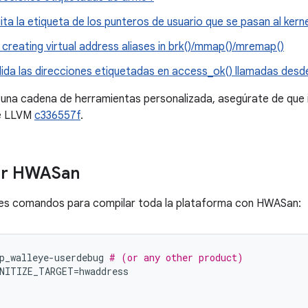
ta la etiqueta de los punteros de usuario que se pasan al kerne
creating virtual address aliases in brk()/mmap()/mremap()
lida las direcciones etiquetadas en access_ok() llamadas desd
 una cadena de herramientas personalizada, asegúrate de que 
de LLVM
c336557f
.
ar HWASan
ntes comandos para compilar toda la plataforma con HWASan:
p_walleye
-
userdebug
# (or any other product)
NITIZE_TARGET
=
hwaddress