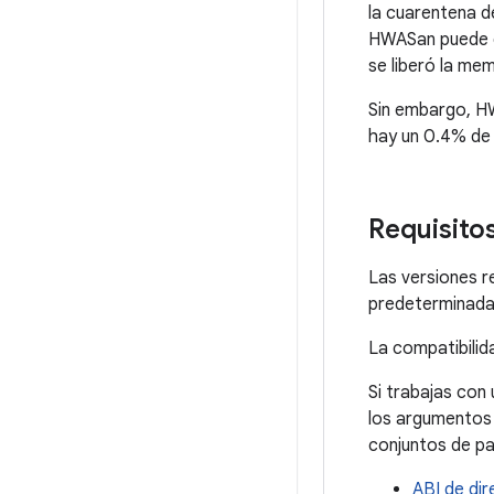
la cuarentena d
HWASan puede d
se liberó la me
Sin embargo, HW
hay un 0.4% de 
Requisito
Las versiones r
predeterminada
La compatibilid
Si trabajas con
los argumentos 
conjuntos de p
ABI de di