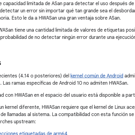
e capacidad limitada de ASan para detectar el uso después de l
etectar un error sin importar qué tan grande sea el desbord
moria. Esto le da a HWASan una gran ventaja sobre ASan.
ASan tiene una cantidad limitada de valores de etiquetas posibl
probabilidad de no detectar ningún error durante una ejecució
s
ecientes (4.14 o posteriores) del
kernel común de Android
admi
. Las ramas específicas de Android 10 no admiten HWASan.
ad con HWASan en el espacio del usuario está disponible a part
 un kernel diferente, HWASan requiere que el kernel de Linux a
de llamadas al sistema. La compatibilidad con esta función se
arches upstream:
recciones etiquetadas de arm64