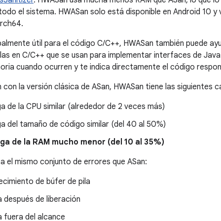
sSanitizer
. HWASan usa mucha menos RAM que ASan, lo que lo
 todo el sistema. HWASan solo está disponible en Android 10 y 
rch64.
cipalmente útil para el código C/C++, HWASan también puede ay
las en C/C++ que se usan para implementar interfaces de Java.
ria cuando ocurren y te indica directamente el código respon
con la versión clásica de ASan, HWASan tiene las siguientes ca
a de la CPU similar (alrededor de 2 veces más)
a del tamaño de código similar (del 40 al 50%)
ga de la RAM mucho menor (del 10 al 35%)
 el mismo conjunto de errores que ASan:
cimiento de búfer de pila
a después de liberación
a fuera del alcance