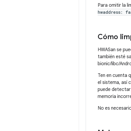
Para omitir la 
hwaddress: fa
Cómo limp
HWASan se puede
también esté s
bionic/libc/Andr
Ten en cuenta q
el sistema, así
puede detectar 
memoria incorr
No es necesario