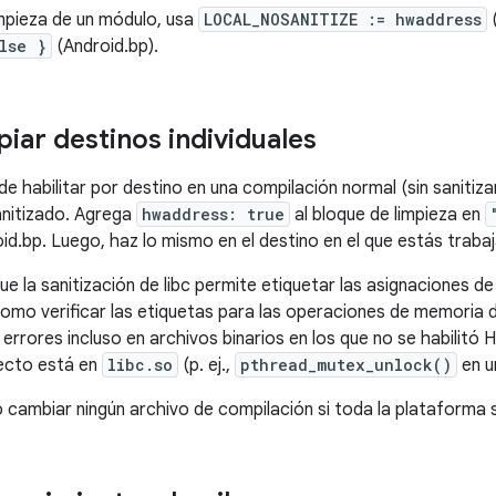
limpieza de un módulo, usa
LOCAL_NOSANITIZE := hwaddress
(
lse }
(Android.bp).
iar destinos individuales
 habilitar por destino en una compilación normal (sin sanitiz
anitizado. Agrega
hwaddress: true
al bloque de limpieza en
oid.bp. Luego, haz lo mismo en el destino en el que estás traba
ue la sanitización de libc permite etiquetar las asignaciones 
 como verificar las etiquetas para las operaciones de memoria
errores incluso en archivos binarios en los que no se habilitó 
ecto está en
libc.so
(p. ej.,
pthread_mutex_unlock()
en u
 cambiar ningún archivo de compilación si toda la plataforma