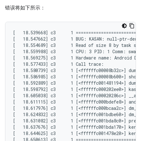
错误将如下所示：
[   18.539668] c3      1 ==========================
[   18.547662] c3      1 BUG: KASAN: null-ptr-deref
[   18.554689] c3      1 Read of size 8 by task swa
[   18.559988] c3      1 CPU: 3 PID: 1 Comm: swapp
[   18.569275] c3      1 Hardware name: Android Dev
[   18.577433] c3      1 Call trace:

[   18.580739] c3      1 [<ffffffc00008b32c>] dump_
[   18.586985] c3      1 [<ffffffc00008b600>] show_
[   18.592889] c3      1 [<ffffffc001481194>] dump_
[   18.598792] c3      1 [<ffffffc000202ee0>] kasan
[   18.605038] c3      1 [<ffffffc00020286c>] __asa
[   18.611115] c3      1 [<ffffffc000bdefe8>] andro
[   18.617976] c3      1 [<ffffffc000bcaa2c>] dm_ta
[   18.624832] c3      1 [<ffffffc001bdbe60>] dm_ru
[   18.631082] c3      1 [<ffffffc001bda8c0>] prepa
[   18.637676] c3      1 [<ffffffc001bda170>] kerne
[   18.644625] c3      1 [<ffffffc001478e20>] kerne