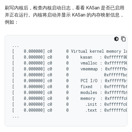
刷写内核后，检查内核启动日志，看看 KASan 是否已启用
并正在运行。内核将启动并显示 KASan 的内存映射信息，
例如：
...

[    0.000000] c0      0 Virtual kernel memory layo
[    0.000000] c0      0     kasan   : 0xffffff8000
[    0.000000] c0      0     vmalloc : 0xffffff9000
[    0.000000] c0      0     vmemmap : 0xffffffbdc
[    0.000000] c0      0               0xffffffbdc0
[    0.000000] c0      0     PCI I/O : 0xffffffbffa
[    0.000000] c0      0     fixed   : 0xffffffbffb
[    0.000000] c0      0     modules : 0xffffffbffc
[    0.000000] c0      0     memory  : 0xffffffc000
[    0.000000] c0      0       .init : 0xffffffc001
[    0.000000] c0      0       .text : 0xffffffc000