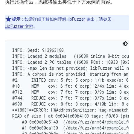
执行此操作后，系统将输出类似于下方示例的内容。
提示
：如需详细了解如何理解 libFuzzer 输出，请参阅
LibFuzzer 文档
。
INFO: Seed: 913963180

INFO: Loaded 2 modules   (16039 inline 8-bit count
INFO: Loaded 2 PC tables (16039 PCs): 16033 [0x704
INFO: -max_len is not provided; libFuzzer will not 
INFO: A corpus is not provided, starting from an em
#2	INITED cov: 5 ft: 5 corp: 1/1b exec/s: 0 rss: 24Mb

#10	NEW    cov: 6 ft: 6 corp: 2/4b lim: 4 exec/s: 0 rss: 24Mb L: 3/3 MS: 3 CopyPart-ChangeByte-InsertByte-

#712	NEW    cov: 7 ft: 7 corp: 3/9b lim: 8 exec/s: 0 rss: 24Mb L: 5/5 MS: 2 InsertByte-InsertByte-

#744	REDUCE cov: 7 ft: 7 corp: 3/7b lim: 8 exec/s: 0 rss: 25Mb L: 3/3 MS: 2 ShuffleBytes-EraseBytes-

#990	REDUCE cov: 8 ft: 8 corp: 4/10b lim: 8 exec/s: 0 rss: 25Mb L: 3/3 MS: 1 ChangeByte-

==18631==ERROR: HWAddressSanitizer: tag-mismatch on
READ of size 1 at 0x0041e00b4183 tags: f8/03 (ptr/m
    #0 0x60e00c5140  (/data/fuzz/arm64/example_fuz
    #1 0x60e00ca130  (/data/fuzz/arm64/example_fuz
    #2 0x60e00c9b8c  (/data/fuzz/arm64/example_fuz