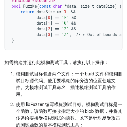
#include <stddef.h>
bool
FuzzMe
(
const
char
*
data
,
size_t
dataSize
)
{
return
dataSize
>=
3
&&
data
[
0
]
==
'F'
&&
data
[
1
]
==
'U'
&&
data
[
2
]
==
'Z'
&&
data
[
3
]
==
'Z'
;
//
←
Out
of
bounds
acc
}
如需构建并运行此模糊测试工具，请执行以下操作：
模糊测试目标包含两个文件：一个 build 文件和模糊测
试目标源代码。使用要模糊的库旁边的位置创建文
件。为模糊测试工具命名，描述模糊测试工具的作
用。
使用 libFuzzer 编写模糊测试目标。模糊测试目标是一
个函数，该函数可接收指定大小的 blob 数据，并将其
传递给要接受模糊测试的函数。以下是针对易受攻击
的测试函数的基本模糊测试工具：