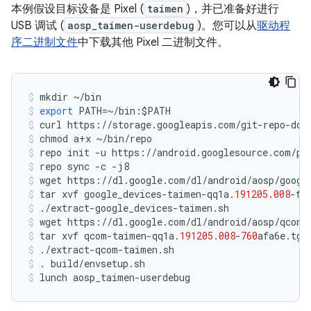
本例假设目标设备是 Pixel (
taimen
)，并已准备好进行
USB 调试 (
aosp_taimen-userdebug
)。您可以从
驱动程
序二进制文件
中下载其他 Pixel 二进制文件。
mkdir
~/
bin
export
PATH
=~/
bin
:
$
PATH
curl
https
:
//
storage
.
googleapis
.
com
/
git
-
repo
-
dow
chmod
a
+
x
~/
bin
/
repo
repo
init
-
u
https
:
//
android
.
googlesource
.
com
/
pl
repo
sync
-
c
-
j8
wget
https
:
//
dl
.
google
.
com
/
dl
/
android
/
aosp
/
googl
tar
xvf
google_devices
-
taimen
-
qq1a
.
191205.008
-
f4
./
extract
-
google_devices
-
taimen
.
sh
wget
https
:
//
dl
.
google
.
com
/
dl
/
android
/
aosp
/
qcom
-
tar
xvf
qcom
-
taimen
-
qq1a
.
191205.008
-
760
afa6e
.
tgz
./
extract
-
qcom
-
taimen
.
sh
.
build
/
envsetup
.
sh
lunch
aosp_taimen
-
userdebug