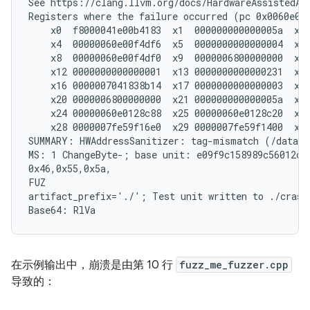
See https://clang.llvm.org/docs/HardwareAssistedAdd
Registers where the failure occurred (pc 0x0060e00c
    x0  f8000041e00b4183  x1  000000000000005a  x2 
    x4  00000060e00f4df6  x5  0000000000000004  x6 
    x8  00000060e00f4df0  x9  0000006800000000  x10
    x12 0000000000000001  x13 0000000000000231  x14
    x16 0000007041838b14  x17 0000000000000003  x18
    x20 0000006800000000  x21 000000000000005a  x22
    x24 00000060e0128c88  x25 00000060e0128c20  x26
    x28 0000007fe59f16e0  x29 0000007fe59f1400  x30
SUMMARY: HWAddressSanitizer: tag-mismatch (/data/f
MS: 1 ChangeByte-; base unit: e09f9c158989c56012ccd
0x46,0x55,0x5a,

FUZ

artifact_prefix='./'; Test unit written to ./crash-
在示例输出中，崩溃是由第 10 行
fuzz_me_fuzzer.cpp
导致的：