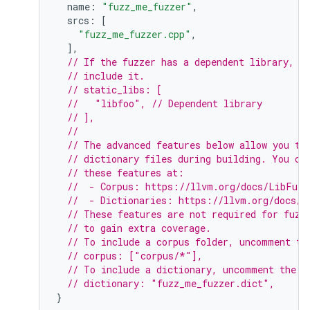
name
:
"fuzz_me_fuzzer"
,
srcs
:
[
"fuzz_me_fuzzer.cpp"
,
],
// If the fuzzer has a dependent library, u
// include it.
// static_libs: [
//   "libfoo", // Dependent library
// ],
//
// The advanced features below allow you to
// dictionary files during building. You ca
// these features at:
//  - Corpus: https://llvm.org/docs/LibFuzz
//  - Dictionaries: https://llvm.org/docs/L
// These features are not required for fuzz
// to gain extra coverage.
// To include a corpus folder, uncomment th
// corpus: ["corpus/*"],
// To include a dictionary, uncomment the f
// dictionary: "fuzz_me_fuzzer.dict",
}