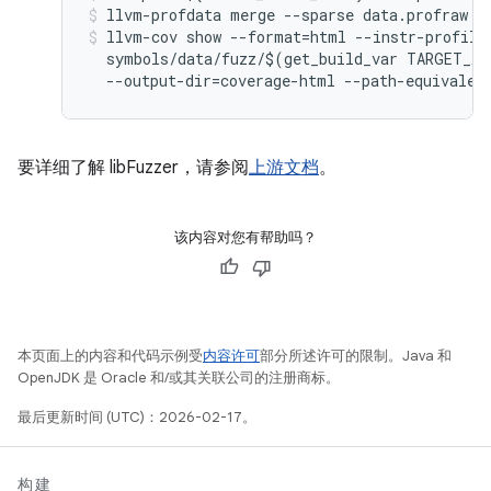
llvm
-
profdata
merge
--
sparse
data
.
profraw
-
llvm
-
cov
show
--
format
=
html
--
instr
-
profile
symbols
/
data
/
fuzz
/$
(
get_build_var
TARGET_AR
--
output
-
dir
=
coverage
-
html
--
path
-
equivalen
要详细了解 libFuzzer，请参阅
上游文档
。
该内容对您有帮助吗？
本页面上的内容和代码示例受
内容许可
部分所述许可的限制。Java 和
OpenJDK 是 Oracle 和/或其关联公司的注册商标。
最后更新时间 (UTC)：2026-02-17。
构建