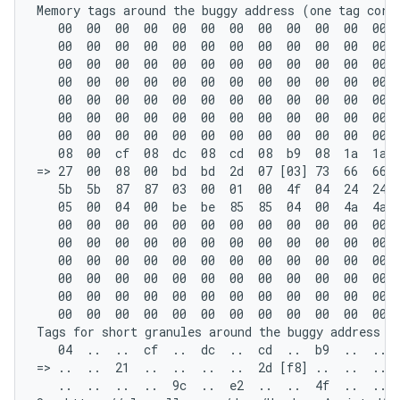
Memory tags around the buggy address (one tag corre
   00  00  00  00  00  00  00  00  00  00  00  00  
   00  00  00  00  00  00  00  00  00  00  00  00  
   00  00  00  00  00  00  00  00  00  00  00  00  
   00  00  00  00  00  00  00  00  00  00  00  00  
   00  00  00  00  00  00  00  00  00  00  00  00  
   00  00  00  00  00  00  00  00  00  00  00  00  
   00  00  00  00  00  00  00  00  00  00  00  00  
   08  00  cf  08  dc  08  cd  08  b9  08  1a  1a  
=> 27  00  08  00  bd  bd  2d  07 [03] 73  66  66  
   5b  5b  87  87  03  00  01  00  4f  04  24  24  
   05  00  04  00  be  be  85  85  04  00  4a  4a  
   00  00  00  00  00  00  00  00  00  00  00  00  
   00  00  00  00  00  00  00  00  00  00  00  00  
   00  00  00  00  00  00  00  00  00  00  00  00  
   00  00  00  00  00  00  00  00  00  00  00  00  
   00  00  00  00  00  00  00  00  00  00  00  00  
   00  00  00  00  00  00  00  00  00  00  00  00  
Tags for short granules around the buggy address (o
   04  ..  ..  cf  ..  dc  ..  cd  ..  b9  ..  ..  
=> ..  ..  21  ..  ..  ..  ..  2d [f8] ..  ..  ..  
   ..  ..  ..  ..  9c  ..  e2  ..  ..  4f  ..  ..  