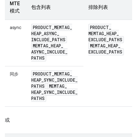
MTE
包含列表
排除列表
模式
PRODUCT
_
MEMTAG
_
PRODUCT
_
async
HEAP
_
ASYNC
_
MEMTAG
_
HEAP
_
INCLUDE
_
PATHS
EXCLUDE
_
PATHS
MEMTAG
_
HEAP
_
MEMTAG
_
HEAP
_
ASYNC
_
INCLUDE
_
EXCLUDE
_
PATHS
PATHS
PRODUCT
_
MEMTAG
_
同步
HEAP
_
SYNC
_
INCLUDE
_
PATHS
MEMTAG
_
HEAP
_
SYNC
_
INCLUDE
_
PATHS
或