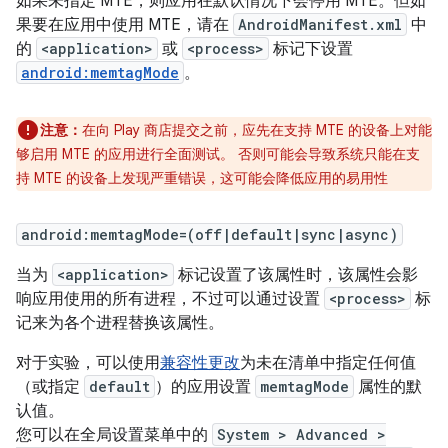
如果未指定 MTE，则应用在默认情况下会停用 MTE。但如
果要在应用中使用 MTE，请在
AndroidManifest.xml
中
的
<application>
或
<process>
标记下设置
android:memtagMode
。
注意：
在向 Play 商店提交之前，应先在支持 MTE 的设备上对能
够启用 MTE 的应用进行全面测试。 否则可能会导致系统只能在支
持 MTE 的设备上发现严重错误，这可能会降低应用的易用性
android:memtagMode=(off|default|sync|async)
当为
<application>
标记设置了该属性时，该属性会影
响应用使用的所有进程，不过可以通过设置
<process>
标
记来为各个进程替换该属性。
对于实验，可以使用
兼容性更改
为未在清单中指定任何值
（或指定
default
）的应用设置
memtagMode
属性的默
认值。
您可以在全局设置菜单中的
System > Advanced >