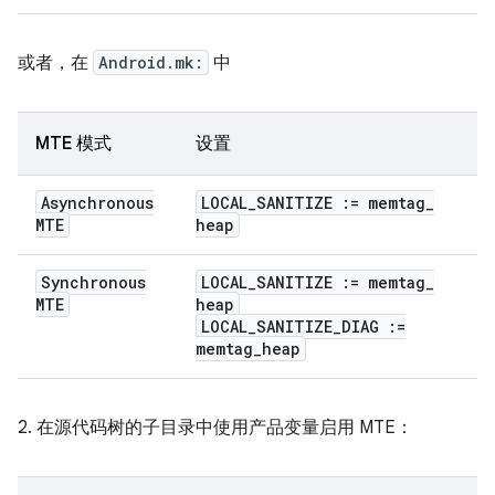
或者，在
Android.mk:
中
MTE 模式
设置
Asynchronous
LOCAL
_
SANITIZE := memtag
_
MTE
heap
Synchronous
LOCAL
_
SANITIZE := memtag
_
MTE
heap
LOCAL
_
SANITIZE
_
DIAG :=
memtag
_
heap
2. 在源代码树的子目录中使用产品变量启用 MTE：