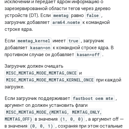
исключений и передает ядром информацию о
зарезервированной области тегов через дерево
устройств (DT). Если
memtag
равно
false
,
загрузчик добавляет
arm64.nomte
к командной
строке ядра.
Если
memtag_kernel
имеет
true
, загрузчик
добавляет
kasan=on
к командной строке ядра. В
противном случае он добавляет
kasan=off
.
Загрузчик должен очищать
MISC_MEMTAG_MODE_MEMTAG_ONCE
и
MISC_MEMTAG_MODE_MEMTAG_KERNEL_ONCE
при каждой
загрузке.
Если загрузчик поддерживает
fastboot oem mte
,
аргумент on должен установить флаги
MISC_MEMTAG_MODE_{MEMTAG, MEMTAG_ONLY,
MEMTAG_OFF}
в значения
(1, 0, 0)
, а аргумент off —
в значения
(0, 0, 1)
, сохраняя при этом остальные