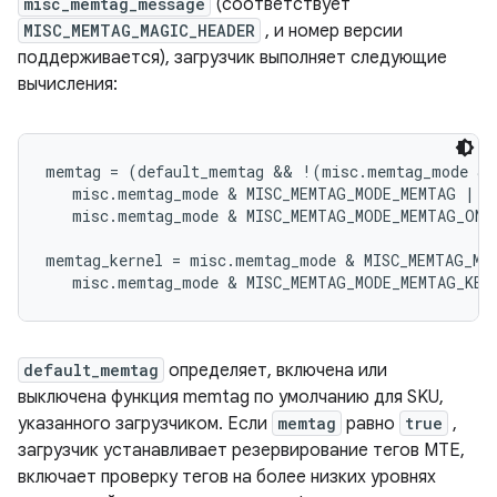
misc_memtag_message
(соответствует
MISC_MEMTAG_MAGIC_HEADER
, и номер версии
поддерживается), загрузчик выполняет следующие
вычисления:
memtag = (default_memtag && !(misc.memtag_mode & 
   misc.memtag_mode & MISC_MEMTAG_MODE_MEMTAG ||

   misc.memtag_mode & MISC_MEMTAG_MODE_MEMTAG_ONCE
memtag_kernel = misc.memtag_mode & MISC_MEMTAG_MOD
   misc.memtag_mode & MISC_MEMTAG_MODE_MEMTAG_KER
default_memtag
определяет, включена или
выключена функция memtag по умолчанию для SKU,
указанного загрузчиком. Если
memtag
равно
true
,
загрузчик устанавливает резервирование тегов MTE,
включает проверку тегов на более низких уровнях