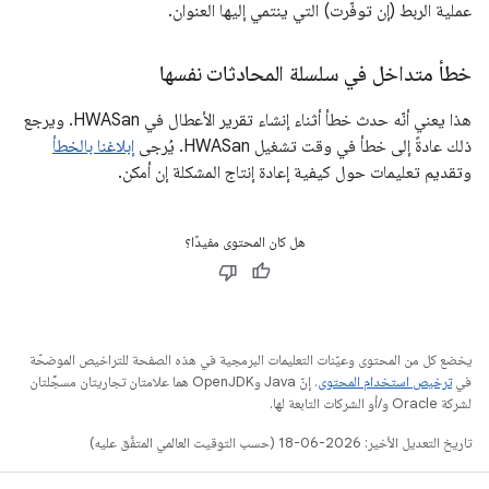
عملية الربط (إن توفّرت) التي ينتمي إليها العنوان.
خطأ متداخل في سلسلة المحادثات نفسها
هذا يعني أنّه حدث خطأ أثناء إنشاء تقرير الأعطال في HWASan. ويرجع
ذلك عادةً إلى خطأ في وقت تشغيل HWASan. يُرجى
إبلاغنا بالخطأ
وتقديم تعليمات حول كيفية إعادة إنتاج المشكلة إن أمكن.
هل كان المحتوى مفيدًا؟
يخضع كل من المحتوى وعيّنات التعليمات البرمجية في هذه الصفحة للتراخيص الموضحّة
في
ترخيص استخدام المحتوى
. إنّ Java وOpenJDK هما علامتان تجاريتان مسجَّلتان
لشركة Oracle و/أو الشركات التابعة لها.
تاريخ التعديل الأخير: 2026-06-18 (حسب التوقيت العالمي المتفَّق عليه)