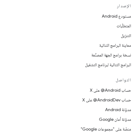
الإصدار
مستودع Android
المتطلّبات
التنزيل
معاينة البرامج الثنائية
نسخة برامج الجهة المصنِّعة
البرامج الثنائية لبرنامج التشغيل
التواصل
حساب ‎@Android على X
حساب ‎@AndroidDev على X
مدوّنة Android
مدوّنة أمان Google
منصّة على "مجموعات Google"