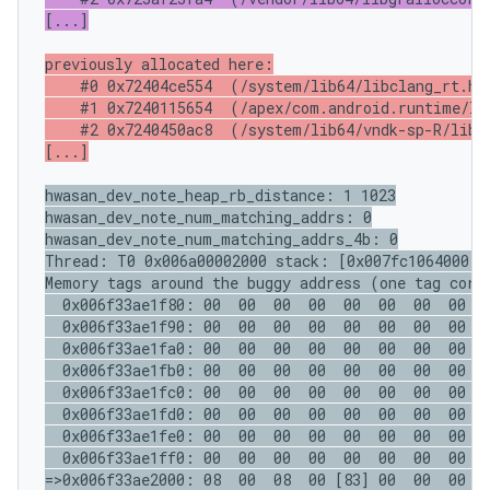
[...]
previously allocated here:

    #0 0x72404ce554  (/system/lib64/libclang_rt.hwa
    #1 0x7240115654  (/apex/com.android.runtime/lib
    #2 0x7240450ac8  (/system/lib64/vndk-sp-R/libcu
[...]
hwasan_dev_note_heap_rb_distance: 1 1023

hwasan_dev_note_num_matching_addrs: 0

hwasan_dev_note_num_matching_addrs_4b: 0

Thread: T0 0x006a00002000 stack: [0x007fc1064000,0
Memory tags around the buggy address (one tag corre
  0x006f33ae1f80: 00  00  00  00  00  00  00  00  0
  0x006f33ae1f90: 00  00  00  00  00  00  00  00  0
  0x006f33ae1fa0: 00  00  00  00  00  00  00  00  0
  0x006f33ae1fb0: 00  00  00  00  00  00  00  00  0
  0x006f33ae1fc0: 00  00  00  00  00  00  00  00  0
  0x006f33ae1fd0: 00  00  00  00  00  00  00  00  0
  0x006f33ae1fe0: 00  00  00  00  00  00  00  00  0
  0x006f33ae1ff0: 00  00  00  00  00  00  00  00  0
=>0x006f33ae2000: 08  00  08  00 [83] 00  00  00  0