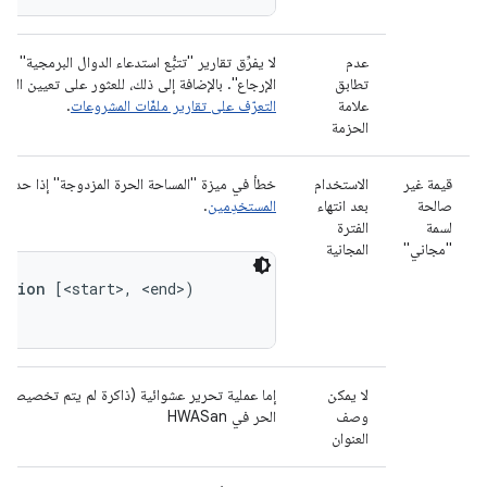
عدم
لا يفرِّق تقارير "تتبُّع استدعاء الدوال البرمجية" 
تطابق
الإرجاع". بالإضافة إلى ذلك، للعثور على تعيين الح
علامة
التعرّف على تقارير ملفّات المشروعات
.
الحزمة
قيمة غير
الاستخدام
خطأ في ميزة "المساحة الحرة المزدوجة" إذا حدث ذ
صالحة
بعد انتهاء
المستخدِمين
.
لسمة
الفترة
"مجاني"
المجانية
region
لا يمكن
إما عملية تحرير عشوائية (ذاكرة لم يتم تخصيصها 
وصف
الحر في HWASan
العنوان