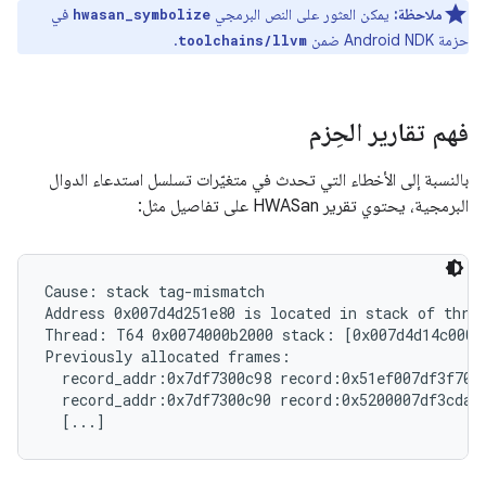
ملاحظة:
يمكن العثور على النص البرمجي
في
hwasan_symbolize
حزمة Android NDK ضمن
.
toolchains/llvm
فهم تقارير الحِزم
بالنسبة إلى الأخطاء التي تحدث في متغيّرات تسلسل استدعاء الدوال
البرمجية، يحتوي تقرير HWASan على تفاصيل مثل:
Cause: stack tag-mismatch

Address 0x007d4d251e80 is located in stack of threa
Thread: T64 0x0074000b2000 stack: [0x007d4d14c000,
Previously allocated frames:

  record_addr:0x7df7300c98 record:0x51ef007df3f70f
  record_addr:0x7df7300c90 record:0x5200007df3cdab