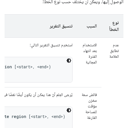
الوصول إليها، ويمكن أن يختلف حسب نوع الخطأ:
نوع
السبب
تنسيق التقرير
الخطأ
عدم
الاستخدام
استخدِم تنسيق التقرير التالي:
تطابق
بعد انتهاء
العلامة
الفترة
المجانية
region
فائض سعة
يُرجى العِلم أنّ هذا يمكن أن يكون أيضًا نقصًا في عد
مخزن
مؤقت
للمساحة
byte region
 [<start>, <end>)

الفارغة