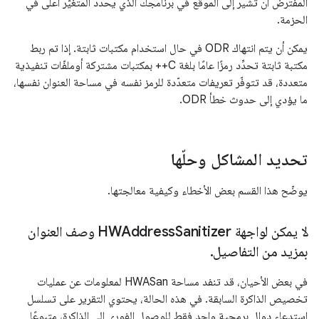
المفترض أن تشير إلى الموقع في برنامجك الذي يحدّد المتغيّر أعلى في
الحزمة.
يمكن أن يتم انتهاك ODR في حال استخدام مكتبات ثابتة. إذا تم ربط
مكتبة ثابتة تحدِّد رمزًا عامًا بلغة C++ بمكتبات مشتركة أوملفّات تنفيذية
متعددة، قد تتوفّر تعريفات متعدّدة للرمز نفسه في مساحة العنوان نفسها،
ما يؤدي إلى حدوث خطأ ODR.
تحديد المشاكل وحلّها
يوضّح هذا القسم بعض الأخطاء وكيفية معالجتها.
لا يمكن لواجهة HWAddress
Sanitizer وصف العنوان
بمزيد من التفاصيل
.
في بعض الأحيان، قد تنفد مساحة HWASan لمعلومات عن عمليات
تخصيص الذاكرة السابقة. في هذه الحالة، يحتوي التقرير على تسلسل
استدعاء دوال برمجية واحد فقط للوصول الفوري إلى الذاكرة، متبوعًا