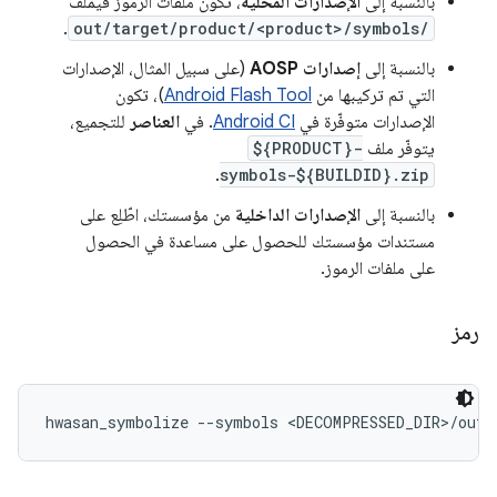
بالنسبة إلى
الإصدارات المحلية
، تكون ملفات الرموز فيملف
.
out/target/product/<product>/symbols/
بالنسبة إلى
إصدارات AOSP
(على سبيل المثال، الإصدارات
التي تم تركيبها من
Android Flash Tool
)، تكون
الإصدارات متوفّرة في
Android CI
. في
العناصر
للتجميع،
يتوفّر ملف
${PRODUCT}-
.
symbols-${BUILDID}.zip
بالنسبة إلى
الإصدارات الداخلية
من مؤسستك، اطّلِع على
مستندات مؤسستك للحصول على مساعدة في الحصول
على ملفات الرموز.
رمز
hwasan_symbolize --symbols <DECOMPRESSED_DIR>/out/