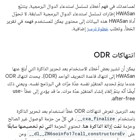
لمساعدتك في فهم أخطاء تسلسل استدعاء الدوال البرمجية، يتتبّع
HWASan إطارات تسلسل استدعاء الدوال البرمجية السابقة. لا تحوّل
أداة HWASan هذه البيانات إلى محتوى يمكن للمستخدم فهمه في تقرير
الخطأ، وتطلب
خطوة ترميز
إضافية.
انتهاكات ODR
يمكن أن تشير بعض أخطاء الاستخدام بعد تحرير الذاكرة التي أبلغ عنها
HWASan إلى انتهاك قاعدة التعريف الواحد (ODR). يحدث انتهاك ODR
عندما يتمّ تحديد المتغيّر نفسه عدّة مرّات في البرنامج نفسه. ويعني ذلك
أيضًا أنّه يتمّ إلغاء إنشاء المتغيّر عدّة مرات، ما قد يؤدي إلى خطأ use-
after-free.
بعد الترميز، تعرض انتهاكات ODR خطأ استخدام بعد تحرير الذاكرة
باستخدام
__cxa_finalize
، في كلّ من حزمة الوصول غير الصالح
وحزمة
تمّت إزالة الذاكرة هنا
. تحتوي الحزمة
التي تم تخصيصها سابقًا
على
__dl__ZN6soinfo17call_constructorsEv
ومن