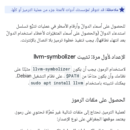
ملاحظة:
قد تتوفّر لمؤسستك أدوات لأتمتة جزء من عملية الترميز أو كلّها.
للحصول على أسماء الدوالّ وأرقام الأسطر في عمليات تتبُّع تسلسل
استدعاء الدوالّ (والحصول على أسماء المتغيّرات لأخطاء استخدام الدوالّ
بعد انتهاء نطاقها)، يجب تنفيذ خطوة ترميز بلا اتصال بالإنترنت.
الإعداد لأول مرة: تثبيت llvm-symbolizer
لاستخدام الرموز، يجب أن يكون
llvm-symbolizer
مثبّتًا على
نظامك وأن يكون متاحًا من
$PATH
. على نظام التشغيل Debian،
يمكنك تثبيته باستخدام
sudo apt install llvm
.
الحصول على ملفات الرموز
لعملية الترميز، نحتاج إلى ملفات ثنائية غير مُعرَّاة تحتوي على رموز.
يعتمد موقعها الجغرافي على نوع الإصدار: