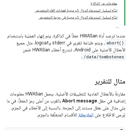
معلومات عن الذاكرة
تتبُّع تسلسل استدعاء الدوال البرمجية لعمليات إلغاء التخصيص
تتبُّع تسلسل استدعاء الدوال البرمجية في حزمة التخصيص
عندما ترصد أداة HWASan خطأ في الذاكرة، يتم إنهاء العملية باستخدام
abort()
، ويتم طباعة تقرير في stderr وlogcat. مثل جميع
الأعطال الأصلية على Android، تندرج أخطاء HWASan ضمن
.
/data/tombstones
مثال للتقرير
مقارنةً بالأعطال العادية للتطبيقات الأصلية، يحمل HWASan معلومات
إضافية في حقل
Abort message
بالقرب من أعلى رمز الخطأ. في ما
يلي مثال على عطل مستند إلى الحِزمة. بالنسبة إلى الأخطاء في الحِزم،
يُرجى الاطّلاع على
الملاحظة
للأقسام المتعلّقة بالحِزم.