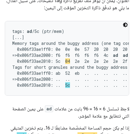
العنوان. يمكن أن يوفّر ملف تفريغ ذاكرة tag تلميحات، على سبيل المثال،
ما يلي هو تدفّق ذاكرة التخزين المؤقت إلى اليمين:
tags: 
ad
/5c (ptr/mem)

[...]

Memory tags around the buggy address (one tag corre
  0x006f33ae1ff0: 0e  0e  0e  57  20  20  20  20  2
=>0x006f33ae2000: f6  f6  f6  f6  f6  4c  
ad  ad  
  0x006f33ae2010: 5c  
04
  2e  2e  2e  2e  2e  2f  6
Tags for short granules around the buggy address (o
  0x006f33ae1ff0: ab  52  eb  ..  ..  ..  ..  ..  .
=>0x006f33ae2000: ..  ..  ..  ..  ..  ..  ..  ..  .
  0x006f33ae2010: ..  
5c
  ..  ..  ..  ..  ..  ..  
لاحِظ تسلسل 6 × 16 = 96 بايت من علامات
ad
على يمين الصفحة
التي تتطابق مع علامة المؤشر.
إذا لم يكن حجم المساحة المخصّصة مضاعِفًا لـ 16، يتم تخزين المتبقي