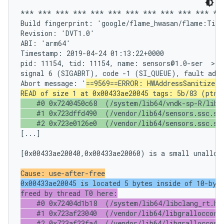
*** *** *** *** *** *** *** *** *** *** *** ***
Build fingerprint: 'google/flame_hwasan/flame:Tira
Revision: 'DVT1.0'

ABI: 'arm64'

Timestamp: 2019-04-24 01:13:22+0000

pid: 11154, tid: 11154, name: sensors@1.0-ser  >>>
signal 6 (SIGABRT), code -1 (SI_QUEUE), fault addr
Abort message: '
==9569==ERROR: HWAddressSanitizer:
READ of size 1 at 0x00433ae20045 tags: 5b/83 (ptr/
    #0 0x7240450c68  (/system/lib64/vndk-sp-R/libcu
    #1 0x723dffd490  (/vendor/lib64/sensors.ssc.so+
    #2 0x723e0126e0  (/vendor/lib64/sensors.ssc.so
[...]

[0x00433ae20040,0x00433ae20060) is a small unalloca
Cause: use-after-free
0x00433ae20045 is located 5 bytes inside of 10-byt
freed by thread T0 here:

    #0 0x72404d1b18  (/system/lib64/libclang_rt.hwa
    #1 0x723af23040  (/vendor/lib64/libgralloccore.
    #2 0x723af23fa4  (/vendor/lib64/libgralloccore.