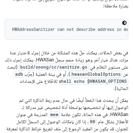
بعبارة ملاحظة:
HWAddressSanitizer can not describe address in mor
في بعض الحالات، يمكنك حلّ هذه المشكلة من خلال إجراء الاختبار عدة
مرات. هناك خيار آخر وهو زيادة حجم سجلّ HWASan. يمكنك إجراء ذلك
على مستوى النظام في
build/soong/cc/sanitize.go
(ابحث
عن
hwasanGlobalOptions
)، أو في بيئة العملية (جرِّب
adb
shell echo $HWASAN_OPTIONS
للاطّلاع على الإعدادات
الحالية).
يمكن أن يحدث هذا الخطأ أيضًا في حال عدم ربط الذاكرة التي تم
الوصول إليها أو تخصيصها بواسطة أداة تخصيص غير مدركة لـ
HWASan. في هذه الحالة، تكون علامة
mem
المدرَجة في عنوان
الأعطال بشكل عام
00
. إذا كان بإمكانك الوصول إلى السجلّ الكامل
للعنوان، قد يكون من المفيد الرجوع إلى ملف تفريغ خرائط الذاكرة لمعرفة