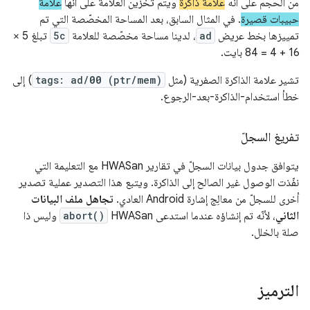
من الحجم على أنّه
علامة ذاكرة
ويتم تخزين العلامة على أنّها
علامة
حبيبات قصيرة
. في المثال السابق، بعد المساحة المخصّصة التي تم
تمييزها بخط عريض
ad
، لدينا مساحة مخصّصة للعلامة
5c
تبلغ 5 ×
16 + 4 = 84 بايت.
تشير علامة الذاكرة الصفرية (مثل
(ptr/mem)
00
tags: ad/
) إلى
خطأ استخدام-الذاكرة-بعد-الرجوع.
تفريغ السجلّ
يتوافق جدول بيانات السجلّ في تقارير HWASan مع التعليمة التي
نفّذت الوصول غير الصالح إلى الذاكرة. ويتبع هذا التصدير عملية تصدير
أخرى للسجلّ من معالِج إشارة Android العادي.
تجاهل ملف البيانات
الثاني
، لأنّه تم إنشاؤه عندما استدعى HWASan
abort()
وليس ذا
صلة بالخلل.
الترميز