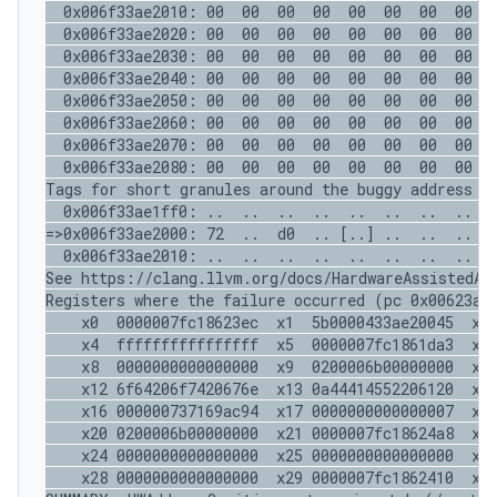
  0x006f33ae2010: 00  00  00  00  00  00  00  00  0
  0x006f33ae2020: 00  00  00  00  00  00  00  00  0
  0x006f33ae2030: 00  00  00  00  00  00  00  00  0
  0x006f33ae2040: 00  00  00  00  00  00  00  00  0
  0x006f33ae2050: 00  00  00  00  00  00  00  00  0
  0x006f33ae2060: 00  00  00  00  00  00  00  00  0
  0x006f33ae2070: 00  00  00  00  00  00  00  00  0
  0x006f33ae2080: 00  00  00  00  00  00  00  00  0
Tags for short granules around the buggy address (o
  0x006f33ae1ff0: ..  ..  ..  ..  ..  ..  ..  ..  .
=>0x006f33ae2000: 72  ..  d0  .. [..] ..  ..  ..  .
  0x006f33ae2010: ..  ..  ..  ..  ..  ..  ..  ..  .
See https://clang.llvm.org/docs/HardwareAssistedAdd
Registers where the failure occurred (pc 0x00623ae2
    x0  0000007fc18623ec  x1  5b0000433ae20045  x2 
    x4  ffffffffffffffff  x5  0000007fc1861da3  x6 
    x8  0000000000000000  x9  0200006b00000000  x10
    x12 6f64206f7420676e  x13 0a44414552206120  x14
    x16 000000737169ac94  x17 0000000000000007  x18
    x20 0200006b00000000  x21 0000007fc18624a8  x22
    x24 0000000000000000  x25 0000000000000000  x26
    x28 0000000000000000  x29 0000007fc1862410  x30