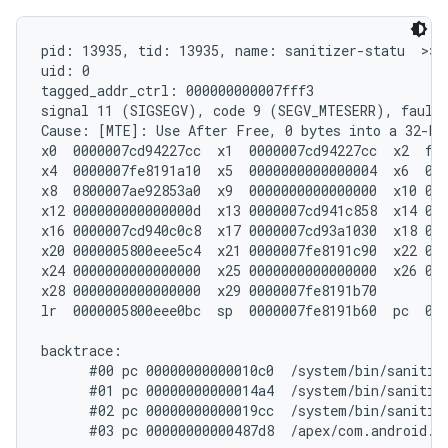
pid: 13935, tid: 13935, name: sanitizer-statu  >>> 
uid: 0

tagged_addr_ctrl: 000000000007fff3

signal 11 (SIGSEGV), code 9 (
SEGV_MTESERR
Cause: [MTE]: Use After Free
, 0 bytes into a 32-by
x0  0000007cd94227cc  x1  0000007cd94227cc  x2  fff
x4  0000007fe8191a10  x5  0000000000000004  x6  000
x8  0800007ae92853a0  x9  0000000000000000  x10 000
x12 000000000000000d  x13 0000007cd941c858  x14 000
x16 0000007cd940c0c8  x17 0000007cd93a1030  x18 000
x20 0000005800eee5c4  x21 0000007fe8191c90  x22 000
x24 0000000000000000  x25 0000000000000000  x26 000
x28 0000000000000000  x29 0000007fe8191b70

lr  0000005800eee0bc  sp  0000007fe8191b60  pc  000
backtrace:

      #00 pc 00000000000010c0  /system/bin/sanitiz
      #01 pc 00000000000014a4  /system/bin/sanitiz
      #02 pc 00000000000019cc  /system/bin/sanitiz
      #03 pc 00000000000487d8  /apex/com.android.r