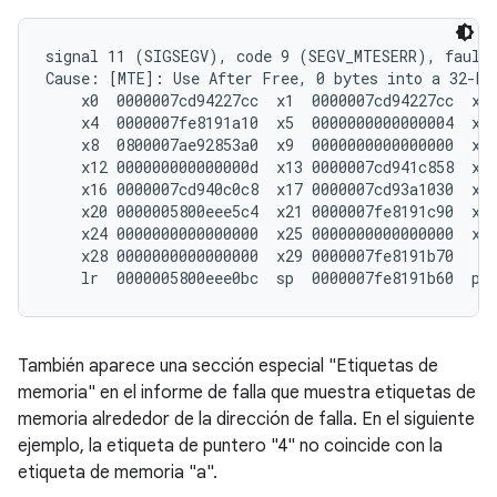
signal 11 (SIGSEGV), code 9 (SEGV_MTESERR), fault
Cause: [MTE]: Use After Free, 0 bytes into a 32-byt
    x0  0000007cd94227cc  x1  0000007cd94227cc  x2 
    x4  0000007fe8191a10  x5  0000000000000004  x6 
    x8  
08
00007ae92853a0  x9  0000000000000000  x10
    x12 000000000000000d  x13 0000007cd941c858  x14
    x16 0000007cd940c0c8  x17 0000007cd93a1030  x18
    x20 0000005800eee5c4  x21 0000007fe8191c90  x22
    x24 0000000000000000  x25 0000000000000000  x26
    x28 0000000000000000  x29 0000007fe8191b70

    lr  0000005800eee0bc  sp  0000007fe8191b60  pc
También aparece una sección especial "Etiquetas de
memoria" en el informe de falla que muestra etiquetas de
memoria alrededor de la dirección de falla. En el siguiente
ejemplo, la etiqueta de puntero "4" no coincide con la
etiqueta de memoria "a".