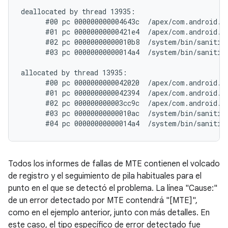
deallocated by
 thread 13935:

      #00 pc 000000000004643c  /apex/com.android.r
      #01 pc 00000000000421e4  /apex/com.android.r
      #02 pc 00000000000010b8  /system/bin/sanitiz
      #03 pc 00000000000014a4  /system/bin/sanitiz
allocated by
 thread 13935:

      #00 pc 0000000000042020  /apex/com.android.r
      #01 pc 0000000000042394  /apex/com.android.r
      #02 pc 000000000003cc9c  /apex/com.android.r
      #03 pc 00000000000010ac  /system/bin/sanitiz
      #04 pc 00000000000014a4  /system/bin/sanitiz
Todos los informes de fallas de MTE contienen el volcado
de registro y el seguimiento de pila habituales para el
punto en el que se detectó el problema. La línea "Cause:"
de un error detectado por MTE contendrá "[MTE]",
como en el ejemplo anterior, junto con más detalles. En
este caso, el tipo específico de error detectado fue