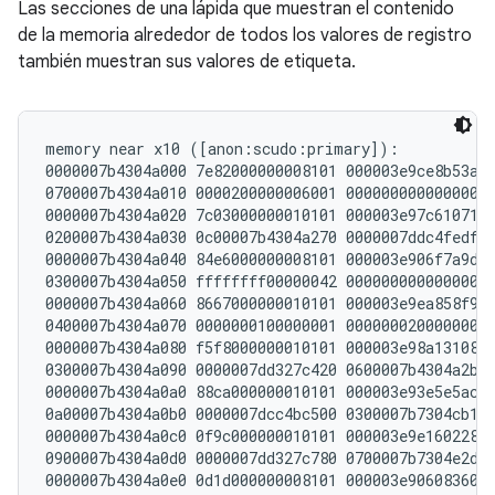
Las secciones de una lápida que muestran el contenido
de la memoria alrededor de todos los valores de registro
también muestran sus valores de etiqueta.
memory near x10 ([anon:scudo:primary]):

07
00007b4304a010 0000200000006001 0000000000000000 
02
00007b4304a030 0c00007b4304a270 0000007ddc4fedf8 
03
00007b4304a050 ffffffff00000042 0000000000000000 
04
00007b4304a070 0000000100000001 0000000200000002 
03
00007b4304a090 0000007dd327c420 0600007b4304a2b0 
0a
00007b4304a0b0 0000007dcc4bc500 0300007b7304cb10 
09
00007b4304a0d0 0000007dd327c780 0700007b7304e2d0 