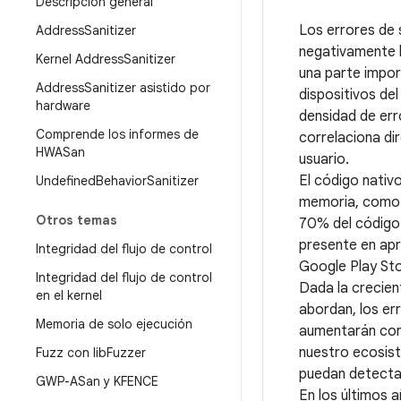
Descripción general
Los errores de 
Address
Sanitizer
negativamente la
Kernel Address
Sanitizer
una parte impor
Address
Sanitizer asistido por
dispositivos del 
hardware
densidad de err
Comprende los informes de
correlaciona di
HWASan
usuario.
El código nativo
Undefined
Behavior
Sanitizer
memoria, como 
Otros temas
70% del código 
presente en ap
Integridad del flujo de control
Google Play Sto
Integridad del flujo de control
Dada la crecien
en el kernel
abordan, los er
Memoria de solo ejecución
aumentarán con 
nuestro ecosist
Fuzz con lib
Fuzzer
puedan detectar
GWP-ASan y KFENCE
En los últimos 