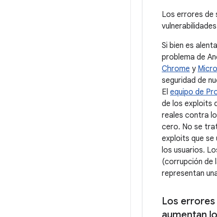
Los errores de 
vulnerabilidade
Si bien es alen
problema de And
Chrome
y
Micro
seguridad de nu
El
equipo de Pr
de los exploits
reales contra l
cero. No se tra
exploits que se
los usuarios. L
(corrupción de 
representan un
Los errores
aumentan lo