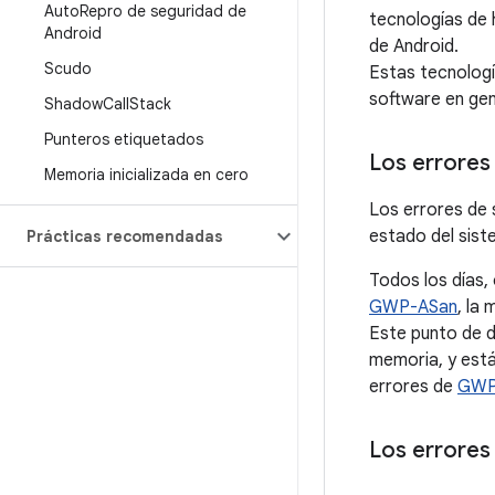
Auto
Repro de seguridad de
tecnologías de
Android
de Android.
Scudo
Estas tecnologí
software en gen
Shadow
Call
Stack
Punteros etiquetados
Los errores
Memoria inicializada en cero
Los errores de 
estado del sist
Prácticas recomendadas
Todos los días, 
GWP-ASan
, la
Este punto de da
memoria, y está
errores de
GWP
Los errores