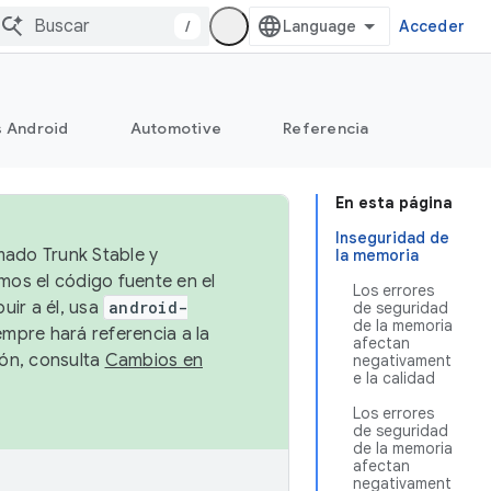
/
Acceder
s Android
Automotive
Referencia
En esta página
Inseguridad de
mado Trunk Stable y
la memoria
emos el código fuente en el
Los errores
uir a él, usa
android-
de seguridad
de la memoria
empre hará referencia a la
afectan
ión, consulta
Cambios en
negativament
e la calidad
Los errores
de seguridad
de la memoria
afectan
negativament