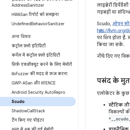
लाइब्रेरी डिपेंड
Address
Sanitizer
गड़बड़ी या संदिग्
HWASan रिपोर्ट को समझना
Scudo,
ओपन सोर
Undefined
Behavior
Sanitizer
https://llvm.or
अन्य विषय
पर शिप होता है. 
किया जा सके.
कंट्रोल फ़्लो इंटिग्रिटी
कर्नेल में कंट्रोल फ़्लो इंटिग्रिटी
नीचे दिए गए विकल
सिर्फ़ एक्ज़ीक्यूट करने के लिए मेमोरी
lib
Fuzzer की मदद से फ़ज़ करना
पसंद के मु
GWP-ASan और KFENCE
Android Security Auto
Repro
एलोकेटर के कुछ प
Scudo
स्टैटिक तौ
Shadow
Call
Stack
विकल्पों की
*__scudo
टैग किए गए पॉइंटर
डाइनैमिक 
शून्य से शुरू की गई मेमोरी