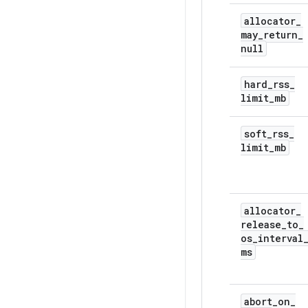
allocator
_
may
_
return
_
null
hard
_
rss
_
limit
_
mb
soft
_
rss
_
limit
_
mb
allocator
_
release
_
to
_
os
_
interval
ms
abort
_
on
_