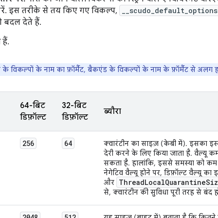
रें. इस तरीके से तय किए गए विकल्प,
__scudo_default_options
बदल देते हैं.
ैं.
ंड के विकल्पों के नाम का फ़ॉर्मैट, बैकएंड के विकल्पों के नाम के फ़ॉर्मैट से अलग ह
64-बिट
32-बिट
ब्यौरा
डिफ़ॉल्ट
डिफ़ॉल्ट
256
64
क्वारंटीन का साइज़ (केबी में). इसका इ
देरी करने के लिए किया जाता है. वैल्यू क
सकता है. हालांकि, इससे समस्या को कम 
नेगेटिव वैल्यू होने पर, डिफ़ॉल्ट वैल्यू क
Thread
Local
Quarantine
Si
और
से, क्वारंटीन की सुविधा पूरी तरह से बंद ह
2048
512
यह साइज़ (बाइट में) बताता है कि कितने