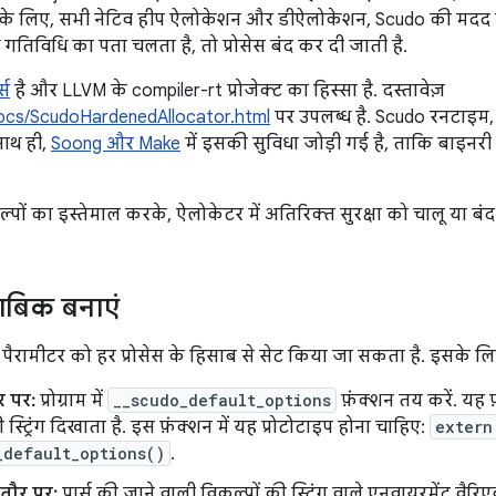
ेंसी के लिए, सभी नेटिव हीप ऐलोकेशन और डीऐलोकेशन, Scudo की मदद स
ध गतिविधि का पता चलता है, तो प्रोसेस बंद कर दी जाती है.
्स
है और LLVM के compiler-rt प्रोजेक्ट का हिस्सा है. दस्तावेज़
g/docs/ScudoHardenedAllocator.html
पर उपलब्ध है. Scudo रनटाइम, A
साथ ही,
Soong और Make
में इसकी सुविधा जोड़ी गई है, ताकि बाइनरी
्पों का इस्तेमाल करके, ऐलोकेटर में अतिरिक्त सुरक्षा को चालू या ब
ताबिक बनाएं
ैरामीटर को हर प्रोसेस के हिसाब से सेट किया जा सकता है. इसके लिए
र पर:
प्रोग्राम में
__scudo_default_options
फ़ंक्शन तय करें. यह फ
 स्ट्रिंग दिखाता है. इस फ़ंक्शन में यह प्रोटोटाइप होना चाहिए:
extern
_default_options()
.
तौर पर:
पार्स की जाने वाली विकल्पों की स्ट्रिंग वाले एनवायरमेंट वैर