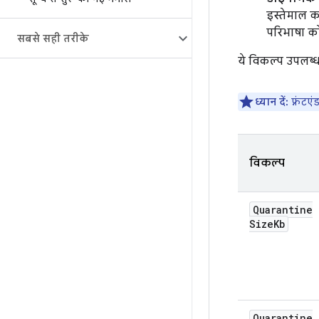
इस्तेमाल क
परिभाषा को 
सबसे सही तरीके
ये विकल्प उपलब्ध ह
ध्यान दें:
फ़्रंटए
विकल्प
Quarantine
Size
Kb
Quarantine