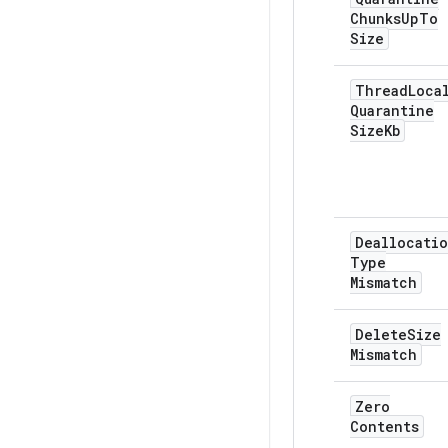
Chunks
Up
To
Size
Thread
Loca
Quarantine
Size
Kb
Deallocati
Type
Mismatch
Delete
Size
Mismatch
Zero
Contents