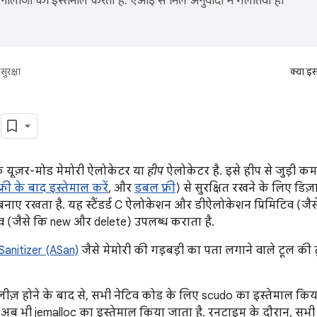
नोलॉजी का इस्तेमाल करता है. एआई से मिले अनुवादों में गलतियां हो
सुरक्षा
क्या इ
o
 यूज़र-मोड मेमोरी ऐलोकेटर या
हीप
ऐलोकेटर है. इसे हीप से जुड़ी कम
फ़्री के बाद इस्तेमाल करें
, और
डबल फ़्री
) से सुरक्षित रखने के लिए डिज
ी बनाए रखता है. यह स्टैंडर्ड C ऐलोकेशन और डीऐलोकेशन प्रिमिटिव (जै
िव (जैसे कि new और delete) उपलब्ध कराता है.
anitizer (ASan)
जैसे मेमोरी की गड़बड़ी का पता लगाने वाले टूल की 
लीज़ होने के बाद से, सभी नेटिव कोड के लिए scudo का इस्तेमाल किय
र अब भी jemalloc का इस्तेमाल किया जाता है. रनटाइम के दौरान, सभ