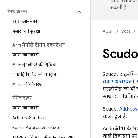
लिए, एआई टेक्
सकती हैं.
टेस्ट करना
खास जानकारी
मेमोरी की सुरक्षा
AOSP
Docs
Arm मेमोरी टैगिंग एक्सटेंशन
Scud
खास जानकारी
MTE बूटलोडर की सुविधा
Scudo, डाइनैमिक
एमटीई रिपोर्ट को समझना
बफ़र ओवरफ़्लो
,
MTE कॉन्फ़िगरेशन
परफ़ॉर्मेंस को भ
साथ C++ प्रिमिट
सैनेटाइज़र
खास जानकारी
Scudo,
AddressS
वाला टूल है.
Address
Sanitizer
Kernel Address
Sanitizer
Android 11 के रि
वाले डिवाइसों प
हार्डवेयर की मदद से काम करने वाला