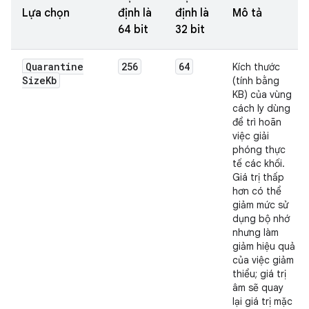
Lựa chọn
định là
định là
Mô tả
64 bit
32 bit
Quarantine
256
64
Kích thước
Size
Kb
(tính bằng
KB) của vùng
cách ly dùng
để trì hoãn
việc giải
phóng thực
tế các khối.
Giá trị thấp
hơn có thể
giảm mức sử
dụng bộ nhớ
nhưng làm
giảm hiệu quả
của việc giảm
thiểu; giá trị
âm sẽ quay
lại giá trị mặc