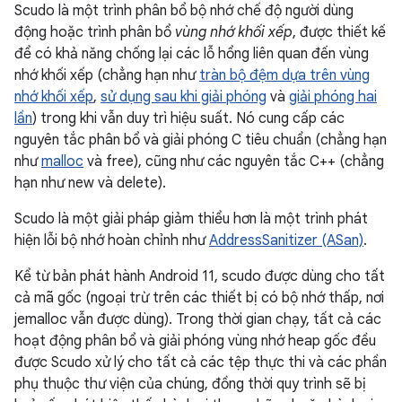
Scudo là một trình phân bổ bộ nhớ chế độ người dùng
động hoặc trình phân bổ
vùng nhớ khối xếp
, được thiết kế
để có khả năng chống lại các lỗ hổng liên quan đến vùng
nhớ khối xếp (chẳng hạn như
tràn bộ đệm dựa trên vùng
nhớ khối xếp
,
sử dụng sau khi giải phóng
và
giải phóng hai
lần
) trong khi vẫn duy trì hiệu suất. Nó cung cấp các
nguyên tắc phân bổ và giải phóng C tiêu chuẩn (chẳng hạn
như
malloc
và free), cũng như các nguyên tắc C++ (chẳng
hạn như new và delete).
Scudo là một giải pháp giảm thiểu hơn là một trình phát
hiện lỗi bộ nhớ hoàn chỉnh như
AddressSanitizer (ASan)
.
Kể từ bản phát hành Android 11, scudo được dùng cho tất
cả mã gốc (ngoại trừ trên các thiết bị có bộ nhớ thấp, nơi
jemalloc vẫn được dùng). Trong thời gian chạy, tất cả các
hoạt động phân bổ và giải phóng vùng nhớ heap gốc đều
được Scudo xử lý cho tất cả các tệp thực thi và các phần
phụ thuộc thư viện của chúng, đồng thời quy trình sẽ bị