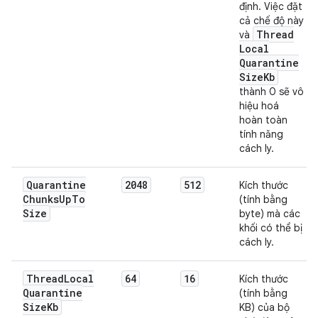
định. Việc đặt
cả chế độ này
Thread
và
Local
Quarantine
Size
Kb
thành 0 sẽ vô
hiệu hoá
hoàn toàn
tính năng
cách ly.
Quarantine
2048
512
Kích thước
Chunks
Up
To
(tính bằng
Size
byte) mà các
khối có thể bị
cách ly.
Thread
Local
64
16
Kích thước
Quarantine
(tính bằng
Size
Kb
KB) của bộ