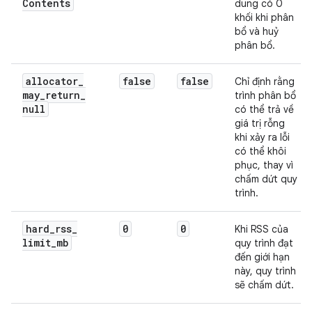
Contents
dung có 0
khối khi phân
bổ và huỷ
phân bổ.
allocator
_
false
false
Chỉ định rằng
may
_
return
_
trình phân bổ
null
có thể trả về
giá trị rỗng
khi xảy ra lỗi
có thể khôi
phục, thay vì
chấm dứt quy
trình.
hard
_
rss
_
0
0
Khi RSS của
limit
_
mb
quy trình đạt
đến giới hạn
này, quy trình
sẽ chấm dứt.