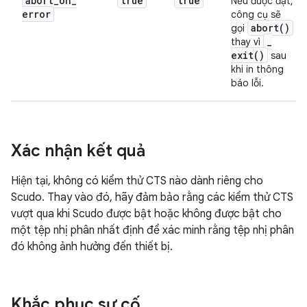
abort
_
on
_
true
true
Nếu được đặt,
error
công cụ sẽ
abort(
)
gọi
_
thay vì
exit(
)
sau
khi in thông
báo lỗi.
Xác nhận kết quả
Hiện tại, không có kiểm thử CTS nào dành riêng cho
Scudo. Thay vào đó, hãy đảm bảo rằng các kiểm thử CTS
vượt qua khi Scudo được bật hoặc không được bật cho
một tệp nhị phân nhất định để xác minh rằng tệp nhị phân
đó không ảnh hưởng đến thiết bị.
Khắc phục sự cố