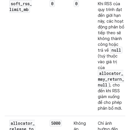
soft
_
rss
_
0
0
Khi RSS của
limit
_
mb
quy trình đạt
đến giới hạn
này, các hoạt
động phân bổ
tiếp theo sẽ
không thành
công hoặc
null
trả về
(tuỳ thuộc
vào giá trị
của
allocator
_
may
_
return
_
null
), cho
đến khi RSS
giảm xuống
để cho phép
phân bổ mới.
allocator
_
5000
Không
Chỉ ảnh
release
_
to
_
áp
hưởng đến