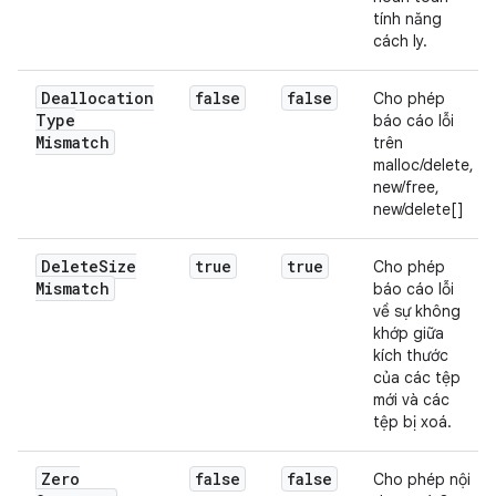
tính năng
cách ly.
Deallocation
false
false
Cho phép
Type
báo cáo lỗi
Mismatch
trên
malloc/delete,
new/free,
new/delete[]
Delete
Size
true
true
Cho phép
Mismatch
báo cáo lỗi
về sự không
khớp giữa
kích thước
của các tệp
mới và các
tệp bị xoá.
Zero
false
false
Cho phép nội