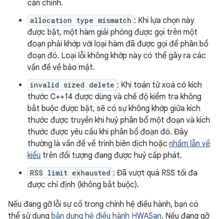
căn chỉnh.
allocation type mismatch
: Khi lựa chọn này
được bật, một hàm giải phóng được gọi trên một
đoạn phải khớp với loại hàm đã được gọi để phân bổ
đoạn đó. Loại lỗi không khớp này có thể gây ra các
vấn đề về bảo mật.
invalid sized delete
: Khi toán tử xoá có kích
thước C++14 được dùng và chế độ kiểm tra không
bắt buộc được bật, sẽ có sự không khớp giữa kích
thước được truyền khi huỷ phân bổ một đoạn và kích
thước được yêu cầu khi phân bổ đoạn đó. Đây
thường là vấn đề về trình biên dịch hoặc
nhầm lẫn về
kiểu
trên đối tượng đang được huỷ cấp phát.
RSS limit exhausted
: Đã vượt quá RSS tối đa
được chỉ định (không bắt buộc).
Nếu đang gỡ lỗi sự cố trong chính hệ điều hành, bạn có
thể sử dụng
bản dựng hệ điều hành HWASan
. Nếu đang gỡ