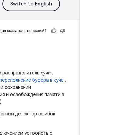
ия оказалась полезной?
ли распределитель
кучи
,
переполнение буфера в куче
,
ри сохранении
ия и освобождения памяти в
).
ценный детектор ошибок
сключением устройств с