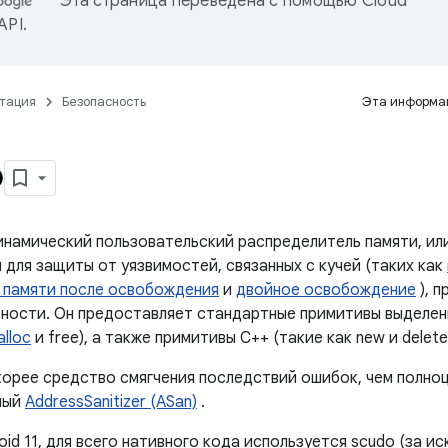
Эта страница переведена с помощью
Cloud
 API
.
тация
Безопасность
Эта информац
о
инамический пользовательский распределитель памяти, и
для защиты от уязвимостей, связанных с кучей (таких как
 памяти после освобождения
и
двойное освобождение
), п
ности. Он предоставляет стандартные примитивы выделен
lloc
и free), а также примитивы C++ (такие как new и delete
корее средство смягчения последствий ошибок, чем полно
ный
AddressSanitizer (ASan)
.
oid 11, для всего нативного кода используется scudo (за и