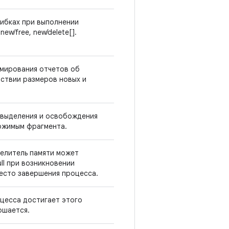
ибках при выполнении
new/free, new/delete[].
мирования отчетов об
ствии размеров новых и
 выделения и освобождения
ржимым фрагмента.
делитель памяти может
ll при возникновении
есто завершения процесса.
оцесса достигает этого
ршается.