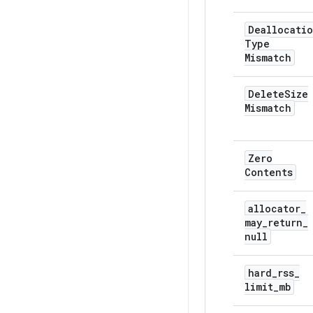
Deallocati
Type
Mismatch
Delete
Size
Mismatch
Zero
Contents
allocator
_
may
_
return
_
null
hard
_
rss
_
limit
_
mb