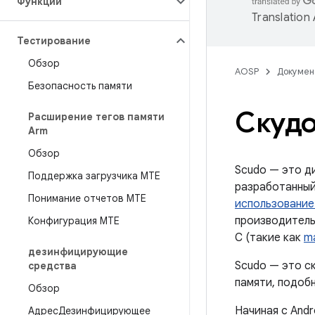
Функции
Translation
Тестирование
Обзор
AOSP
Докумен
Безопасность памяти
Скуд
Расширение тегов памяти
Arm
Обзор
Scudo — это д
Поддержка загрузчика MTE
разработанный 
Понимание отчетов MTE
использование
производитель
Конфигурация МТЕ
C (такие как
ma
дезинфицирующие
Scudo — это с
средства
памяти, подоб
Обзор
Начиная с Andr
АдресДезинфицирующее