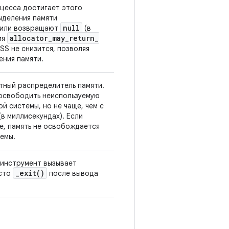
оцесса достигает этого
ыделения памяти
null
 или возвращают
(в
allocator
_
may
_
return
_
ия
RSS не снизится, позволяя
ения памяти.
итный распределитель памяти.
 освободить неиспользуемую
й системы, но не чаще, чем с
в миллисекундах). Если
е, память не освобождается
емы.
 инструмент вызывает
_
exit(
)
сто
после вывода