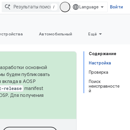
/
Войти
устройства
Автомобильный
Ещё
Содержание
Настройка
 разработки основной
Проверка
 мы будем публиковать
я вклада в AOSP
Поиск
неисправносте
t-release
manifest
й
OSP. Для получения