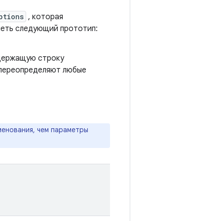
ptions
, которая
меть следующий прототип:
ержащую строку
 переопределяют любые
енования, чем параметры