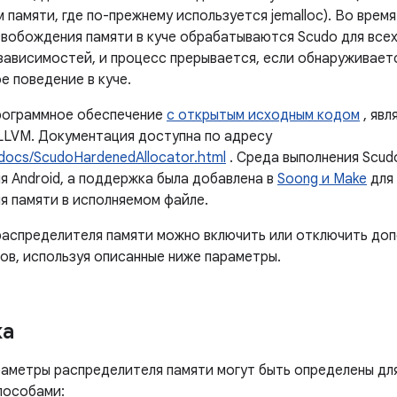
памяти, где по-прежнему используется jemalloc). Во врем
свобождения памяти в куче обрабатываются Scudo для всех
зависимостей, и процесс прерывается, если обнаруживает
е поведение в куче.
рограммное обеспечение
с открытым исходным кодом
, яв
 LLVM. Документация доступна по адресу
g/docs/ScudoHardenedAllocator.html
. Среда выполнения Scud
 Android, а поддержка была добавлена ​​в
Soong и Make
для
я памяти в исполняемом файле.
распределителя памяти можно включить или отключить доп
ов, используя описанные ниже параметры.
ка
аметры распределителя памяти могут быть определены дл
пособами: