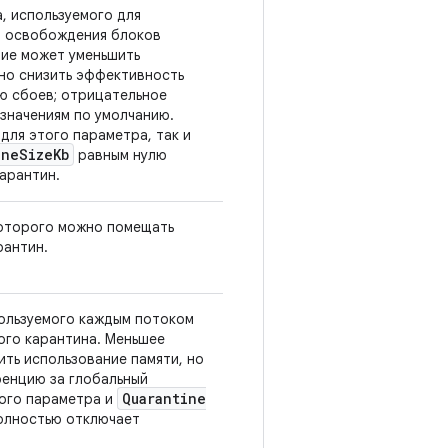
а, используемого для
о освобождения блоков
ние может уменьшить
 но снизить эффективность
ю сбоев; отрицательное
 значениям по умолчанию.
 для этого параметра, так и
ine
Size
Kb
равным нулю
арантин.
 которого можно помещать
рантин.
пользуемого каждым потоком
ого карантина. Меньшее
ить использование памяти, но
ренцию за глобальный
Quarantine
того параметра и
олностью отключает