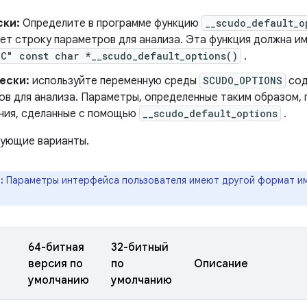
ски:
Определите в программе функцию
__scudo_default_o
ет строку параметров для анализа. Эта функция должна и
"C" const char *__scudo_default_options()
.
ески:
используйте переменную среды
SCUDO_OPTIONS
сод
ов для анализа. Параметры, определенные таким образом,
ния, сделанные с помощью
__scudo_default_options
.
ующие варианты.
:
Параметры интерфейса пользователя имеют другой формат им
64-битная
32-битный
версия по
по
Описание
умолчанию
умолчанию