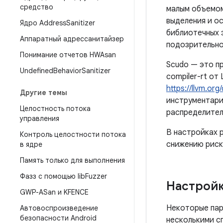
средство
малым объемом 
выделения и о
Ядро Address
Sanitizer
библиотечных 
Аппаратный адрессанитайзер
подозрительно
Понимание отчетов HWAsan
Scudo — это п
Undefined
Behavior
Sanitizer
compiler-rt от
https://llvm.or
Другие темы
инструментария
Целостность потока
распределител
управления
В настройках 
Контроль целостности потока
снижению риск
в ядре
Память только для выполнения
Фазз с помощью lib
Fuzzer
Настрой
GWP-ASan и KFENCE
Некоторые пар
Автовоспроизведение
безопасности Android
несколькими с