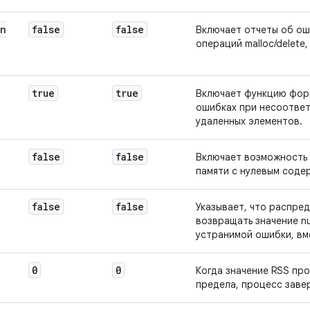
on
false
false
Включает отчеты об ош
операций malloc/delete, 
true
true
Включает функцию фор
ошибках при несоответ
удаленных элементов.
false
false
Включает возможность
памяти с нулевым соде
false
false
Указывает, что распре
возвращать значение nu
устранимой ошибки, вм
0
0
Когда значение RSS пр
предела, процесс заве