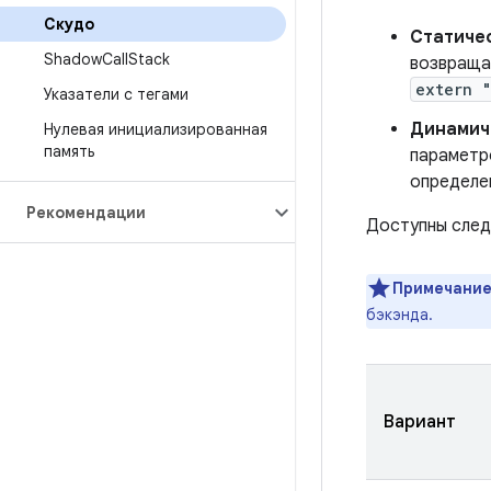
Скудо
Статиче
Shadow
Call
Stack
возвраща
extern 
Указатели с тегами
Динамич
Нулевая инициализированная
память
параметр
определе
Рекомендации
Доступны след
Примечание
бэкэнда.
Вариант