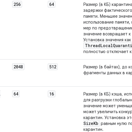
256
64
Размер (в КБ) карантин
задержки фактическог
памяти. Меньшее значе
использование памяти,
мер по предотвращени
значение возвращает к
Установка значения как
Thread
Local
Quarant
полностью отключает к
2048
512
Размер (в байтах), до
фрагменты данных в ка
l
64
16
Размер (в КБ) кэша, ис
для разгрузки глобальн
значение может уменьш
может увеличить конку
карантин. Установка э
Size
Kb
равным нулю п
карантин.