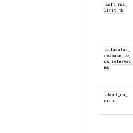
soft
_
rss
_
limit
_
mb
allocator
_
release
_
to
_
os
_
interval
ms
abort
_
on
_
error