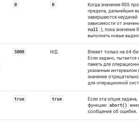
0
0
Когда значение RSS пр
предела, дальнейшие в
завершаются неудачей
зависимости от значен
null
), пока значение 
выполнять новые выдел
5000
Н/Д
Влияет только на 64-б
Если задано, пытается
_
память для операционно
указанным интервалом (
значение отрицательно
для операционной сист
true
true
Если эта опция задана,
abort(
)
функцию
вме
сообщения об ошибке.