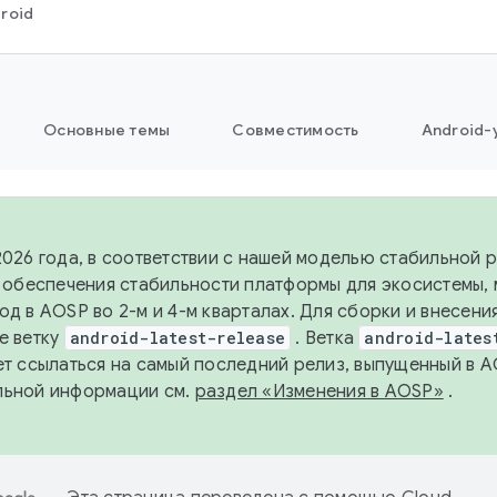
roid
Основные темы
Совместимость
Android-
2026 года, в соответствии с нашей моделью стабильной
я обеспечения стабильности платформы для экосистемы,
од в AOSP во 2-м и 4-м кварталах. Для сборки и внесени
е ветку
android-latest-release
. Ветка
android-lates
ет ссылаться на самый последний релиз, выпущенный в A
льной информации см.
раздел «Изменения в AOSP»
.