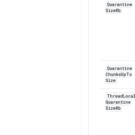
Quarantine
Size
Kb
Quarantine
Chunks
Up
To
Size
Thread
Loca
Quarantine
Size
Kb