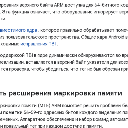
ирования верхнего байта ARM доступна для 64-битного ко
. Эта функция означает, что оборудование игнорирует вер
ти.
вместимого ядра
, которое правильно обрабатывает помеч
з пользовательского пространства. Общие ядра Android вер
бходимые
исправления TBI
.
оддержкой TBI в ядре динамически обнаруживаются во врем
еализации, вставляется в верхний байт указателя для все
тся проверка, чтобы убедиться, что тег не был обрезан п
ть расширения маркировки памяти
ркировки памяти (MTE) ARM помогает решить проблемы бе
ем
пометки
56-59-го адресных битов каждого выделения пам
ременных. Аппаратное обеспечение и набор команд автома
и правильный тег при каждом доступе к памяти.