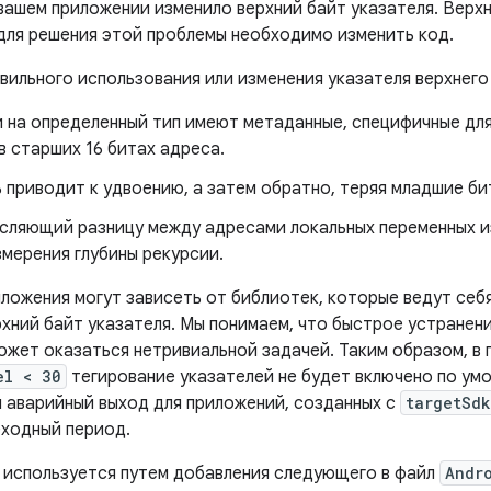
вашем приложении изменило верхний байт указателя. Верх
 для решения этой проблемы необходимо изменить код.
вильного использования или изменения указателя верхнего
и на определенный тип имеют метаданные, специфичные дл
в старших 16 битах адреса.
 приводит к удвоению, а затем обратно, теряя младшие би
исляющий разницу между адресами локальных переменных из
мерения глубины рекурсии.
ложения могут зависеть от библиотек, которые ведут себя
рхний байт указателя. Мы понимаем, что быстрое устранен
ожет оказаться нетривиальной задачей. Таким образом, в
el < 30
тегирование указателей не будет включено по ум
 аварийный выход для приложений, созданных с
targetSd
еходный период.
 используется путем добавления следующего в файл
Andr