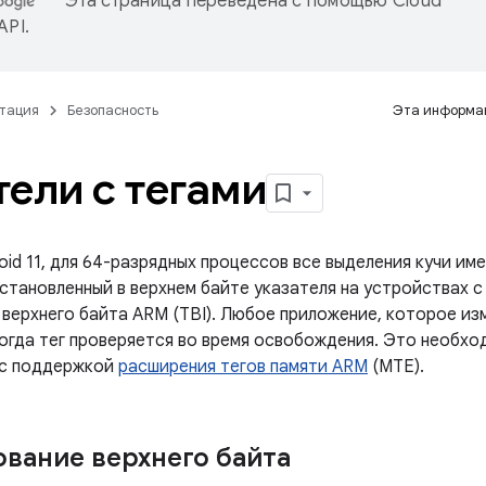
Эта страница переведена с помощью
Cloud
 API
.
тация
Безопасность
Эта информац
тели с тегами
oid 11, для 64-разрядных процессов все выделения кучи им
установленный в верхнем байте указателя на устройствах 
верхнего байта ARM (TBI). Любое приложение, которое изм
когда тег проверяется во время освобождения. Это необхо
 с поддержкой
расширения тегов памяти ARM
(MTE).
вание верхнего байта