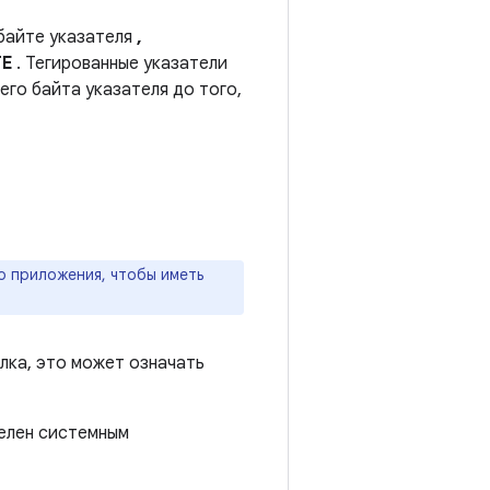
 байте указателя
,
TE
. Тегированные указатели
го байта указателя до того,
 приложения, чтобы иметь
лка, это может означать
делен системным