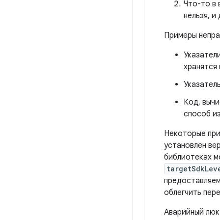
Что-то в 
нельзя, и
Примеры непра
Указател
хранятся 
Указатель
Код, выч
способ из
Некоторые при
установлен ве
библиотеках м
targetSdkLev
предоставляем
облегчить пер
Аварийный люк