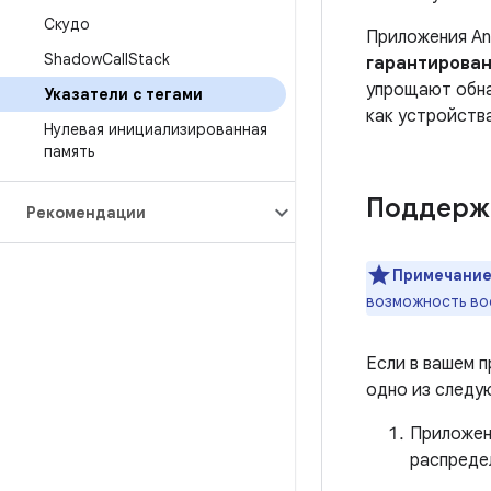
Скудо
Приложения An
Shadow
Call
Stack
гарантирован
упрощают обна
Указатели с тегами
как устройств
Нулевая инициализированная
память
Поддержк
Рекомендации
Примечание
возможность во
Если в вашем 
одно из следу
Приложен
распреде