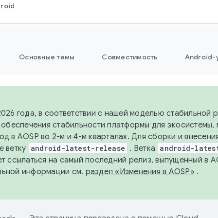
roid
Основные темы
Совместимость
Android-
2026 года, в соответствии с нашей моделью стабильной
я обеспечения стабильности платформы для экосистемы,
од в AOSP во 2-м и 4-м кварталах. Для сборки и внесени
е ветку
android-latest-release
. Ветка
android-lates
ет ссылаться на самый последний релиз, выпущенный в A
льной информации см.
раздел «Изменения в AOSP»
.