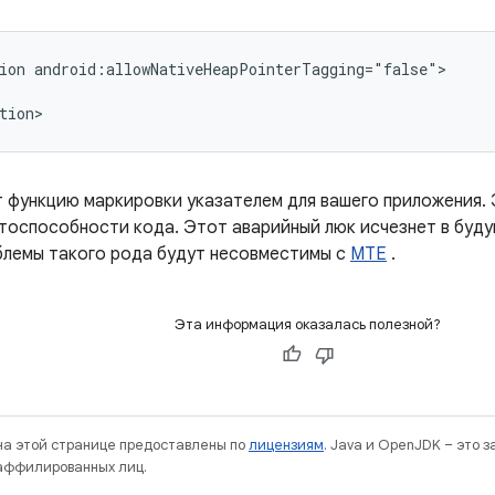
ion android:allowNativeHeapPointerTagging="false">

tion>
 функцию маркировки указателем для вашего приложения.
тоспособности кода. Этот аварийный люк исчезнет в будущ
блемы такого рода будут несовместимы с
MTE
.
Эта информация оказалась полезной?
 на этой странице предоставлены по
лицензиям
. Java и OpenJDK – это 
 аффилированных лиц.