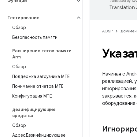
Функции
Translation
Тестирование
Обзор
AOSP
Докумен
Безопасность памяти
Указа
Расширение тегов памяти
Arm
Обзор
Начиная с Andr
Поддержка загрузчика MTE
реализацией, 
Понимание отчетов MTE
игнорирования 
закрывается, 
Конфигурация МТЕ
оборудования
дезинфицирующие
средства
Обзор
Игнориро
АдресДезинфицирующее