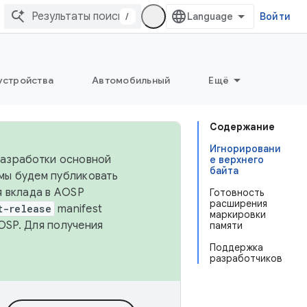
/
Войти
устройства
Автомобильный
Ещё
Содержание
Игнорировани
 разработки основной
е верхнего
байта
 мы будем публиковать
я вклада в AOSP
Готовность
расширения
t-release
manifest
маркировки
OSP. Для получения
памяти
Поддержка
разработчиков