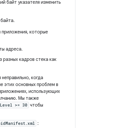
ний байт указателя изменить
 байта.
я приложения, которые
ты адреса.
 разных кадров стека как
 неправильно, когда
ие этих основных проблем в
 приложениях, использующих
олчанию. Мы также
kLevel >= 30
чтобы
oidManifest.xml
: