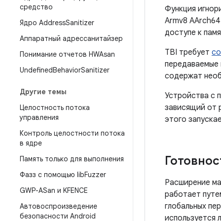
средство
Функция игнор
Armv8 AArch64
Ядро Address
Sanitizer
доступе к памя
Аппаратный адрессанитайзер
TBI требует
со
Понимание отчетов HWAsan
передаваемые и
Undefined
Behavior
Sanitizer
содержат нео
Другие темы
Устройства с п
зависящий от р
Целостность потока
управления
этого запускае
Контроль целостности потока
в ядре
Готовнос
Память только для выполнения
Фазз с помощью lib
Fuzzer
Расширение ма
GWP-ASan и KFENCE
работает пут
глобальных пе
Автовоспроизведение
безопасности Android
используется л