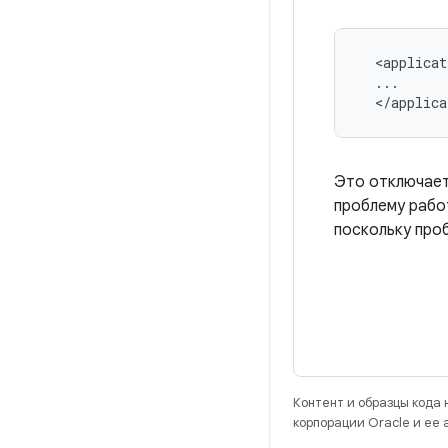
  <applicat
  ...

  </applica
Это отключает
проблему рабо
поскольку про
Контент и образцы кода
корпорации Oracle и ее