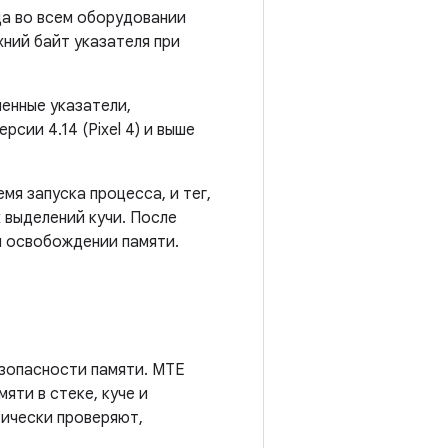
да во всем оборудовании
хний байт указателя при
енные указатели,
сии 4.14 (Pixel 4) и выше
я запуска процесса, и тег,
х выделений кучи. После
ри освобождении памяти.
зопасности памяти. MTE
яти в стеке, куче и
тически проверяют,