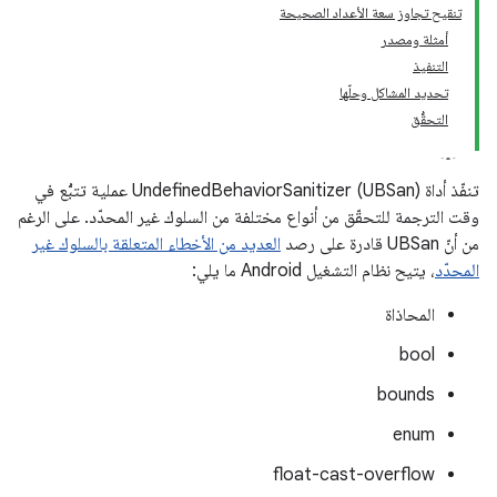
تنقيح تجاوز سعة الأعداد الصحيحة
أمثلة ومصدر
التنفيذ
تحديد المشاكل وحلّها
التحقُّق
تنفّذ أداة UndefinedBehaviorSanitizer (UBSan) عملية تتبُّع في
وقت الترجمة للتحقّق من أنواع مختلفة من السلوك غير المحدّد. على الرغم
من أنّ UBSan قادرة على رصد
العديد من الأخطاء المتعلقة بالسلوك غير
المحدّد
، يتيح نظام التشغيل Android ما يلي:
المحاذاة
bool
bounds
enum
float-cast-overflow