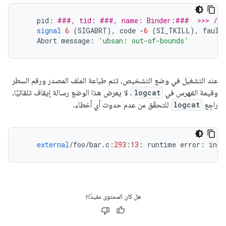
pid
:
###, tid: ###, name: Binder:###  >>> /sy
signal
6
(
SIGABRT
),
code
-
6
(
SI_TKILL
),
fault
Abort
message
:
'ubsan: out-of-bounds'
عند التشغيل في وضع التشخيص، تتم طباعة الملف المصدر ورقم السطر
وقيمة الفهرس في
logcat
. لا يعرض هذا الوضع رسالة إيقاف تلقائيًا.
راجِع
logcat
للتحقّق من عدم حدوث أي أخطاء.
external
/
foo
/
bar
.
c
:
293
:
13
:
runtime
error
:
inde
هل كان المحتوى مفيدًا؟