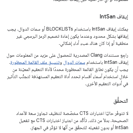
إيقاف Int
San
يمكنك إيقاف IntSan باستخدام BLOCKLISTs أو سمات الدوال. يجب
إيقافها بشكل محدود وعندما يكون إعادة تصميم الرمز البرمجي غير
منطقية أو إذا كان هناك عبء أداء إشكالي.
راجِع مستندات Clang المصدرية للحصول على مزيد من المعلومات حول
إيقاف IntSan باستخدام
سمات الدوال
و
تنسيق ملف القائمة المحظورة
.
يجب أن يكون نطاق القائمة المحظورة محددًا لأداة التعقيم المعيّنة من
خلال استخدام أسماء أقسام تحدد أداة التعقيم المستهدَفة لتجنُّب التأثير
في أدوات التعقيم الأخرى.
التحقُّق
لا تتوفّر حاليًا اختبارات CTS مخصّصة لتنظيف تجاوز سعة الأعداد
الصحيحة. بدلاً من ذلك، تأكَّد من اجتياز اختبارات CTS مع تفعيل
IntSan أو بدون تفعيله للتحقّق من أنّها لا تؤثّر في الجهاز.