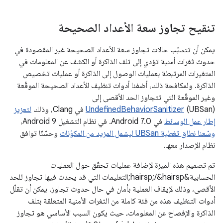
تنقيح تجاوز سعة الأعداد الصحيحة
يمكن أن تتسبّب حالات تجاوز سعة الأعداد الصحيحة غير المقصودة في
حدوث ثغرات أمنية تؤدي إلى تلف الذاكرة أو الكشف عن المعلومات في
المتغيرات المرتبطة بعمليات الوصول إلى الذاكرة أو عمليات تخصيص
الذاكرة. ولمكافحة ذلك، أضفنا أدوات تنظيف الأعداد الصحيحة الموقّعة
وغير الموقّعة التي تتجاوز الحد الأقصى إلى
(UBSan) في Clang، وذلك
UndefinedBehaviorSanitizer
لتعزيز
إطار عمل الوسائط
في Android 7.0. في نظام التشغيل Android 9،
وسّعنا نطاق تغطية UBSan ليشمل المزيد من المكوّنات
وحسّنّا توافق
نظام الإصدار معها.
تم تصميم هذه الميزة لإضافة عمليات تحقّق حول العمليات
الحسابية&hairsp;/&hairsp;التعليمات التي قد يحدث فيها تجاوز للحد
الأقصى، وذلك لإيقاف العملية بأمان في حال حدوث تجاوز. يمكن أن تقلّل
أدوات التنظيف هذه من فئة كاملة من الثغرات الأمنية المتعلقة بتلف
الذاكرة والإفصاح عن المعلومات، حيث يكون السبب الأساسي هو تجاوز