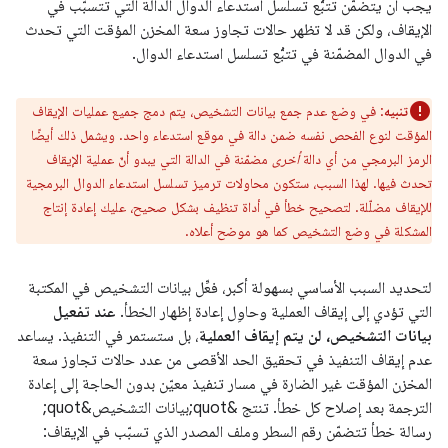
يجب أن يتضمّن تتبُّع تسلسل استدعاء الدوال الدالة التي تتسبّب في
الإيقاف، ولكن قد لا تظهر حالات تجاوز سعة المخزن المؤقت التي تحدث
في الدوال المضمّنة في تتبُّع تسلسل استدعاء الدوال.
تنبيه
: في وضع عدم جمع بيانات التشخيص، يتم دمج جميع عمليات الإيقاف
المؤقت لنوع الفحص نفسه ضمن دالة في موقع استدعاء واحد. ويشمل ذلك أيضًا
الرمز البرمجي من أي دالة
أخرى
مضمّنة في الدالة التي يبدو أنّ عملية الإيقاف
تحدث فيها. لهذا السبب، ستكون محاولات ترميز تسلسل استدعاء الدوال البرمجية
للإيقاف مضلّلة. لتصحيح خطأ في أداة تنظيف بشكل صحيح، عليك إعادة إنتاج
المشكلة في وضع التشخيص كما هو موضح أعلاه.
لتحديد السبب الأساسي بسهولة أكبر، فعِّل بيانات التشخيص في المكتبة
التي تؤدي إلى إيقاف العملية وحاوِل إعادة إظهار الخطأ.
عند تفعيل
بيانات التشخيص، لن يتم إيقاف العملية
، بل ستستمر في التنفيذ. يساعد
عدم إيقاف التنفيذ في تحقيق الحد الأقصى من عدد حالات تجاوز سعة
المخزن المؤقت غير الضارة في مسار تنفيذ معيّن بدون الحاجة إلى إعادة
الترجمة بعد إصلاح كل خطأ. تنتج &quot;بيانات التشخيص&quot;
رسالة خطأ تتضمّن رقم السطر وملف المصدر الذي تسبّب في الإيقاف: