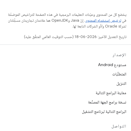
يخضع كل من المحتوى وعيّنات التعليمات البرمجية في هذه الصفحة للتراخيص الموضحّة
في
ترخيص استخدام المحتوى
. إنّ Java وOpenJDK هما علامتان تجاريتان مسجَّلتان
لشركة Oracle و/أو الشركات التابعة لها.
تاريخ التعديل الأخير: 2026-06-18 (حسب التوقيت العالمي المتفَّق عليه)
الإصدار
مستودع Android
المتطلّبات
التنزيل
معاينة البرامج الثنائية
نسخة برامج الجهة المصنِّعة
البرامج الثنائية لبرنامج التشغيل
التواصل