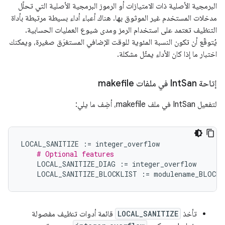
البرمجية الأصلية ذات الامتيازات أو الرموز البرمجية الأصلية التي تحلّل
مدخلات المستخدم غير الموثوق بها. هناك أعباء أداء بسيطة مرتبطة بأداة
التنظيف تعتمد على استخدام الرمز ومدى شيوع العمليات الحسابية.
يُتوقّع أن تكون النسبة المئوية للوقت الإضافي المستغرَق صغيرة، ويمكنك
اختبار ما إذا كان الأداء يمثّل مشكلة.
إتاحة Int
San في ملفات makefile
لتفعيل IntSan في ملف makefile، أضِف ما يلي:
LOCAL_SANITIZE
:=
integer_overflow
# Optional features
LOCAL_SANITIZE_DIAG
:=
integer_overflow
LOCAL_SANITIZE_BLOCKLIST
:=
modulename_BLOCKL
تأخذ
LOCAL_SANITIZE
قائمة أدوات تنظيف مفصولة