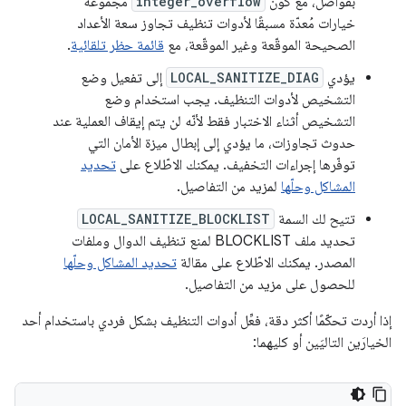
بفواصل، مع كون
integer_overflow
مجموعة
خيارات مُعدّة مسبقًا لأدوات تنظيف تجاوز سعة الأعداد
الصحيحة الموقّعة وغير الموقّعة، مع
قائمة حظر تلقائية
.
يؤدي
LOCAL_SANITIZE_DIAG
إلى تفعيل وضع
التشخيص لأدوات التنظيف. يجب استخدام وضع
التشخيص أثناء الاختبار فقط لأنّه لن يتم إيقاف العملية عند
حدوث تجاوزات، ما يؤدي إلى إبطال ميزة الأمان التي
توفّرها إجراءات التخفيف. يمكنك الاطّلاع على
تحديد
المشاكل وحلّها
لمزيد من التفاصيل.
تتيح لك السمة
LOCAL_SANITIZE_BLOCKLIST
تحديد ملف BLOCKLIST لمنع تنظيف الدوال وملفات
المصدر. يمكنك الاطّلاع على مقالة
تحديد المشاكل وحلّها
للحصول على مزيد من التفاصيل.
إذا أردت تحكّمًا أكثر دقة، فعِّل أدوات التنظيف بشكل فردي باستخدام أحد
الخيارَين التاليَين أو كليهما: