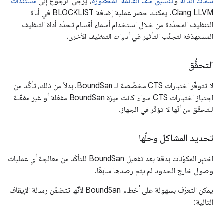
سمات الدالة
و
تنسيق ملف القائمة المحظورة
، يُرجى الرجوع إلى
مستندات
Clang LLVM. يمكنك حصر عملية إضافة BLOCKLIST في أداة
التنظيف المحدّدة من خلال استخدام أسماء أقسام تحدّد أداة التنظيف
المستهدَفة لتجنُّب التأثير في أدوات التنظيف الأخرى.
التحقُّق
لا تتوفّر اختبارات CTS مخصّصة لـ BoundSan. بدلاً من ذلك، تأكَّد من
اجتياز اختبارات CTS سواء كانت ميزة BoundSan مفعّلة أو غير مفعّلة
للتحقّق من أنّها لا تؤثّر في الجهاز.
تحديد المشاكل وحلّها
اختبِر المكوّنات بدقة بعد تفعيل BoundSan للتأكّد من معالجة أي عمليات
وصول خارج الحدود لم يتم رصدها سابقًا.
يمكن التعرّف بسهولة على أخطاء BoundSan لأنّها تتضمّن رسالة الإيقاف
التالية: