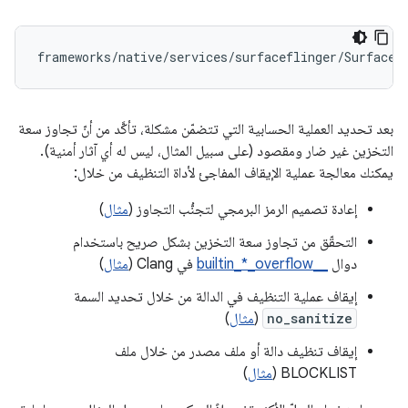
frameworks
/
native
/
services
/
surfaceflinger
/
SurfaceF
بعد تحديد العملية الحسابية التي تتضمّن مشكلة، تأكَّد من أنّ تجاوز سعة
التخزين غير ضار ومقصود (على سبيل المثال، ليس له أي آثار أمنية).
يمكنك معالجة عملية الإيقاف المفاجئ لأداة التنظيف من خلال:
إعادة تصميم الرمز البرمجي لتجنُّب التجاوز (
مثال
)
التحقّق من تجاوز سعة التخزين بشكل صريح باستخدام
دوال
__builtin_*_overflow
في Clang (
مثال
)
إيقاف عملية التنظيف في الدالة من خلال تحديد السمة
no_sanitize
(
مثال
)
إيقاف تنظيف دالة أو ملف مصدر من خلال ملف
BLOCKLIST (
مثال
)