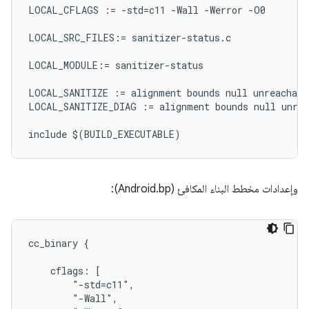
LOCAL_CFLAGS := -std=c11 -Wall -Werror -O0

LOCAL_SRC_FILES:= sanitizer-status.c

LOCAL_MODULE:= sanitizer-status

LOCAL_SANITIZE := alignment bounds null unreachable
LOCAL_SANITIZE_DIAG := alignment bounds null unrea
وإعدادات مخطط البناء المكافئ (Android.bp):
cc_binary {

    cflags: [

        "-std=c11",

        "-Wall",
