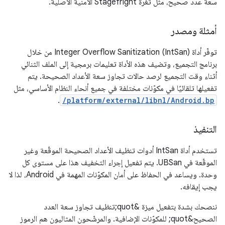
سعة عدد صحيح، مثل ثغرة Stagefright الأمنية الأصلية.
أمثلة ومصدر
توفّر أداة Integer Overflow Sanitization (IntSan) من خلال
برنامج التجميع، وتضيف هذه الأداة تعليمات برمجية إلى الملف الثنائي
أثناء وقت التجميع لرصد حالات تجاوز سعة الأعداد الصحيحة. يتم
تفعيلها تلقائيًا في مكوّنات مختلفة في جميع أنحاء النظام الأساسي، مثل
.
/platform/external/libnl/Android.bp
التنفيذ
تستخدم أداة IntSan أدوات تنظيف الأعداد الصحيحة الموقّعة وغير
الموقّعة في UBSan. يتم تفعيل إجراء التخفيف هذا على مستوى كل
وحدة. ويساعد في الحفاظ على أمان المكوّنات المهمة في Android، لذا لا
يجب إيقافه.
ننصحك بشدة بتفعيل ميزة &quot;تنظيف تجاوز سعة العدد
الصحيح&quot; للمكوّنات الإضافية. والمرشّحون المثاليون هم الرموز