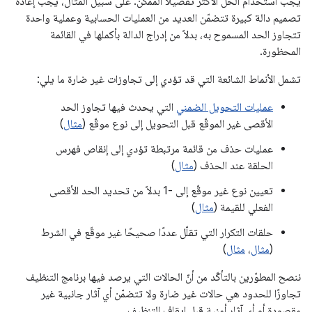
يجب استخدام الحلّ الأكثر تفصيلاً الممكن. على سبيل المثال، يجب إعادة
تصميم دالة كبيرة تتضمّن العديد من العمليات الحسابية وعملية واحدة
تتجاوز الحد المسموح به، بدلاً من إدراج الدالة بأكملها في القائمة
المحظورة.
تشمل الأنماط الشائعة التي قد تؤدي إلى تجاوزات غير ضارة ما يلي:
عمليات التحويل الضمني
التي يحدث فيها تجاوز الحد
الأقصى غير الموقّع قبل التحويل إلى نوع موقّع (
مثال
)
عمليات حذف من قائمة مرتبطة تؤدي إلى إنقاص فهرس
الحلقة عند الحذف (
مثال
)
تعيين نوع غير موقّع إلى -1 بدلاً من تحديد الحد الأقصى
الفعلي للقيمة (
مثال
)
حلقات التكرار التي تقلّل عددًا صحيحًا غير موقّع في الشرط
(
مثال
،
مثال
)
ننصح المطوّرين بالتأكّد من أنّ الحالات التي يرصد فيها برنامج التنظيف
تجاوزًا للحدود هي حالات غير ضارة ولا تتضمّن أي آثار جانبية غير
مقصودة أو أي آثار أمنية قبل إيقاف التنظيف.