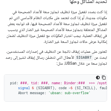
تحديد المشاكل وحلّها
إذا كنت بصدد تفعيل ميزة تنظيف تجاوز سعة الأعداد الصحيحة في
مكونات جديدة، أو إذا كنت تعتمد على مكتبات النظام الأساسي التي تم
تفعيل ميزة تنظيف تجاوز سعة الأعداد الصحيحة فيها، قد تواجه بعض
المشاكل المتعلقة بتجاوز سعة الأعداد الصحيحة غير الضار الذي يتسبب
في إيقاف العملية. يجب اختبار المكوّنات مع تفعيل ميزة التنظيف لضمان
إمكانية عرض حالات تجاوز السعة غير الضارة.
للعثور على عمليات إيقاف ناتجة عن التنظيف في إصدارات المستخدمين،
ابحث عن
SIGABRT
الأعطال التي تتضمّن رسائل إيقاف تشير إلى رصد
تجاوز سعة من خلال UBSan، مثل:
pid
:
###, tid: ###, name: Binder:###  >>> /system
signal
6
(
SIGABRT
),
code
-
6
(
SI_TKILL
),
fault
Abort
message
:
'ubsan: sub-overflow'