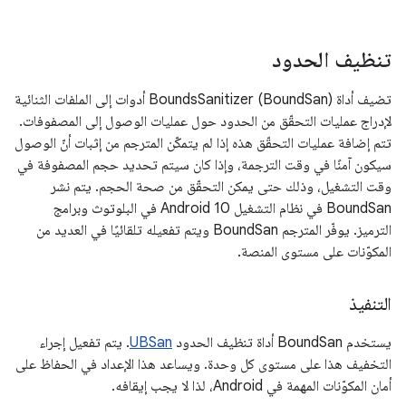
تنظيف الحدود
تضيف أداة BoundsSanitizer (BoundSan) أدوات إلى الملفات الثنائية
لإدراج عمليات التحقّق من الحدود حول عمليات الوصول إلى المصفوفات.
تتم إضافة عمليات التحقّق هذه إذا لم يتمكّن المترجم من إثبات أنّ الوصول
سيكون آمنًا في وقت الترجمة، وإذا كان سيتم تحديد حجم المصفوفة في
وقت التشغيل، وذلك حتى يمكن التحقّق من صحة الحجم. يتم نشر
BoundSan في نظام التشغيل Android 10 في البلوتوث وبرامج
الترميز. يوفّر المترجم BoundSan ويتم تفعيله تلقائيًا في العديد من
المكوّنات على مستوى المنصة.
التنفيذ
يستخدم BoundSan أداة تنظيف الحدود
UBSan
. يتم تفعيل إجراء
التخفيف هذا على مستوى كل وحدة. ويساعد هذا الإعداد في الحفاظ على
أمان المكوّنات المهمة في Android، لذا لا يجب إيقافه.