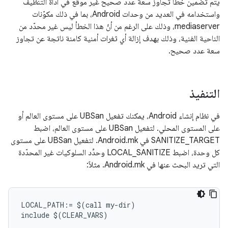
يتم تضمين خطأ تجاوز سعة عدد صحيح غير موقّع في أداة التنظيف
واستخدامه في العديد من وحدات Android، بما في ذلك مكوّنات
mediaserver، وذلك على الرغم من أنّ هذا الخطأ ليس غير محدّد من
الناحية الفنية، وذلك بهدف إزالة أي ثغرات أمنية كامنة ناتجة عن تجاوز
سعة عدد صحيح.
التنفيذ
في نظام إنشاء Android، يمكنك تفعيل UBSan على مستوى العالم أو
على المستوى المحلي. لتفعيل UBSan على مستوى العالم، اضبط
SANITIZE_TARGET في Android.mk. لتفعيل UBSan على مستوى
كل وحدة، اضبط LOCAL_SANITIZE وحدِّد السلوكيات غير المحدّدة
التي تريد البحث عنها في Android.mk. مثلاً:
LOCAL_PATH:= $(call my-dir)

include $(CLEAR_VARS)
