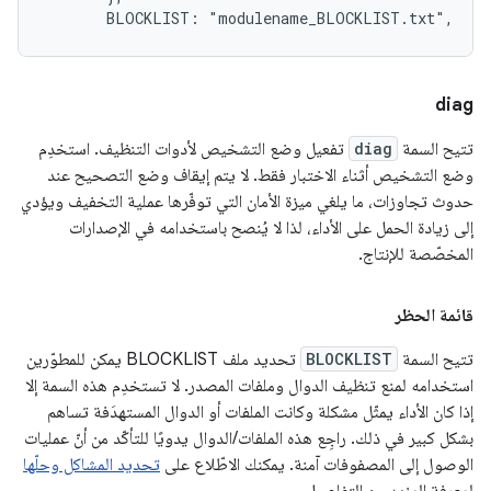
       BLOCKLIST: "modulename_BLOCKLIST.txt",
diag
تتيح السمة
diag
تفعيل وضع التشخيص لأدوات التنظيف. استخدِم
وضع التشخيص أثناء الاختبار فقط. لا يتم إيقاف وضع التصحيح عند
حدوث تجاوزات، ما يلغي ميزة الأمان التي توفّرها عملية التخفيف ويؤدي
إلى زيادة الحمل على الأداء، لذا لا يُنصح باستخدامه في الإصدارات
المخصّصة للإنتاج.
قائمة الحظر
تتيح السمة
BLOCKLIST
تحديد ملف BLOCKLIST يمكن للمطوّرين
استخدامه لمنع تنظيف الدوال وملفات المصدر. لا تستخدِم هذه السمة إلا
إذا كان الأداء يمثّل مشكلة وكانت الملفات أو الدوال المستهدَفة تساهم
بشكل كبير في ذلك. راجِع هذه الملفات/الدوال يدويًا للتأكّد من أنّ عمليات
الوصول إلى المصفوفات آمنة. يمكنك الاطّلاع على
تحديد المشاكل وحلّها