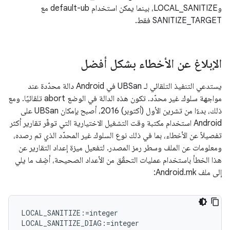
وLOCAL_SANITIZE، بينما يمكن استخدام default-ub مع
SANITIZE_TARGET فقط.
الإبلاغ عن الأخطاء بشكل أفضل
يستدعي التنفيذ التلقائي لـ UBSan في Android دالة محدّدة عند
مواجهة سلوك غير محدّد. تكون هذه الدالة في الوضع abort تلقائيًا. ومع
ذلك، بدءًا من تشرين الأول (أكتوبر) 2016، أصبح بإمكان UBSan على
Android استخدام مكتبة وقت التشغيل الاختيارية التي توفّر تقارير أكثر
تفصيلاً عن الأخطاء، بما في ذلك نوع السلوك غير المحدّد الذي تم رصده،
ومعلومات عن الملف وسطر رمز المصدر. لتفعيل ميزة إعداد التقارير عن
هذا الخطأ باستخدام عمليات التحقّق من الأعداد الصحيحة، أضِف ما يلي
إلى ملف Android.mk:
LOCAL_SANITIZE:=integer
