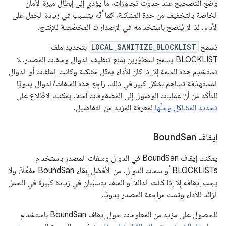
وضع التصحيح عند حدوث تجاوزات، ما يؤدي إلى إبطال ميزة الأمان
الخاصة بالتخفيف من حدة المشكلة، كما أنّه يتسبب في زيادة الحمل على
الأداء، لذا لا يُنصح باستخدامه في الإصدارات المخصّصة للإنتاج.
تسمح
LOCAL_SANITIZE_BLOCKLIST
بتحديد ملف
BLOCKLIST يسمح للمطوّرين بمنع تنظيف الدوال وملفات المصدر. لا
تستخدِم هذه السمة إلا إذا كان الأداء يمثّل مشكلة وكانت الملفات أو الدوال
المستهدَفة تساهم بشكل كبير في ذلك. راجِع هذه الملفات/الدوال يدويًا
للتأكّد من أنّ عمليات الوصول إلى المصفوفات آمنة. يمكنك الاطّلاع على
تحديد المشاكل وحلّها
لمعرفة المزيد من التفاصيل.
إيقاف Bound
San
يمكنك إيقاف BoundSan في الدوال وملفات المصدر باستخدام
BLOCKLISTs أو سمات الدوال. من الأفضل إبقاء BoundSan مفعَّلاً، ولا
يجب إيقافه إلا إذا كانت الدالة أو الملف يتسبّبان في زيادة كبيرة في الحمل
الزائد للأداء وتمت مراجعة المصدر يدويًا.
للحصول على مزيد من المعلومات حول إيقاف BoundSan باستخدام