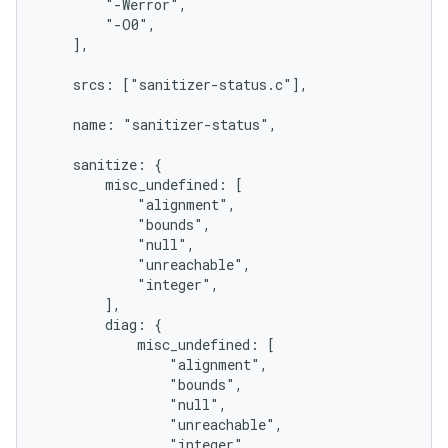
        "-Werror",

        "-O0",

    ],

    srcs: ["sanitizer-status.c"],

    name: "sanitizer-status",

    sanitize: {

        misc_undefined: [

            "alignment",

            "bounds",

            "null",

            "unreachable",

            "integer",

        ],

        diag: {

            misc_undefined: [

                "alignment",

                "bounds",

                "null",

                "unreachable",

                "integer",
