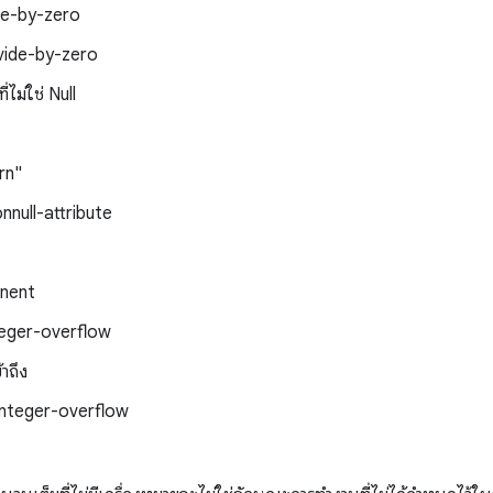
de-by-zero
ivide-by-zero
ี่ไม่ใช่ Null
urn"
nnull-attribute
onent
teger-overflow
้าถึง
integer-overflow