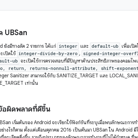
ัด UBSan
 ยังมีทางลัด 2 รายการ ได้แก่
integer
และ
default-ub
เพื่อเปิ
จะเปิดใช้
integer-divide-by-zero
,
signed-integer-overf
ault-ub
จะเปิดใช้การตรวจสอบที่มีปัญหาด้านประสิทธิภาพของคอมไพเล
o, return, returns-nonnull-attribute, shift-exponen
eger Sanitizer สามารถใช้กับ SANITIZE_TARGET และ LOCAL_SANITI
ZE_TARGET เท่านั้น
อผิดพลาดที่ดีขึ้น
UBSan เริ่มต้นของ Android จะเรียกใช้ฟังก์ชันที่ระบุเมื่อพบลักษณะการทำ
 อย่างไรก็ตาม ตั้งแต่เดือนตุลาคม 2016 เป็นต้นมา UBSan ใน Android มีไลบร
ที่ละเอียดยิ่งขึ้น รวมถึงประเภทของลักษณะการทำงานที่ไม่ได้กำหนด ที่