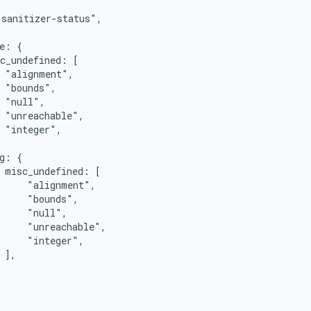
sanitizer-status",

e: {

c_undefined: [

 "alignment",

 "bounds",

 "null",

 "unreachable",

 "integer",

g: {

 misc_undefined: [

     "alignment",

     "bounds",

     "null",

     "unreachable",

     "integer",

 ],
