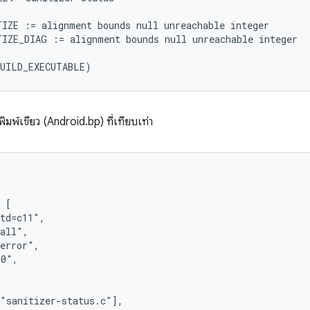
IZE := alignment bounds null unreachable integer

IZE_DIAG := alignment bounds null unreachable integer

พ์เขียว (Android.bp) ที่เทียบเท่า
 [

td=c11",

all",

error",

0",

"sanitizer-status.c"],
