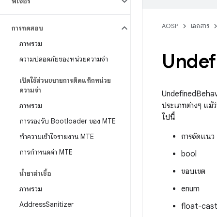
ฟีเจอร์
AOSP
เอกสาร
การทดสอบ
ภาพรวม
Undef
ความปลอดภัยของหน่วยความจำ
เปิดใช้ส่วนขยายการติดแท็กหน่วย
ความจำ
UndefinedBehavi
ประเภทต่างๆ แม้
ภาพรวม
ไปนี้
การรองรับ Bootloader ของ MTE
การจัดแนว
ทําความเข้าใจรายงาน MTE
การกำหนดค่า MTE
bool
ขอบเขต
น้ำยาฆ่าเชื้อ
enum
ภาพรวม
Address
Sanitizer
float-cas