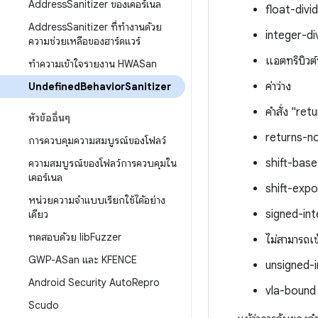
Address
Sanitizer ของเคอร์เนล
float-divi
Address
Sanitizer ที่ทำงานด้วย
integer-d
ความช่วยเหลือของฮาร์ดแวร์
แอตทริบิวต์ท
ทําความเข้าใจรายงาน HWASan
ค่าว่าง
Undefined
Behavior
Sanitizer
คำสั่ง "ret
หัวข้ออื่นๆ
returns-no
การควบคุมความสมบูรณ์ของโฟลว์
shift-base
ความสมบูรณ์ของโฟลว์การควบคุมใน
เคอร์เนล
shift-exp
หน่วยความจําแบบเรียกใช้ได้อย่าง
signed-in
เดียว
ทดสอบด้วย lib
Fuzzer
ไม่สามารถเข
GWP-ASan และ KFENCE
unsigned-
Android Security Auto
Repro
vla-bound
Scudo