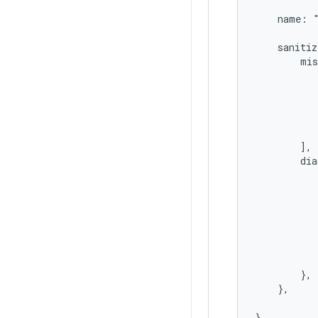
    name: "
    sanitiz
        mis
           
           
           
           
           
        ],

        dia
           
           
           
           
           
           
           
        },

    },
