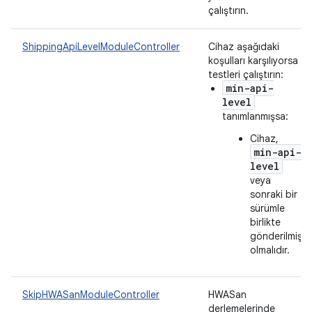
çalıştırın.
ShippingApiLevelModuleController
Cihaz aşağıdaki
koşulları karşılıyorsa
testleri çalıştırın:
min-api-
level
tanımlanmışsa:
Cihaz,
min-api-
level
veya
sonraki bir
sürümle
birlikte
gönderilmiş
olmalıdır.
SkipHWASanModuleController
HWASan
derlemelerinde