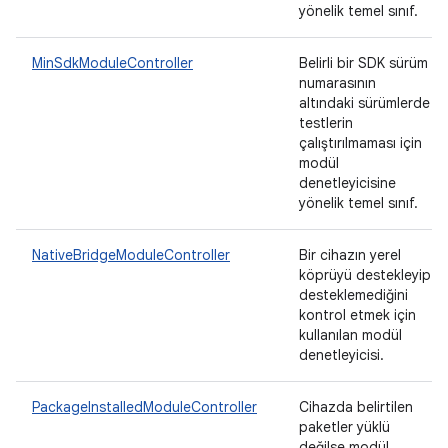
yönelik temel sınıf.
MinSdkModuleController
Belirli bir SDK sürüm
numarasının
altındaki sürümlerde
testlerin
çalıştırılmaması için
modül
denetleyicisine
yönelik temel sınıf.
NativeBridgeModuleController
Bir cihazın yerel
köprüyü destekleyip
desteklemediğini
kontrol etmek için
kullanılan modül
denetleyicisi.
PackageInstalledModuleController
Cihazda belirtilen
paketler yüklü
değilse modül