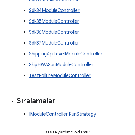
Sdk34ModuleController
Sdk35ModuleController
Sdk36ModuleController
Sdk37ModuleController
ShippingApiLevelModuleController
SkipHWASanModuleController
TestFailureModuleController
Sıralamalar
IModuleController.RunStrategy
Bu size yardımcı oldu mu?