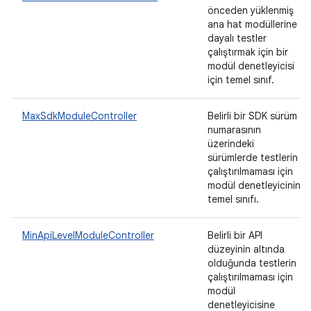
önceden yüklenmiş
ana hat modüllerine
dayalı testler
çalıştırmak için bir
modül denetleyicisi
için temel sınıf.
MaxSdkModuleController
Belirli bir SDK sürüm
numarasının
üzerindeki
sürümlerde testlerin
çalıştırılmaması için
modül denetleyicinin
temel sınıfı.
MinApiLevelModuleController
Belirli bir API
düzeyinin altında
olduğunda testlerin
çalıştırılmaması için
modül
denetleyicisine