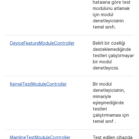
hatasına göre test
modülünü atlamak
için modül
denetleyicisinin
temel sınıfı.
DeviceFeatureModuleController
Belirli bir özelliği
desteklemediğinde
testleri çalıştırmayan
bir modül
denetleyicisi.
KernelTestModuleController
Bir modül
denetleyicisinin,
mimariyle
eşleşmediğinde
testleri
çalıştırmaması için
temel sınıf .
MainlineTestModuleController
Test edilen cihazda