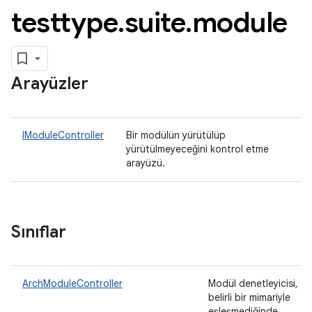
testtype
.
suite
.
module
Arayüzler
IModuleController
Bir modülün yürütülüp
yürütülmeyeceğini kontrol etme
arayüzü.
Sınıflar
ArchModuleController
Modül denetleyicisi,
belirli bir mimariyle
eşleşmediğinde