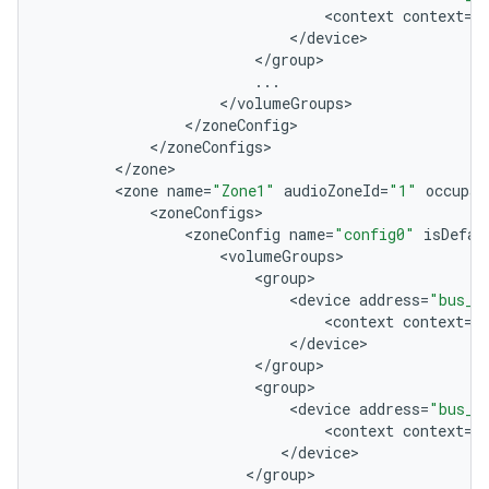
<
context
context
=
"
<
/
device
<
/
group
...
<
/
volumeGroups
<
/
zoneConfig
<
/
zoneConfigs
<
/
zone
<
zone
name
=
"Zone1"
audioZoneId
=
"1"
occupan
<
zoneConfigs
<
zoneConfig
name
=
"config0"
isDefau
<
volumeGroups
<
group
<
device
address
=
"bus_6
<
context
context
=
"
<
/
device
<
/
group
<
group
<
device
address
=
"bus_7
<
context
context
=
"
<
/
device
<
/
group