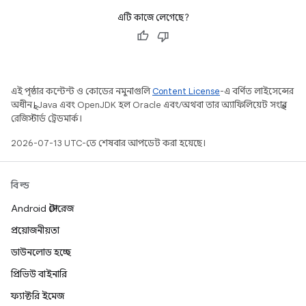
এটি কাজে লেগেছে?
এই পৃষ্ঠার কন্টেন্ট ও কোডের নমুনাগুলি
Content License
-এ বর্ণিত লাইসেন্সের
অধীনস্থ। Java এবং OpenJDK হল Oracle এবং/অথবা তার অ্যাফিলিয়েট সংস্থার
রেজিস্টার্ড ট্রেডমার্ক।
2026-07-13 UTC-তে শেষবার আপডেট করা হয়েছে।
বিল্ড
Android স্টোরেজ
প্রয়োজনীয়তা
ডাউনলোড হচ্ছে
প্রিভিউ বাইনারি
ফ্যাক্টরি ইমেজ