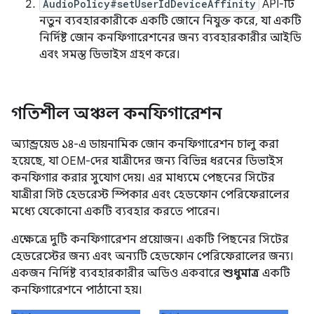
AudioPolicy#setUserIdDeviceAffinity
API-টি
নতুন ব্যবহারকারীকে একটি জোনে নিযুক্ত করে, যা একটি
নির্দিষ্ট জোন কনফিগারেশনের জন্য ব্যবহারকারীর আইডি
এবং সমস্ত ডিভাইস গ্রহণ করে।
গতিশীল অঞ্চল কনফিগারেশন
অ্যান্ড্রয়েড ১৪-এ ডায়নামিক জোন কনফিগারেশন চালু করা
হয়েছে, যা OEM-দের যাত্রীদের জন্য বিভিন্ন ধরনের ডিভাইস
কনফিগার করার সুযোগ দেয়। এর মাধ্যমে পেছনের সিটের
যাত্রীরা সিট হেডরেস্ট স্পিকার এবং হেডফোন পেরিফেরালের
মধ্যে যেকোনো একটি ব্যবহার করতে পারেন।
এক্ষেত্রে দুটি কনফিগারেশন প্রয়োজন। একটি পিছনের সিটের
হেডরেস্টের জন্য এবং অন্যটি হেডফোন পেরিফেরালের জন্য।
একজন নির্দিষ্ট ব্যবহারকারীর অডিও একবারে
শুধুমাত্র
একটি
কনফিগারেশনে পাঠানো হয়।