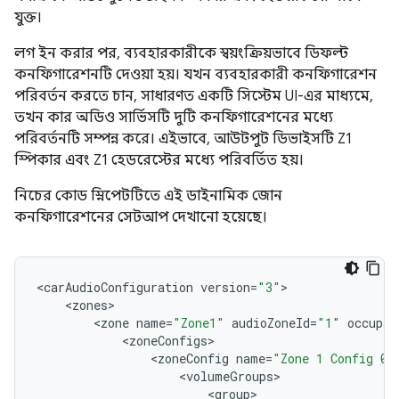
যুক্ত।
লগ ইন করার পর, ব্যবহারকারীকে স্বয়ংক্রিয়ভাবে ডিফল্ট
কনফিগারেশনটি দেওয়া হয়। যখন ব্যবহারকারী কনফিগারেশন
পরিবর্তন করতে চান, সাধারণত একটি সিস্টেম UI-এর মাধ্যমে,
তখন কার অডিও সার্ভিসটি দুটি কনফিগারেশনের মধ্যে
পরিবর্তনটি সম্পন্ন করে। এইভাবে, আউটপুট ডিভাইসটি Z1
স্পিকার এবং Z1 হেডরেস্টের মধ্যে পরিবর্তিত হয়।
নিচের কোড স্নিপেটটিতে এই ডাইনামিক জোন
কনফিগারেশনের সেটআপ দেখানো হয়েছে।
<
carAudioConfiguration
version
=
"3"
<
zones
<
zone
name
=
"Zone1"
audioZoneId
=
"1"
occupan
<
zoneConfigs
<
zoneConfig
name
=
"Zone 1 Config 0"
<
volumeGroups
<
group