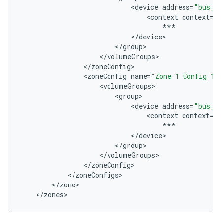
<
device
address
=
"bus_1
<
context
context
=
"
***
<
/
device
<
/
group
<
/
volumeGroups
<
/
zoneConfig
<
zoneConfig
name
=
"Zone 1 Config 1"
<
volumeGroups
<
group
<
device
address
=
"bus_1
<
context
context
=
"
***
<
/
device
<
/
group
<
/
volumeGroups
<
/
zoneConfig
<
/
zoneConfigs
<
/
zone
<
/
zones