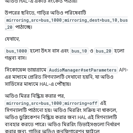
অডিও HAL-এ একটি সংকেত পাঠায়।
উপরের ছবিতে, গাড়ির অডিও পরিষেবাটি
mirroring_src=bus_1000;mirroring_dest=bus_10,bus
_20
পাঠাচ্ছে।
যেখানে,
bus_1000
হলো উৎস বাস এবং
bus_10
ও
bus_20
হলো
গন্তব্য বাস।
সিকোয়েন্স ডায়াগ্রামে
AudioManager#setParameters
API-
এর মাধ্যমে প্রেরিত সিগন্যালটি দেখানো হয়নি, যা অডিও
সার্ভিসের মাধ্যমে HAL-এ পৌঁছায়।
অডিও মিরর নিষ্ক্রিয় করার পর,
mirroring_src=bus_1000;mirroring=off
এই
সিগন্যালটি পাঠানো হয়। অডিও মিররিং সক্রিয় না থাকলে,
অডিও ডুপ্লিকেশন নিষ্ক্রিয় করার জন্য HAL এই সিগন্যালটি
ব্যবহার করতে পারে। অডিও মিররিং ডিভাইসগুলো নির্ধারণ
করার জন্য, গাড়ির অডিও কনফিগারেশন ফাইলে