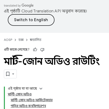
এই পৃষ্ঠাটি
Cloud Translation API
অনুবাদ করেছে।
AOSP
ডক্স
স্বয়ংচালিত
এটি কাজে লেগেছে?
মাল্টি-জোন অডিও রাউটিং
এই পৃষ্ঠায় যা যা আছে
মাল্টি-জোন অডিও
মাল্টি-জোন অডিও আর্কিটেকচার
গাড়ির অডিও কনফিগারেশন