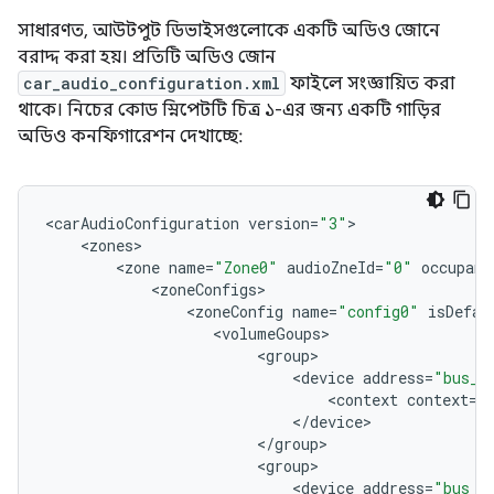
সাধারণত, আউটপুট ডিভাইসগুলোকে একটি অডিও জোনে
বরাদ্দ করা হয়। প্রতিটি অডিও জোন
car_audio_configuration.xml
ফাইলে সংজ্ঞায়িত করা
থাকে। নিচের কোড স্নিপেটটি চিত্র ১-এর জন্য একটি গাড়ির
অডিও কনফিগারেশন দেখাচ্ছে:
<
carAudioConfiguration
version
=
"3"
<
zones
<
zone
name
=
"Zone0"
audioZneId
=
"0"
occupant
<
zoneConfigs
<
zoneConfig
name
=
"config0"
isDefau
<
volumeGoups
<
group
<
device
address
=
"bus_1
<
context
context
=
"
<
/
device
<
/
group
<
group
<
device
address
=
"bus_2