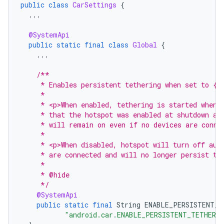
public
class
CarSettings
{
...
@SystemApi
public
static
final
class
Global
{
...
/**
     * Enables persistent tethering when set to {@
     *
     * <p>When enabled, tethering is started when 
     * that the hotspot was enabled at shutdown an
     * will remain on even if no devices are conne
     *
     * <p>When disabled, hotspot will turn off aut
     * are connected and will no longer persist th
     *
     * @hide
     */
@SystemApi
public
static
final
String
ENABLE_PERSISTENT_T
"android.car.ENABLE_PERSISTENT_TETHERI