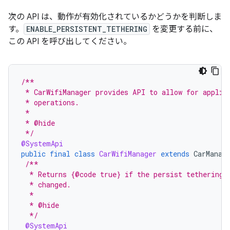
次の API は、動作が有効化されているかどうかを判断しま
す。
ENABLE_PERSISTENT_TETHERING
を変更する前に、
この API を呼び出してください。
/**
 * CarWifiManager provides API to allow for applic
 * operations.
 *
 * @hide
 */
@SystemApi
public
final
class
CarWifiManager
extends
CarManag
/**
  * Returns {@code true} if the persist tethering 
  * changed.
  *
  * @hide
  */
@SystemApi