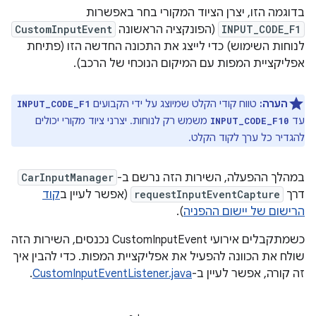
בדוגמה הזו, יצרן הציוד המקורי בחר באפשרות
INPUT_CODE_F1
(הפונקציה הראשונה
CustomInputEvent
לנוחות השימוש) כדי לייצג את התכונה החדשה הזו (פתיחת
אפליקציית המפות עם המיקום הנוכחי של הרכב).
הערה:
טווח קודי הקלט שמיוצג על ידי הקבועים
INPUT_CODE_F1
עד
משמש רק לנוחות. יצרני ציוד מקורי יכולים
INPUT_CODE_F10
להגדיר כל ערך לקוד הקלט.
במהלך ההפעלה, השירות הזה נרשם ב-
CarInputManager
דרך
requestInputEventCapture
(אפשר לעיין ב
קוד
הרישום של יישום ההפניה
).
כשמתקבלים אירועי CustomInputEvent נכנסים, השירות הזה
שולח את הכוונה להפעיל את אפליקציית המפות. כדי להבין איך
זה קורה, אפשר לעיין ב-
CustomInputEventListener.java
.