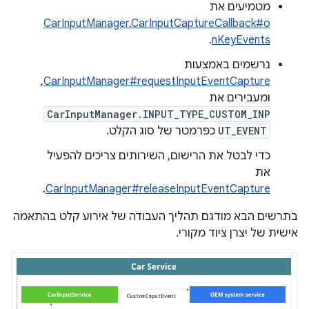
מטמיעים את
CarInputManager.CarInputCaptureCallback#o
.
nKeyEvents
נרשמים באמצעות
,
CarInputManager#requestInputEventCapture
ומעבירים את
CarInputManager.INPUT_TYPE_CUSTOM_INP
UT_EVENT
כפרמטר של סוג הקלט.
כדי לבטל את הרישום, השירותים צריכים להפעיל
את
.
CarInputManager#releaseInputEventCapture
בתרשים הבא מודגם תהליך העבודה של אירוע קלט בהתאמה
אישית של יצרן ציוד מקורי.