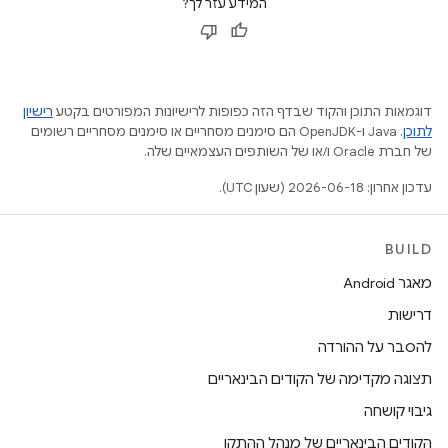
המידע עזר לך?
דוגמאות התוכן והקוד שבדף הזה כפופות לרישיונות המפורטים בקטע
רישיון
לתוכן
.‏ Java ו-OpenJDK הם סימנים מסחריים או סימנים מסחריים רשומים
של חברת Oracle ו/או של השותפים העצמאיים שלה.
עדכון אחרון: 2026-06-18 (שעון UTC).
BUILD
מאגר Android
דרישות
להסבר על ההורדה
תצוגה מקדימה של הקודים הבינאריים
גיבוי קושחה
הקודים הבינאריים של מנהל ההתקן