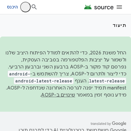
היכנס
תיעוד
החל משנת 2026, כדי להתאים למודל הפיתוח היציב שלנו
ולשמור על יציבות הפלטפורמה בסביבה העסקית,
נפרסם קוד מקור ב-AOSP ברבעון השני וברבעון הרביעי.
כדי ליצור ולתרום ל-AOSP, צריך להשתמש ב-
android-
latest-release
. הענף
android-latest-release
manifest תמיד יפנה לגרסה האחרונה שנדחפה ל-AOSP.
מידע נוסף זמין במאמר
שינויים ב-AOSP
.
‫Google משתמשת בטכנולוגיית AI כדי לתרגם תוכן