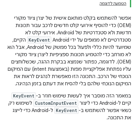
הטמעה לדוגמה
אפשר להשתמש בקלט מותאם אישית של יצרן ציוד מקורי
(OEM) כדי להוסיף אירועי קלט חדשים לרכב עבור תכונות
חדשות ולא סטנדרטיות של Android. אירועי קלט לא
סטנדרטיים לא ממופים על ידי Android
KeyEvent
הקיים,
שמיועד להיות כללי ולפעול בכל ממשק של Android, אבל הוא
לא מורחב כדי להטמיע תכונות ספציפיות ליצרן ציוד מקורי
(OEM). לדוגמה, כפתור שנמצא בבקרת ההגה, שכשלוחצים
עליו נפתחת אפליקציית מפות (באמצעות intent) עם המיקום
הנוכחי של הרכב. התכונה הזו מאפשרת לנהגים לראות את
המיקום הנוכחי שלהם בלי להסיח את דעתם בזמן הנהיגה.
במאמר הזה מוסבר איך לעשות שימוש חוזר ב-
KeyEvent
קיים ל-Android כדי ליצור
CustomInputEvent
לשימוש
רק
כשאי אפשר להשתמש ב-
KeyEvent
ל-Android כדי לייצג
את התכונה.