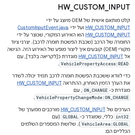
HW
_
CUSTOM
_
INPUT
קלט מותאם אישית של OEM מיוצג על ידי
HW_CUSTOM_INPUT
ועל ידי
.
CustomInputEvent.java
HW_CUSTOM_INPUT
הוא האירוע המקורי, שנוצר על ידי
החומרה של הרכב (שכבת הפשטת חומרה לרכב). יצרני ציוד
מקורי (OEM) קובעים איך ליצור מופע של האירוע הזה. הגישה
אל
HW_CUSTOM_INPUT
מוגדרת כ[לקריאה בלבד], עם
.
VehiclePropertyAccess:READ
כדי לוודא ששכבת הפשטת חומרה לרכב תמיד יכולה לשדר
את הערך הזמין האחרון, ההתראה
HW_CUSTOM_INPUT
מוגדרת כ-
ON_CHANGE
, עם
.
VehiclePropertyChangeMode:ON_CHANGE
הערכים של
HW_CUSTOM_INPUT
מורכבים ממערך של
int32
כללי, שמוגדר כ-
GLOBAL
(עם
VehicleArea:GLOBAL
). שלושת המספרים השלמים
הכלליים הם: