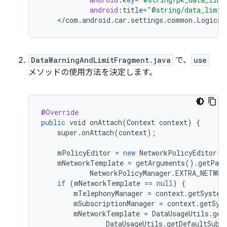
android
:
title
=
"@string/data_limit
<
/
com
.
android
.
car
.
settings
.
common
.
Logical
DataWarningAndLimitFragment.java
で、
use
メソッドの使用方法を決定します。
@Override
public
void
onAttach
(
Context
context
)
{
super
.
onAttach
(
context
);
mPolicyEditor
=
new
NetworkPolicyEditor
(
N
mNetworkTemplate
=
getArguments
().
getParc
NetworkPolicyManager
.
EXTRA_NETWOR
if
(
mNetworkTemplate
==
null
)
{
mTelephonyManager
=
context
.
getSystem
mSubscriptionManager
=
context
.
getSys
mNetworkTemplate
=
DataUsageUtils
.
get
DataUsageUtils
.
getDefaultSubs