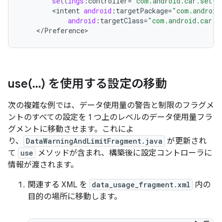
settings
:
controller
=
"com.android.car.setti
<
intent
android
:
targetPackage
=
"com.android
android
:
targetClass
=
"com.android.car.s
<
/
Preference
>
use(
.
.
.
) を使用する設定の移動
次の複雑な例では、データ使用量の警告と制限のフラグメ
ントのすべての設定を 1 つ上のレベルのデータ使用量フラ
グメントに移動させます。これによ
り、
DataWarningAndLimitFragment.java
が更新され
て
use
メソッドが含まれ、構築後に設定コントローラに
情報が渡されます。
関連する XML を
data_usage_fragment.xml
内の
目的の場所に移動します。