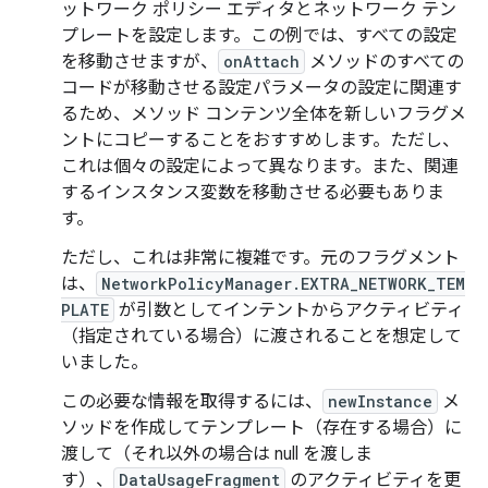
ットワーク ポリシー エディタとネットワーク テン
プレートを設定します。この例では、すべての設定
を移動させますが、
onAttach
メソッドのすべての
コードが移動させる設定パラメータの設定に関連す
るため、メソッド コンテンツ全体を新しいフラグメ
ントにコピーすることをおすすめします。ただし、
これは個々の設定によって異なります。また、関連
するインスタンス変数を移動させる必要もありま
す。
ただし、これは非常に複雑です。元のフラグメント
は、
NetworkPolicyManager.EXTRA_NETWORK_TEM
PLATE
が引数としてインテントからアクティビティ
（指定されている場合）に渡されることを想定して
いました。
この必要な情報を取得するには、
newInstance
メ
ソッドを作成してテンプレート（存在する場合）に
渡して（それ以外の場合は null を渡しま
す）、
DataUsageFragment
のアクティビティを更