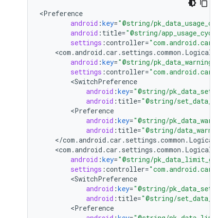
<
Preference
android
:
key
=
"@string/pk_data_usage_cy
android
:
title
=
"@string/app_usage_cycl
settings
:
controller
=
"com.android.car.
<
com
.
android
.
car
.
settings
.
common
.
LogicalP
android
:
key
=
"@string/pk_data_warning_
settings
:
controller
=
"com.android.car.
<
SwitchPreference
android
:
key
=
"@string/pk_data_set_
android
:
title
=
"@string/set_data_w
<
Preference
android
:
key
=
"@string/pk_data_warn
android
:
title
=
"@string/data_warni
<
/
com
.
android
.
car
.
settings
.
common
.
Logical
<
com
.
android
.
car
.
settings
.
common
.
LogicalP
android
:
key
=
"@string/pk_data_limit_gr
settings
:
controller
=
"com.android.car.
<
SwitchPreference
android
:
key
=
"@string/pk_data_set_
android
:
title
=
"@string/set_data_l
<
Preference
android
:
key
=
"@string/pk_data_limi