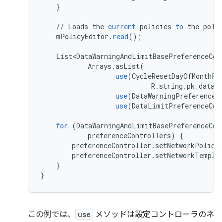
}
//
Loads
the
current
policies
to
the
poli
mPolicyEditor
.
read
();
List<DataWarningAndLimitBasePreferenceCon
Arrays
.
asList
(
use
(
CycleResetDayOfMonthPi
R
.
string
.
pk_data_
use
(
DataWarningPreferenceC
use
(
DataLimitPreferenceCon
for
(
DataWarningAndLimitBasePreferenceCon
preferenceControllers
)
{
preferenceController
.
setNetworkPolicy
preferenceController
.
setNetworkTempla
}
}
この例では、
use
メソッドは設定コントローラのネ