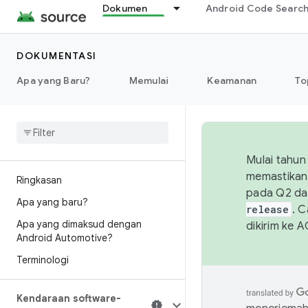
Dokumen
Android Code Searc
DOKUMENTASI
Apa yang Baru?
Memulai
Keamanan
To
Mulai tahun
memastikan 
Ringkasan
pada Q2 da
Apa yang baru?
release
. 
Apa yang dimaksud dengan
dikirim ke 
Android Automotive?
Terminologi
Kendaraan software-