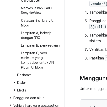
Car
Ui
List
Item
vendor/
Menyesuaikan Car
Ui
Tambahk
Recycler
View
Catatan rilis library UI
Panggil se
Mobil
$(call 
Lampiran A
,
bekerja
Tambahkan
dengan RRO
sistem.
Lampiran B
,
penyesuaian
Verifikasi
Lampiran C
,
versi
minimum yang
Pastikan
kompatibel untuk API
Plugin UI Mobil
Dashcam
Menggunak
Dialer
Untuk menggunak
Media
Pengguna dan akun
Vehicle hardware abstraction