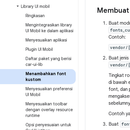
Library UI mobil
Membuat 
Ringkasan
Buat mod
Mengintegrasikan library
fonts_cu
UI Mobil ke dalam aplikasi
Contoh:
Menyesuaikan aplikasi
vendor/
Plugin UI Mobil
Buat jenis
Daftar paket yang berisi
car-ui-lib
vendor/
Menambahkan font
Tingkat ro
kustom
di bawah e
Menyesuaikan preferensi
font, dan 
UI Mobil
mengakses 
sebelumny
Menyesuaikan toolbar
dengan overlay resource
Contoh yan
runtime
Buat
fon
Opsi penyesuaian untuk