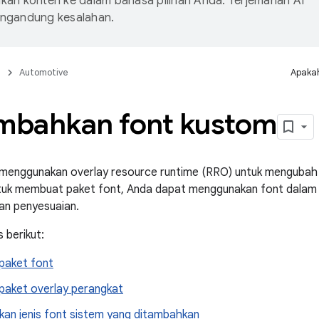
an konten ke dalam bahasa pilihan Anda. Terjemahan AI
ngandung kesalahan.
n
Automotive
Apakah
bahkan font kustom
t menggunakan overlay resource runtime (RRO) untuk mengub
tuk membuat paket font, Anda dapat menggunakan font dala
an penyesuaian.
 berikut:
paket font
aket overlay perangkat
an jenis font sistem yang ditambahkan