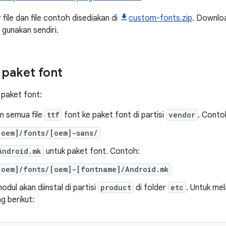
file dan file contoh disediakan di
custom-fonts.zip
. Download
 gunakan sendiri.
paket font
paket font:
 semua file
ttf
font ke paket font di partisi
vendor
. Conto
[oem]/fonts/[oem]-sans/
Android.mk
untuk paket font. Contoh:
[oem]/fonts/[oem]-[fontname]/Android.mk
odul akan diinstal di partisi
product
di folder
etc
. Untuk me
ag berikut: