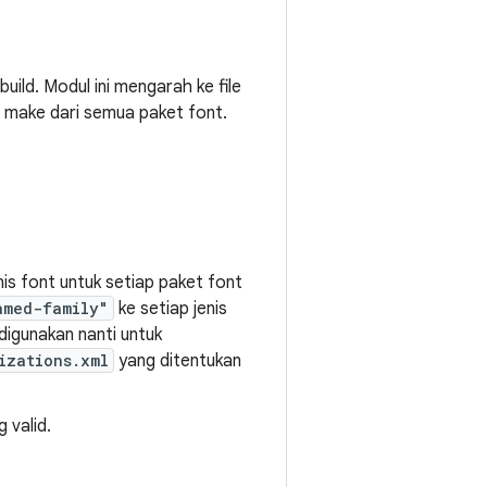
uild. Modul ini mengarah ke file
e make dari semua paket font.
is font untuk setiap paket font
amed-family"
ke setiap jenis
 digunakan nanti untuk
izations.xml
yang ditentukan
 valid.