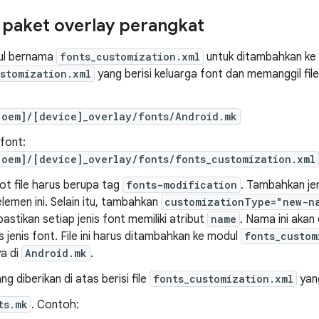
paket overlay perangkat
ul bernama
fonts_customization.xml
untuk ditambahkan ke b
stomization.xml
yang berisi keluarga font dan memanggil fil
[oem]/[device]_overlay/fonts/Android.mk
 font:
[oem]/[device]_overlay/fonts/fonts_customization.xml
ot file harus berupa tag
fonts-modification
. Tambahkan jen
lemen ini. Selain itu, tambahkan
customizationType="new-n
pastikan setiap jenis font memiliki atribut
name
. Nama ini akan
jenis font. File ini harus ditambahkan ke modul
fonts_custom
a di
Android.mk
.
g diberikan di atas berisi file
fonts_customization.xml
yang
ts.mk
. Contoh: