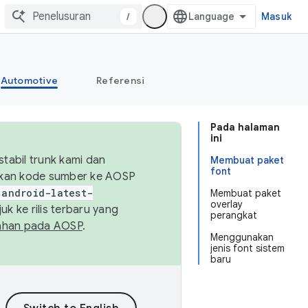
/
Masuk
Automotive
Referensi
Pada halaman
ini
abil trunk kami dan
Membuat paket
font
sikan kode sumber ke AOSP
android-latest-
Membuat paket
overlay
uk ke rilis terbaru yang
perangkat
ahan pada AOSP
.
Menggunakan
jenis font sistem
baru