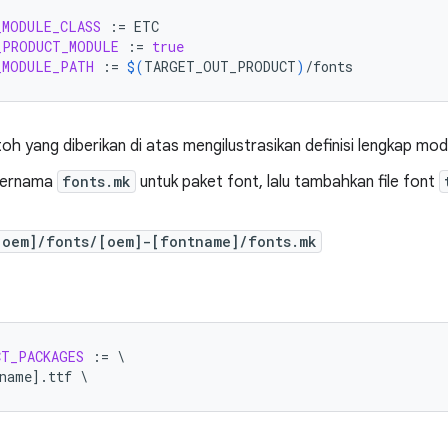
_MODULE_CLASS
:=
_PRODUCT_MODULE
:=
true
_MODULE_PATH
:=
$(
TARGET_OUT_PRODUCT
)
/fonts
h yang diberikan di atas mengilustrasikan definisi lengkap mod
 bernama
fonts.mk
untuk paket font, lalu tambahkan file font
[oem]/fonts/[oem]-[fontname]/fonts.mk
CT_PACKAGES
:
=
name
].
ttf
\