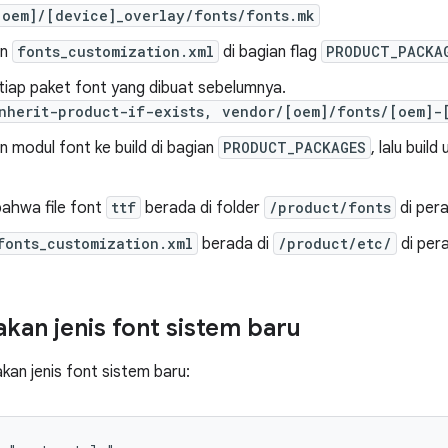
[oem]/[device]_overlay/fonts/fonts.mk
an
fonts_customization.xml
di bagian flag
PRODUCT_PACKA
tiap paket font yang dibuat sebelumnya.
inherit-product-if-exists, vendor/[oem]/fonts/[oem]-
 modul font ke build di bagian
PRODUCT_PACKAGES
, lalu build
 bahwa file font
ttf
berada di folder
/product/fonts
di per
fonts_customization.xml
berada di
/product/etc/
di per
an jenis font sistem baru
an jenis font sistem baru: