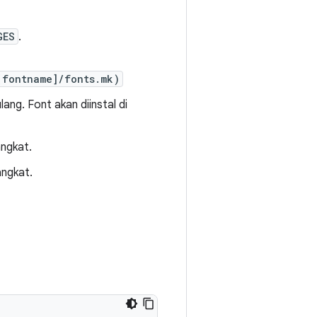
GES
.
[fontname]/fonts.mk)
 ulang. Font akan diinstal di
angkat.
angkat.