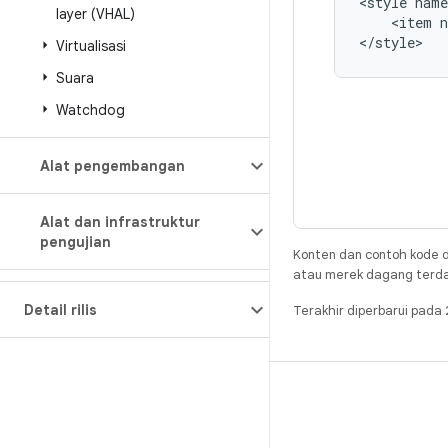
<style name
layer (VHAL)
    <item n
</style>
Virtualisasi
Suara
Watchdog
Alat pengembangan
Alat dan infrastruktur
pengujian
Konten dan contoh kode d
atau merek dagang terdaft
Detail rilis
Terakhir diperbarui pad
BUILD
Repositori Android