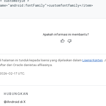
="customstyle">

ame="android:fontFamily">customfontfamily</item>

Apakah informasi ini membantu?
i halaman ini tunduk kepada lisensi yang dijelaskan dalam
Lisensi Konten
. 
ar dari Oracle dan/atau afiliasinya.
a 2026-02-17 UTC.
HUBUNGKAN
@Android di X