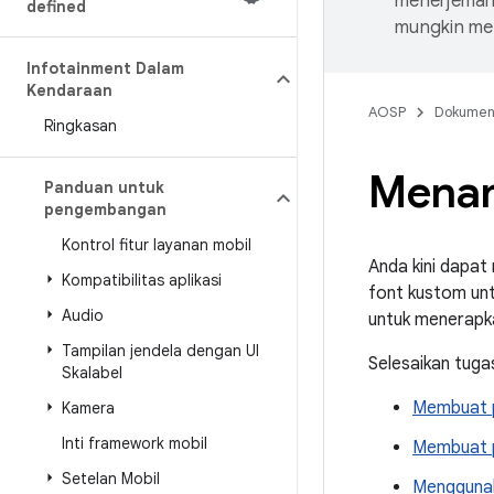
menerjemahk
defined
mungkin me
Infotainment Dalam
Kendaraan
AOSP
Dokume
Ringkasan
Menam
Panduan untuk
pengembangan
Kontrol fitur layanan mobil
Anda kini dapa
Kompatibilitas aplikasi
font kustom un
Audio
untuk menerapk
Tampilan jendela dengan UI
Selesaikan tugas
Skalabel
Membuat 
Kamera
Inti framework mobil
Membuat p
Setelan Mobil
Menggunak