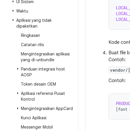
UI Sistem
LOCAL
Waktu
LOCAL
LOCAL
Aplikasi yang tidak
dipaketkan
Ringkasan
Kode conto
Catatan rilis
Buat file
Mengintegrasikan aplikasi
Contoh:
yang di-unbundle
Panduan integrasi host
vendor/
AOSP
Contoh:
Token desain OEM
Aplikasi referensi Pusat
Kontrol
PRODU
Mengintegrasikan App
Card
[
font
Kunci Aplikasi
Messenger Mobil