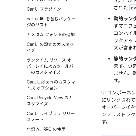
す。ビル
された
o
Car UI プラグイン
動的ランタ
car-ui-lib を含むパッケー
ジのリスト
すマニフ
コンパイ
カスタム フォントの追加
ックアップ
Car UI の設定のカスタマ
スが含ま
イズ
静的ランタ
ランタイム リソース オー
ます。つ
バーレイによるツールバ
ーのカスタマイズ
ません
。
す。
Car
Ui
List
Item のカスタマ
イズ オプション
UI コンポーネ
Car
Ui
Recycler
View のカ
にリンクされて
スタマイズ
オーバーレイを
Car UI ライブラリ リリー
ンフラストラク
スノート
す。
付録 A、RRO の使用