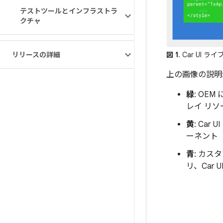
テストツールとインフラストラ
クチャ
リリースの詳細
図 1
. Car UI
上の画像の説明
緑
: OE
レイ リ
黄
: Ca
ーネント（
青
: カ
リ、Car