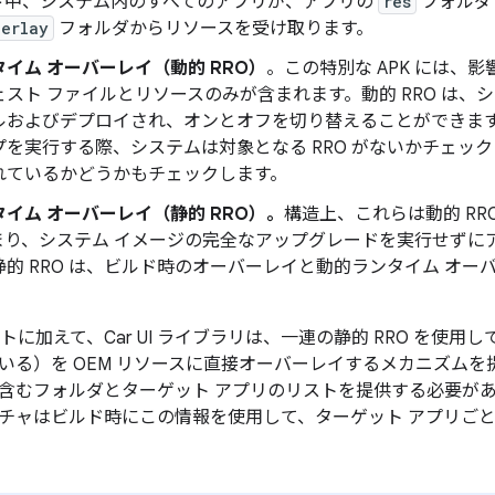
ド中、システム内のすべてのアプリが、アプリの
res
フォルダと
verlay
フォルダからリソースを受け取ります。
イム オーバーレイ（動的 RRO）
。この特別な APK には、影
ェスト ファイルとリソースのみが含まれます
。動的 RRO は
ルおよびデプロイされ、オンとオフを切り替えることができます
を実行する際、システムは対象となる RRO がないかチェック
れているかどうかもチェックします
。
イム オーバーレイ（静的 RRO）。
構造上、これらは動的 RR
まり、システム イメージの完全なアップグレードを実行せずに
静的 RRO は、ビルド時のオーバーレイと動的ランタイム オ
ントに加えて、Car UI ライブラリは、一連の静的 RRO を使
いる）を OEM リソースに直接オーバーレイするメカニズムを
含むフォルダとターゲット アプリのリストを提供する必要があります
チャはビルド時にこの情報を使用して、ターゲット アプリごとに 1