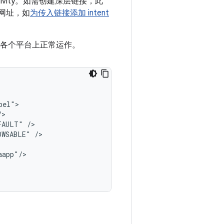
ctivity。如需创建深层链接，此
所有网址，如
为传入链接添加 intent
可在各个平台上正常运作。
el">

>

AULT" />

WSABLE" />

app"/>
