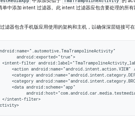
estMediaApp
中添加类似于
TmaTrampolineActivity
的 a
需要在清单中添加 intent 过滤器。此 intent 过滤器应包含要处理的
tent 过滤器包含手机版应用使用的架构和主机，以确保深层链接
ndroid:name=".automotive.TmaTrampolineActivity"

       android:exported="true">

 <intent-filter android:label="TmaTrampolineActivity_lab
     <action android:name="android.intent.action.VIEW" /
     <category android:name="android.intent.category.DEF
     <category android:name="android.intent.category.BRO
     <data android:scheme="app"

           android:host="com.android.car.media.testmedia
 </intent-filter>
