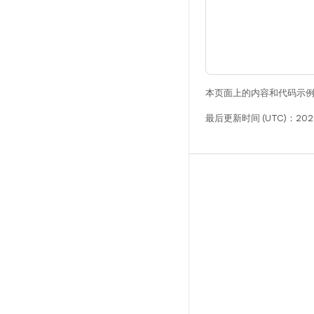
本页面上的内容和代码示
最后更新时间 (UTC)：202
构建
Android 代码库
要求
下载
预览二进制文件
出厂映像