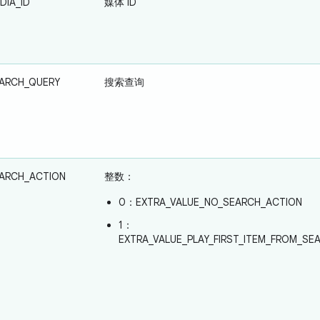
DIA_ID
媒体 ID
EARCH_QUERY
搜索查询
EARCH_ACTION
整数：
0：EXTRA_VALUE_NO_SEARCH_ACTION
1：
EXTRA_VALUE_PLAY_FIRST_ITEM_FROM_SE