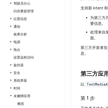
驾驶员分心
支持新 intent 
闪存磨损管理
为第三方开发
位置信息
要信息。
通知
处理来自第
效果分析
面。
电源
第三方开发者负责更
电台
息。
设置远程访问
旋控器
第三方应
安全
系统界面
以
TestMediaA
时间
未捆绑应用
第 1 步
概览