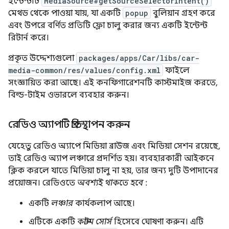
ইন্টেন্টটি
MediaSource#getSourceSelectorIntent()
মেথড থেকে পাওয়া যায়, যা একটি
popup
বুলিয়ান গ্রহণ করে
এবং উপরে বর্ণিত প্রতিটি ফ্লো চালু করার জন্য একটি ইন্টেন্ট
রিটার্ন করে।
প্রকৃত উদ্দেশ্যগুলো
packages/apps/Car/libs/car-
media-common/res/values/config.xml
ফাইলে
সংজ্ঞায়িত করা আছে। এই কনফিগারেশনটি কাস্টমাইজ করতে,
বিল্ড-টাইম ওভারলে ব্যবহার করুন।
রেডিও অ্যাপটি প্রতিস্থাপন করুন
যেহেতু রেডিও অ্যাপে মিডিয়া ব্রাউজ এবং মিডিয়া সেশন রয়েছে,
তাই রেডিও অ্যাপ লঞ্চারে প্রদর্শিত হয়। ব্যবহারকারী আইকনে
ক্লিক করলে যাতে মিডিয়া চালু না হয়, তার জন্য দুটি উপাদানের
প্রয়োজন। রেডিওতে
অবশ্যই থাকতে হবে
:
একটি
লঞ্চার
কার্যকলাপ আছে।
এটিকে একটি
কাস্টম সোর্স
হিসেবে ঘোষণা করুন। এটি