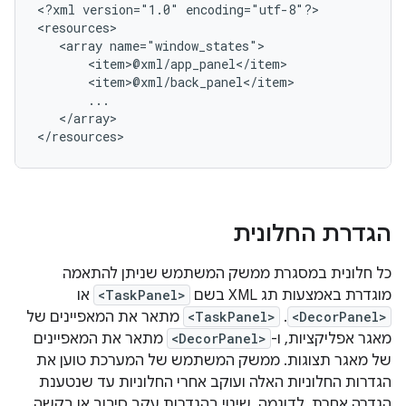
<?xml
version="1.0"
encoding="utf-8"?>

<array
</array>

הגדרת החלונית
כל חלונית במסגרת ממשק המשתמש שניתן להתאמה
מוגדרת באמצעות תג XML בשם
<TaskPanel>
או
<DecorPanel>
. ‫
<TaskPanel>
מתאר את המאפיינים של
מאגר אפליקציות, ו-
<DecorPanel>
מתאר את המאפיינים
של מאגר תצוגות. ממשק המשתמש של המערכת טוען את
הגדרות החלוניות האלה ועוקב אחרי החלוניות עד שנטענת
הגדרה אחרת. לדוגמה, שינוי בהגדרות עקב סיבוב או בקשה