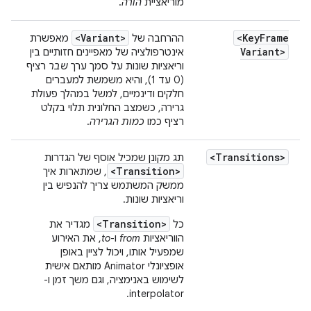
מוריאציית
הורה
.
<Variant>
<Key
Frame
ההרחבה של
מאפשרת
Variant>
אינטרפולציה של מאפיינים חזותיים בין
וריאציות שונות על סמך ערך
שבר
רציף
(0 עד 1), והיא משמשת למעברים
חלקים ודינמיים, למשל במהלך פעולת
גרירה, כשמצב החלונית תלוי בקלט
רציף כמו
כמות הגרירה
.
<Transitions>
תג מקונן שמכיל אוסף של הגדרות
<Transition>
, שמתארות איך
ממשק המשתמש צריך להנפיש בין
וריאציות שונות.
<Transition>
כל
מגדיר את
הווריאציות
from
ו-
to
, את האירוע
שמפעיל אותו, ויכול לציין באופן
אופציונלי Animator מותאם אישית
לשימוש באנימציה, וגם משך זמן ו-
interpolator.