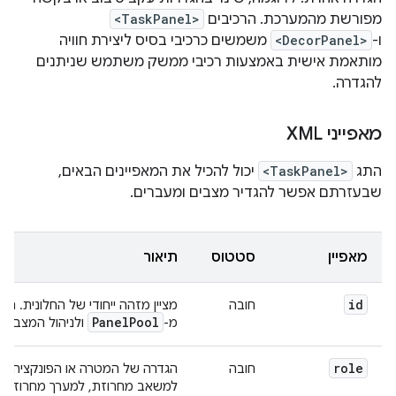
מפורשת מהמערכת. הרכיבים
<TaskPanel>
ו-
<DecorPanel>
משמשים כרכיבי בסיס ליצירת חוויה
מותאמת אישית באמצעות רכיבי ממשק משתמש שניתנים
להגדרה.
מאפייני XML
התג
<TaskPanel>
יכול להכיל את המאפיינים הבאים,
שבעזרתם אפשר להגדיר מצבים ומעברים.
מאפיין
סטטוס
תיאור
id
חובה
מציין מזהה ייחודי של החלונית. ה
Panel
Pool
מ-
ולניהול המצב ש
role
חובה
הגדרה של המטרה או הפונקציה של
למשאב מחרוזת, למערך מחרוזות ש