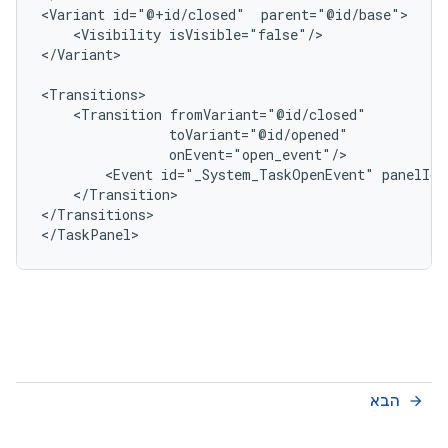
<Variant
id="@+id/closed"
<Visibility
isVisible="false"/>

</Variant>

<Transition
<Event
id="_System_TaskOpenEvent"
panelId=
</Transition>

</Transitions>

הבא
arrow_forward