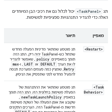
תג
<TaskPanel>
יכול לכלול גם את רכיבי הבן המיוחדים
האלה כדי להגדיר התנהגויות ספציפיות למשימות.
מאפיין
תיאור
<Restart>
תג מוטמע שמתאר מדיניות הפעלה מחדש
שתחול כש-TaskPanel יהיה ריק. התג הזה
policy
תומך במאפיינים
, שאפשר להגדיר
max
LAST
DEFAULT
לו את הערך
או
, ו-
Retry
, שמציין כמה פעמים המערכת תנסה
להפעיל מחדש לפני שתפסיק את הניסיון.
<Task
תג מוטמע שמתאר את ההתנהגות של
Behavior>
הפעלת משימות בחלונית הזו. התג הזה תומך
new
Task
Launch
Policy
במאפיין
,
שקובע את אופן הפעולה של השקת משימות
חדשות מ-TaskPanel הזה. הערכים התקינים