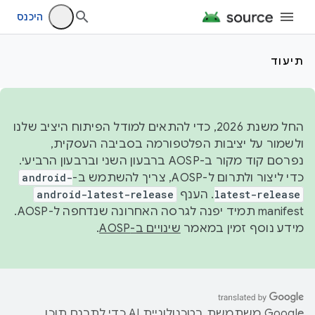
היכנס
תיעוד
החל משנת 2026, כדי להתאים למודל הפיתוח היציב שלנו
ולשמור על יציבות הפלטפורמה בסביבה העסקית,
נפרסם קוד מקור ב-AOSP ברבעון השני וברבעון הרביעי.
כדי ליצור ולתרום ל-AOSP, צריך להשתמש ב-
android-
latest-release
. הענף
android-latest-release
manifest תמיד יפנה לגרסה האחרונה שנדחפה ל-AOSP.
מידע נוסף זמין במאמר
שינויים ב-AOSP
.
‫Google משתמשת בטכנולוגיית AI כדי לתרגם תוכן