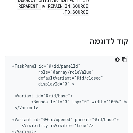
DEFAULT
להגדרה של המדיניות הזו הם
,‏
REPARENT
_
REMAIN
_
IN
_
SOURCE
או
TO
_
SOURCE
.
קוד לדוגמה
<TaskPanel
displayId="0"
>

<Variant
<Bounds
left="0"
top="0"
width="100%"
</Variant>

<Variant
id="@+id/opened"
<Visibility
isVisible="true"/>

</Variant>
