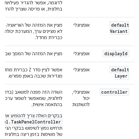
לדוגמה, אפשר להגדיר פעילויות מ
בחלונית, או פריסה שצריך להרחיב.
default
אופציונלי
מציין את המזהה של הווריאציה ש
Variant
לא מציינים ערך, המערכת יכולה
כברירת מחדל.
display
Id
אופציונלי
מציין את המזהה של המסך שבו אמו
default
אופציונלי
אפשר לציין סדר Z כב
Layer
מגדירות שכבה באופן מפורש.
controller
אופציונלי,
יכול
לחלונית, שמאפשר לשמור ערכי הגד
להשתנות
בהתאמה אישית.
בבקרים האלה צריך להטמיע את 
anel.TaskPanelController
תרחיש נפוץ לשימוש בבקרי הגישה
של משימות בזמן ריצה בחלונית.