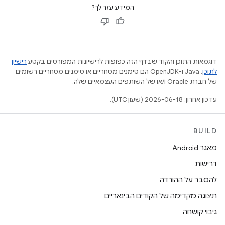
המידע עזר לך?
דוגמאות התוכן והקוד שבדף הזה כפופות לרישיונות המפורטים בקטע
רישיון
לתוכן
.‏ Java ו-OpenJDK הם סימנים מסחריים או סימנים מסחריים רשומים
של חברת Oracle ו/או של השותפים העצמאיים שלה.
עדכון אחרון: 2026-06-18 (שעון UTC).
BUILD
מאגר Android
דרישות
להסבר על ההורדה
תצוגה מקדימה של הקודים הבינאריים
גיבוי קושחה