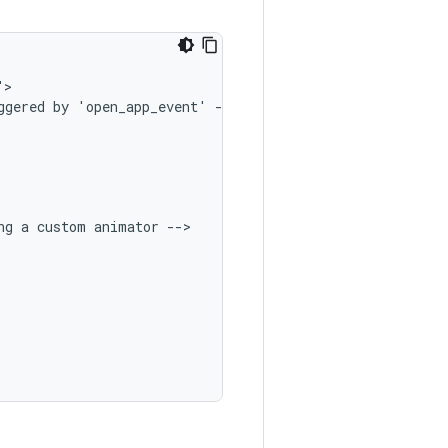
ggered
by
'open_app_event'
ng
a
custom
animator