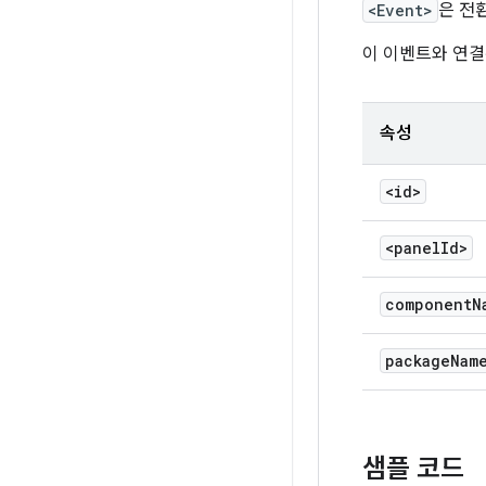
<Event>
은 전
이 이벤트와 연결
속성
<id>
<panel
Id>
component
N
package
Nam
샘플 코드