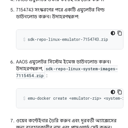
7154743 সংস্করণের পরে একটি এমুলেটর বিল্ড
ডাউনলোড করুন। উদাহরণস্বরূপ:
AAOS এমুলেটর সিস্টেম ইমেজ ডাউনলোড করুন।
উদাহরণস্বরূপ,
sdk-repo-linux-system-images-
7115454.zip
:
ওয়েব কন্টেইনার তৈরি করুন এবং দূরবর্তী অ্যাক্সেসের
জন্য ব্যবহারকারীর নাম এবং পাসওয়ার্ড সেট করুন।