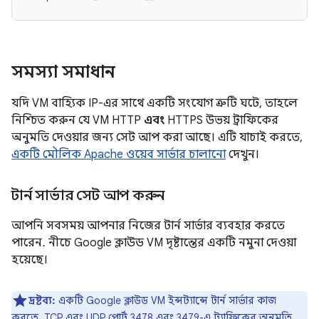
সমস্যা সমাধান
যদি VM বাহ্যিক IP-এর সাথে একটি সংযোগ ত্রুটি ঘটে, তাহলে
নিশ্চিত করুন যে VM HTTP
এবং
HTTPS উভয় ট্রাফিকের
অনুমতি দেওয়ার জন্য সেট আপ করা আছে। এটি যাচাই করতে,
একটি মৌলিক Apache ওয়েব সার্ভার চালানো
দেখুন।
টার্ন সার্ভার সেট আপ করুন
আপনি সবসময় আপনার নিজের টার্ন সার্ভার ব্যবহার করতে
পারেন. নীচে Google ক্লাউড VM দৃষ্টান্তের একটি নমুনা দেওয়া
হয়েছে।
দ্রষ্টব্য:
একটি Google ক্লাউড VM ইন্সট্যান্সে টার্ন সার্ভার কাজ
করতে, TCP এবং UDP পোর্ট 3478 এবং 3479-এ ট্র্যাফিকের অনুমতি