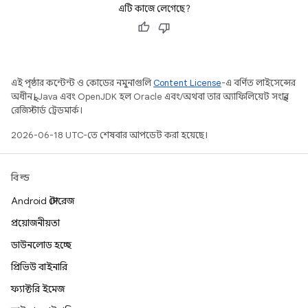
এটি কাজে লেগেছে?
এই পৃষ্ঠার কন্টেন্ট ও কোডের নমুনাগুলি
Content License
-এ বর্ণিত লাইসেন্সের
অধীনস্থ। Java এবং OpenJDK হল Oracle এবং/অথবা তার অ্যাফিলিয়েট সংস্থার
রেজিস্টার্ড ট্রেডমার্ক।
2026-06-18 UTC-তে শেষবার আপডেট করা হয়েছে।
বিল্ড
Android স্টোরেজ
প্রয়োজনীয়তা
ডাউনলোড হচ্ছে
প্রিভিউ বাইনারি
ফ্যাক্টরি ইমেজ