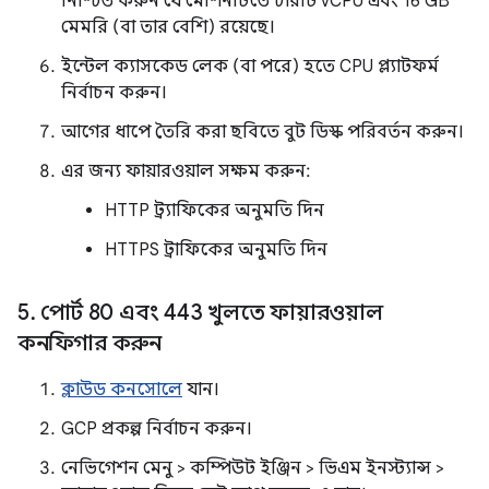
নিশ্চিত করুন যে মেশিনটিতে চারটি vCPU এবং 16 GB
মেমরি (বা তার বেশি) রয়েছে।
ইন্টেল ক্যাসকেড লেক (বা পরে) হতে CPU প্ল্যাটফর্ম
নির্বাচন করুন।
আগের ধাপে তৈরি করা ছবিতে বুট ডিস্ক পরিবর্তন করুন।
এর জন্য ফায়ারওয়াল সক্ষম করুন:
HTTP ট্র্যাফিকের অনুমতি দিন
HTTPS ট্রাফিকের অনুমতি দিন
5
.
পোর্ট 80 এবং 443 খুলতে ফায়ারওয়াল
কনফিগার করুন
ক্লাউড কনসোলে
যান।
GCP প্রকল্প নির্বাচন করুন।
নেভিগেশন মেনু > কম্পিউট ইঞ্জিন > ভিএম ইনস্ট্যান্স >