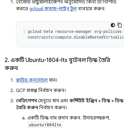
নেস্টেড ভার্চুয়ালাইজেশন অনুমোদিত কিনা তা নিশ্চিত
করতে
gcloud কমান্ড-লাইন টুল
ব্যবহার করুন:
gcloud beta resource-manager org-policies de
2
.
একটি Ubuntu-1804-lts বুটেবল ডিস্ক তৈরি
করুন
ক্লাউড কনসোলে
যান।
GCP প্রকল্প নির্বাচন করুন।
নেভিগেশন
মেনুতে যান এবং
কম্পিউট ইঞ্জিন > ডিস্ক > ডিস্ক
তৈরি করুন
নির্বাচন করুন।
একটি ডিস্ক নাম প্রদান করুন. উদাহরণস্বরূপ,
ubuntu1804lts