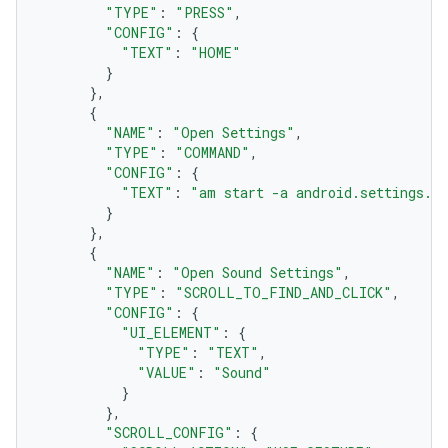
"TYPE"
:
"PRESS"
,
"CONFIG"
:
{
"TEXT"
:
"HOME"
}
},
{
"NAME"
:
"Open Settings"
,
"TYPE"
:
"COMMAND"
,
"CONFIG"
:
{
"TEXT"
:
"am start -a android.settings.S
}
},
{
"NAME"
:
"Open Sound Settings"
,
"TYPE"
:
"SCROLL_TO_FIND_AND_CLICK"
,
"CONFIG"
:
{
"UI_ELEMENT"
:
{
"TYPE"
:
"TEXT"
,
"VALUE"
:
"Sound"
}
},
"SCROLL_CONFIG"
:
{