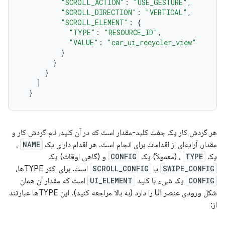
"SCROLL_ACTION"
:
"USE_GESTURE"
,
"SCROLL_DIRECTION"
:
"VERTICAL"
,
"SCROLL_ELEMENT"
:
{
"TYPE"
:
"RESOURCE_ID"
,
"VALUE"
:
"car_ui_recycler_view"
}
}
}
]
}
هر گردش کار یک جفت کلید-مقدار است که در آن کلید، نام گردش کار و
مقدار، آرایه‌ای از اقدامات برای انجام است. هر اقدام دارای یک
NAME
،
یک
TYPE
، (معمولاً) یک
CONFIG
و (گاهی اوقات) یک
SWIPE_CONFIG
یا
SCROLL_CONFIG
است. برای اکثر TYPEها،
CONFIG
یک شیء با کلید
UI_ELEMENT
است که مقدار آن همان
شکل ورودی عنصر UI را دارد (به بالا مراجعه کنید). این TYPEها عبارتند
از: