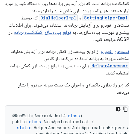
کمک‌کننده برنامه است که برای آزمایش برنامه‌ها روی دستگاه خودرو مورد
نیاز هستند. هر برنامه پیاده‌سازی خاص خود را دارد، مانند
SettingHelperImpl
و
DialHelperImpl
که توسط
تست‌های خودرو برای آزمایش برنامه‌ها استفاده می‌شوند. برای اطلاعات
بیشتر و فهرست پیاده‌سازی‌ها، به
توابع پیاده‌سازی کمک‌کننده برنامه
در
AOSP مراجعه کنید.
تست‌های خودرو
از توابع پیاده‌سازی کمکی برنامه برای آزمایش عملیات
مختلف مربوط به برنامه استفاده می‌کنند. از کلاس
HelperAccessor
برای دسترسی به توابع پیاده‌سازی کمکی برنامه
استفاده کنید.
کد زیر راه‌اندازی، پاکسازی و اجرای یک تست نمونه خودرو را نشان
می‌دهد.
@
RunWith
(
AndroidJUnit4
.
class
)
public
class
AutoApplicationTest
{
static
HelperAccessor<IAutoApplicationHelper>
au
new
HelperAccessor
<>
(
IAutoApplicationHel