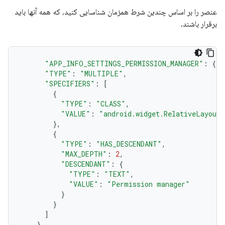
عنصر را بر اساس چندین شرط همزمان شناسایی کنید، که همه آنها باید
برقرار باشند.
"APP_INFO_SETTINGS_PERMISSION_MANAGER"
:
{
"TYPE"
:
"MULTIPLE"
,
"SPECIFIERS"
:
[
{
"TYPE"
:
"CLASS"
,
"VALUE"
:
"android.widget.RelativeLayout"
},
{
"TYPE"
:
"HAS_DESCENDANT"
,
"MAX_DEPTH"
:
2
,
"DESCENDANT"
:
{
"TYPE"
:
"TEXT"
,
"VALUE"
:
"Permission manager"
}
}
]
}