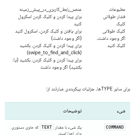
مطبوعات
عنصر_رابط_کاربری_در_پیش_زمینه
فشار طولانی
برای پیدا کردن و کلیک کردن اسکرول
کلیک
کنید
کلیک طولانی
برای یافتن و کلیک کردن، اسکرول کنید
اگر وجود داشت،
(اگر وجود داشت)
کلیک کنید
برای پیدا کردن و کلیک کردن، بکشید
(swipe_to_find_and_click)
برای پیدا کردن و کلیک کردن، بکشید (یا:
بکشید) اگر وجود داشت
برای سایر TYPEها، جزئیات پیکربندی عبارتند از:
شیء
توضیحات
TEXT
COMMAND
یک شیء با مقدار
که حاوی دستوری
برای اجرا است.