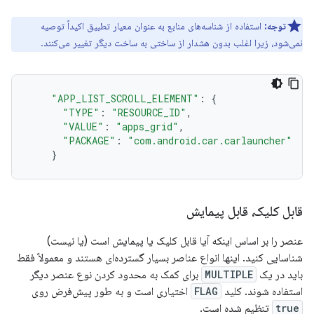
توجه:
استفاده از شناسه‌های منابع به عنوان معیار تطبیق اکیداً توصیه
نمی‌شود، زیرا اغلب بدون هشدار از ساختی به ساخت دیگر تغییر می‌کنند.
"APP_LIST_SCROLL_ELEMENT"
:
{
"TYPE"
:
"RESOURCE_ID"
,
"VALUE"
:
"apps_grid"
,
"PACKAGE"
:
"com.android.car.carlauncher"
}
قابل کلیک، قابل پیمایش
عنصر را بر اساس اینکه آیا قابل کلیک یا پیمایش است (یا نیست)
شناسایی کنید. اینها انواع عناصر بسیار گسترده‌ای هستند و معمولاً فقط
باید در یک
MULTIPLE
برای کمک به محدود کردن نوع عنصر دیگر
استفاده شوند. کلید
FLAG
اختیاری است و به طور پیش‌فرض روی
true
تنظیم شده است.