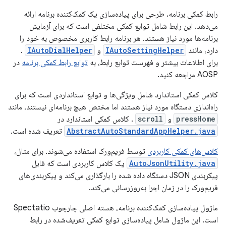
رابط کمکی برنامه، طرحی برای پیاده‌سازی یک کمک‌کننده برنامه ارائه
می‌دهد. این رابط شامل توابع کمکی مختلفی است که برای آزمایش
برنامه‌ها مورد نیاز هستند. هر برنامه رابط کاربری مخصوص به خود را
دارد، مانند
IAutoSettingHelper
و
IAutoDialHelper
.
برای اطلاعات بیشتر و فهرست توابع رابط، به
توابع رابط کمکی برنامه
در
AOSP مراجعه کنید.
کلاس کمکی استاندارد شامل ویژگی‌ها و توابع استانداردی است که برای
راه‌اندازی دستگاه مورد نیاز هستند اما مختص هیچ برنامه‌ای نیستند، مانند
pressHome
و
scroll
. کلاس کمکی استاندارد در
AbstractAutoStandardAppHelper.java
تعریف شده است.
کلاس‌های کمکی کاربردی
توسط فریم‌ورک استفاده می‌شوند. برای مثال،
AutoJsonUtility.java
یک کلاس کاربردی است که فایل
پیکربندی JSON دستگاه داده شده را بارگذاری می‌کند و پیکربندی‌های
فریم‌ورک را در زمان اجرا به‌روزرسانی می‌کند.
ماژول پیاده‌سازی کمک‌کننده برنامه، هسته اصلی چارچوب Spectatio
است. این ماژول شامل پیاده‌سازی توابع کمکی تعریف‌شده در رابط