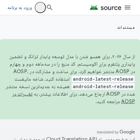
ورود به برنامه
مستندات
از سال ۲۰۲۶، برای همسو شدن با مدل توسعه پایدار ترانک و تضمین
پایداری پلتفرم برای اکوسیستم، کد منبع را در سه‌ماهه دوم و چهارم
در AOSP منتشر خواهیم کرد. برای ساخت و مشارکت در AOSP،
android-latest-release
استفاده کنید. شاخه مانیفست
android-latest-release
همیشه به جدیدترین نسخه منتشر
شده در AOSP ارجاع می‌دهد. برای اطلاعات بیشتر، به
تغییرات در
AOSP
مراجعه کنید.
این صفحه به‌وسیله
ترجمه شده است.