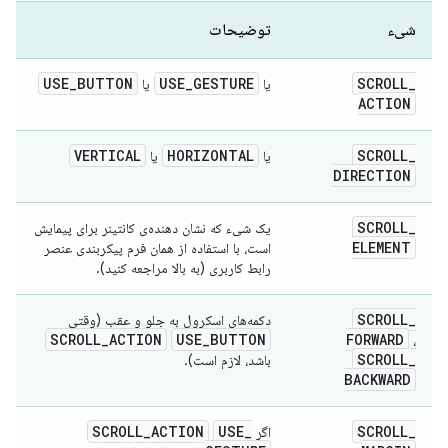
شیء
توضیحات
USE
_
BUTTON
USE
_
GESTURE
SCROLL
_
یا
یا
ACTION
VERTICAL
HORIZONTAL
SCROLL
_
یا
یا
DIRECTION
SCROLL
_
یک شیء که نشان دهنده‌ی کانتینر برای پیمایش
ELEMENT
است، با استفاده از همان فرم پیکربندی عنصر
رابط کاربری (به بالا مراجعه کنید).
SCROLL
_
دکمه‌های اسکرول به جلو و عقب (وقتی
SCROLL
_
ACTION
USE
_
BUTTON
FORWARD
،
SCROLL
_
باشد، لازم است).
BACKWARD
SCROLL
_
ACTION
USE
_
SCROLL
_
اگر