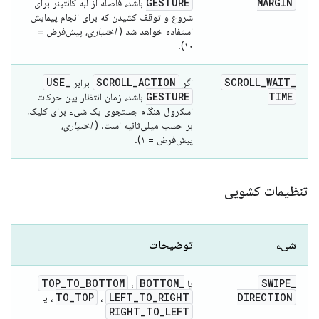
GESTURE
MARGIN
باشد، فاصله از لبه کانتینر برای
شروع و توقف کشیدن که برای انجام پیمایش
استفاده خواهد شد (
اختیاری،
پیش‌فرض =
۱۰).
USE
_
SCROLL
_
ACTION
SCROLL
_
WAIT
_
اگر
برابر
GESTURE
TIME
باشد، زمان انتظار بین حرکات
اسکرول هنگام جستجوی یک شیء برای کلیک،
بر حسب میلی‌ثانیه است. (
اختیاری،
پیش‌فرض = ۱).
تنظیمات کشویی
شیء
توضیحات
TOP
_
TO
_
BOTTOM
BOTTOM
_
SWIPE
_
یا
،
TO
_
TOP
LEFT
_
TO
_
RIGHT
DIRECTION
،
، یا
RIGHT
_
TO
_
LEFT