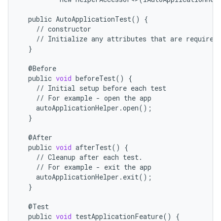
public
AutoApplicationTest
()
{
//
constructor
//
Initialize
any
attributes
that
are
required
}
@
Before
public
void
beforeTest
()
{
//
Initial
setup
before
each
test
//
For
example
-
open
the
app
autoApplicationHelper
.
open
();
}
@
After
public
void
afterTest
()
{
//
Cleanup
after
each
test
.
//
For
example
-
exit
the
app
autoApplicationHelper
.
exit
();
}
@
Test
public
void
testApplicationFeature
()
{