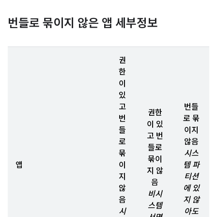
번들로 묶이지 않은 앱 세부정보
권
한
이
있
고
번들
권한
번
로 묶
이 있
들
이지
고 번
로
않음
들로
묶
시스
묶이
앱
이
템 파
지 않
지
티션
음
않
에 있
비시
음
지 않
스템
시
아도