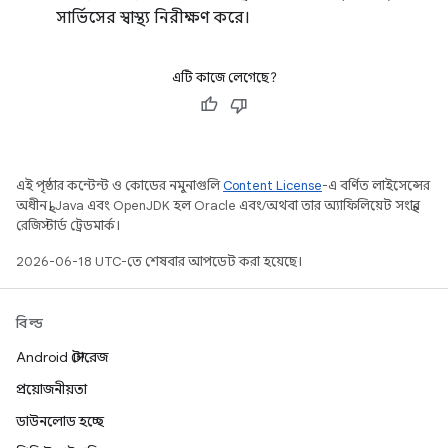
সার্ভিসের স্বাস্থ্য নিরীক্ষণ করে।
এটি কাজে লেগেছে?
এই পৃষ্ঠার কন্টেন্ট ও কোডের নমুনাগুলি
Content License
-এ বর্ণিত লাইসেন্সের
অধীনস্থ। Java এবং OpenJDK হল Oracle এবং/অথবা তার অ্যাফিলিয়েট সংস্থার
রেজিস্টার্ড ট্রেডমার্ক।
2026-06-18 UTC-তে শেষবার আপডেট করা হয়েছে।
বিল্ড
Android স্টোরেজ
প্রয়োজনীয়তা
ডাউনলোড হচ্ছে