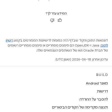
המידע עזר לך?
דוגמאות התוכן והקוד שבדף הזה כפופות לרישיונות המפורטים בקטע
רישיון
לתוכן
.‏ Java ו-OpenJDK הם סימנים מסחריים או סימנים מסחריים רשומים
של חברת Oracle ו/או של השותפים העצמאיים שלה.
עדכון אחרון: 2026-06-18 (שעון UTC).
BUILD
מאגר Android
דרישות
להסבר על ההורדה
תצוגה מקדימה של הקודים הבינאריים