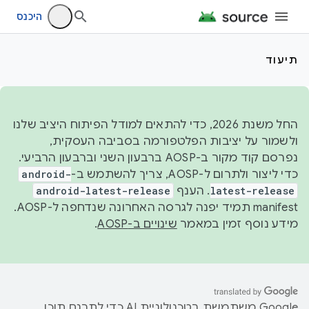
היכנס
תיעוד
החל משנת 2026, כדי להתאים למודל הפיתוח היציב שלנו
ולשמור על יציבות הפלטפורמה בסביבה העסקית,
נפרסם קוד מקור ב-AOSP ברבעון השני וברבעון הרביעי.
כדי ליצור ולתרום ל-AOSP, צריך להשתמש ב-
android-
latest-release
. הענף
android-latest-release
manifest תמיד יפנה לגרסה האחרונה שנדחפה ל-AOSP.
מידע נוסף זמין במאמר
שינויים ב-AOSP
.
‫Google משתמשת בטכנולוגיית AI כדי לתרגם תוכן